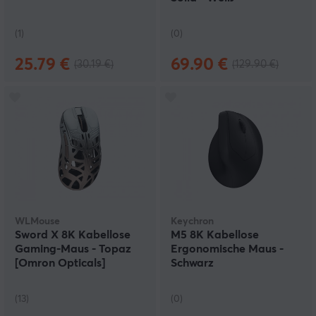
(1)
(0)
25.79 €
69.90 €
(30.19 €)
(129.90 €)
WLMouse
Keychron
Sword X 8K Kabellose
M5 8K Kabellose
Gaming-Maus - Topaz
Ergonomische Maus -
[Omron Opticals]
Schwarz
(13)
(0)