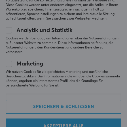
Voraussetzung für die korrekte und sichere Funktion der Webseite sind.
Diese Cookies werden unter anderem eingesetzt, um die Artikel in Ihrem
Warenkorb zu speichern, Ihnen zusätzlichen wichtigen Inhalt zu
präsentieren, Spracheinstellungen zu sichern und Ihre aktuelle Sitzung
WLMouse
WLMouse
aufrechtzuerhalten, wenn Sie zwischen zwei Webseiten wechseln.
Sword X 8K Kabellose
Sword X 8K Kabellose
Gaming-Maus - Emerald
Gaming-Maus -
Analytik und Statistik
[Omron Opticals]
Amethyst [TTC Nihil]
Cookies werden benötigt, um Informationen über die Nutzererfahrungen
auf unserer Website zu sammeln. Diese Informationen helfen uns, die
(13)
(12)
Nutzererfahrungen, den Kundendienst und andere Bereiche zu
verbessern.
154.90 €
154.90 €
Marketing
Wir nutzen Cookies für zielgerichtetes Marketing und ausführliche
Besucherstatistiken. Die Informationen, die wir über die Cookies sammeln
können, ergeben ein interessantes Profil, das die Grundlage für
personalisierte Werbung für Sie ist.
SPEICHERN & SCHLIESSEN
Logitech
IPI
AKZEPTIERE ALLE