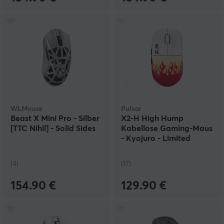
WLMouse
Pulsar
Beast X Mini Pro - Silber
X2-H High Hump
[TTC Nihil] - Solid Sides
Kabellose Gaming-Maus
- Kyojuro - Limited
Edition
(4)
(17)
154.90 €
129.90 €