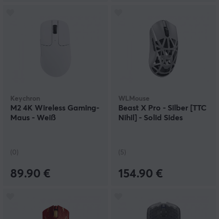
Keychron
WLMouse
M2 4K Wireless Gaming-
Beast X Pro - Silber [TTC
Maus - Weiß
Nihil] - Solid Sides
(0)
(5)
89.90 €
154.90 €