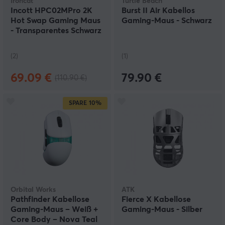
Ironcat
Turtle Beach
Incott HPC02MPro 2K
Burst II Air Kabellos
Hot Swap Gaming Maus
Gaming-Maus - Schwarz
- Transparentes Schwarz
(2)
(1)
69.09 €
79.90 €
(110.90 €)
SPARE
10%
Orbital Works
ATK
Pathfinder Kabellose
Fierce X Kabellose
Gaming-Maus – Weiß +
Gaming-Maus - Silber
Core Body – Nova Teal