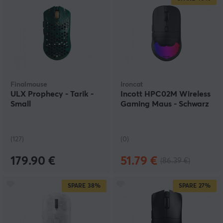
Finalmouse
Ironcat
ULX Prophecy - Tarik -
Incott HPC02M Wireless
Small
Gaming Maus - Schwarz
(127)
(0)
179.90 €
51.79 €
(86.39 €)
SPARE
38%
SPARE
27%