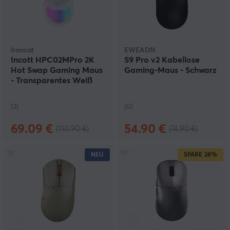
Ironcat
EWEADN
Incott HPC02MPro 2K
S9 Pro v2 Kabellose
Hot Swap Gaming Maus
Gaming-Maus - Schwarz
- Transparentes Weiß
(2)
(0)
69.09 €
54.90 €
(110.90 €)
(74.90 €)
NEU
SPARE
28%