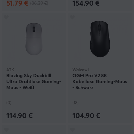
51.79 €
154.90 €
(86.39 €)
ATK
Waizowl
Blazing Sky Duckbill
OGM Pro V2 8K
Ultra Drahtlose Gaming-
Kabellose Gaming-Maus
Maus - Weiß
- Schwarz
(0)
(18)
114.90 €
104.90 €