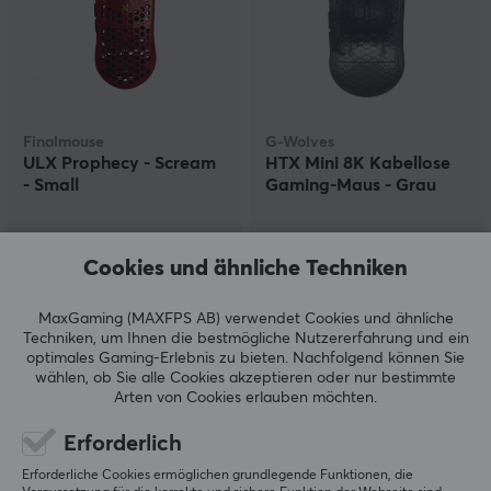
Finalmouse
G-Wolves
ULX Prophecy - Scream
HTX Mini 8K Kabellose
- Small
Gaming-Maus - Grau
(127)
(9)
Cookies und ähnliche Techniken
179.90 €
179.90 €
MaxGaming (MAXFPS AB) verwendet Cookies und ähnliche
Techniken, um Ihnen die bestmögliche Nutzererfahrung und ein
optimales Gaming-Erlebnis zu bieten.
Nachfolgend können Sie
wählen, ob Sie alle Cookies akzeptieren oder nur bestimmte
Arten von Cookies erlauben möchten.
Erforderlich
Erforderliche Cookies ermöglichen grundlegende Funktionen, die