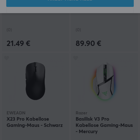
M240 Silent Bluetooth
FLY 8K Drahtloser
Maus - Graphite
Gaming-Maus - Rot
(0)
(0)
21.49 €
89.90 €
EWEADN
Razer
X23 Pro Kabellose
Basilisk V3 Pro
Gaming-Maus - Schwarz
Kabellose Gaming-Maus
- Mercury