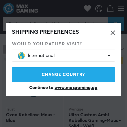
PC-Zubehör
Mäuse & Zubehör
Gaming-Maus
Kabellos
Kabellos
SHIPPING PREFERENCES
Filter zeigen
WOULD YOU RATHER VISIT?
786
Produkte
Beliebteste
International
SPARE
15%
SPARE
46%
CHANGE COUNTRY
Continue to
www.maxgaming.gg
Trust
Pwnage
Ozaa Kabellose Maus -
Ultra Custom Ambi
Blau
Kabellos Gaming-Maus -
Solid - Weiß