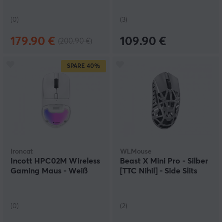
(0)
(3)
179.90 €
109.90 €
(200.90 €)
SPARE
40%
Ironcat
WLMouse
Incott HPC02M Wireless
Beast X Mini Pro - Silber
Gaming Maus - Weiß
[TTC Nihil] - Side Slits
(0)
(2)