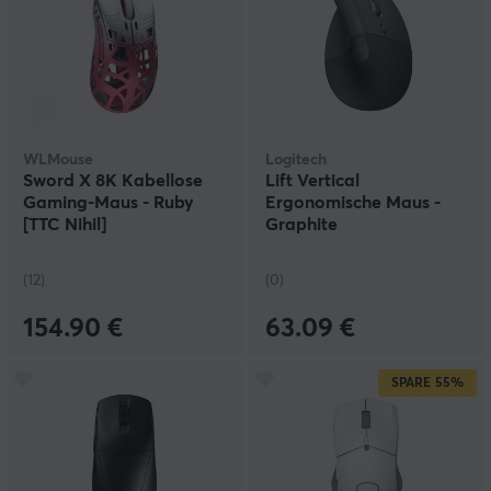
WLMouse
Logitech
Sword X 8K Kabellose
Lift Vertical
Gaming-Maus - Ruby
Ergonomische Maus -
[TTC Nihil]
Graphite
(12)
(0)
154.90 €
63.09 €
SPARE
55%