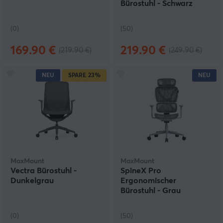
Bürostuhl - Schwarz
(0)
(50)
169.90 €
219.90 €
(219.90 €)
(249.90 €)
NEU
SPARE
23%
NEU
MaxMount
MaxMount
Vectra Bürostuhl -
SpineX Pro
Dunkelgrau
Ergonomischer
Bürostuhl - Grau
(0)
(50)