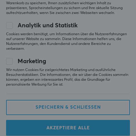
Warenkorb zu speichern, Ihnen zusätzlichen wichtigen Inhalt zu
präsentieren, Spracheinstellungen zu sichern und Ihre aktuelle Sitzung
MaxMount
aufrechtzuerhalten, wenn Sie zwischen zwei Webseiten wechseln.
SpineX Pro
Ergonomischer
Analytik und Statistik
Bürostuhl aus Stoff -
Cookies werden benötigt, um Informationen über die Nutzererfahrungen
Schwarz
auf unserer Website zu sammeln. Diese Informationen helfen uns, die
Nutzererfahrungen, den Kundendienst und andere Bereiche zu
(0)
verbessern.
249.90 €
Marketing
Wir nutzen Cookies für zielgerichtetes Marketing und ausführliche
Besucherstatistiken. Die Informationen, die wir über die Cookies sammeln
können, ergeben ein interessantes Profil, das die Grundlage für
Zeigen
1-11
von
11
Produkte
personalisierte Werbung für Sie ist.
SPEICHERN & SCHLIESSEN
MEHR ANZEIGEN...
AKZEPTIERE ALLE