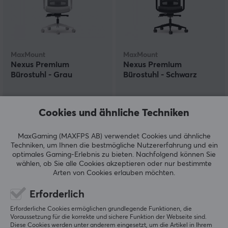
MaxMount
MaxMount
Nexus Premium
Nexus Premium
Bürostuhl - Grau
Bürostuhl - Schwarz
(11)
(11)
Cookies und ähnliche Techniken
369.90 €
369.90 €
MaxGaming (MAXFPS AB) verwendet Cookies und ähnliche
Techniken, um Ihnen die bestmögliche Nutzererfahrung und ein
optimales Gaming-Erlebnis zu bieten.
Nachfolgend können Sie
NEU
wählen, ob Sie alle Cookies akzeptieren oder nur bestimmte
Arten von Cookies erlauben möchten.
Erforderlich
Erforderliche Cookies ermöglichen grundlegende Funktionen, die
Voraussetzung für die korrekte und sichere Funktion der Webseite sind.
Diese Cookies werden unter anderem eingesetzt, um die Artikel in Ihrem