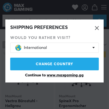
Gaming-Stühle
MaxMount
MaxMount Stühle
SHIPPING PREFERENCES
Filter zeigen
WOULD YOU RATHER VISIT?
11
Produkte
Beliebteste
International
NEU
SPARE
23%
SPARE
12%
CHANGE COUNTRY
Continue to
www.maxgaming.gg
MaxMount
MaxMount
Vectra Bürostuhl -
SpineX Pro
Hellgrau
Ergonomischer