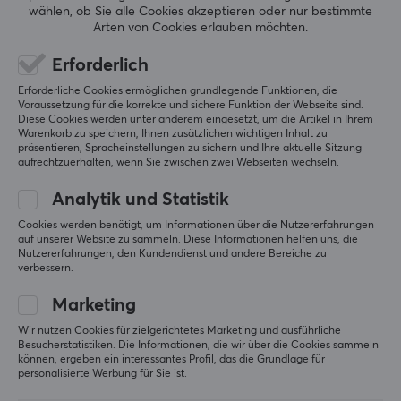
wählen, ob Sie alle Cookies akzeptieren oder nur bestimmte
Arten von Cookies erlauben möchten.
KUNDENDIENST
Erforderlich
Geschäftsbedingungen
Häufig gestellte Fragen
Erforderliche Cookies ermöglichen grundlegende Funktionen, die
Voraussetzung für die korrekte und sichere Funktion der Webseite sind.
Kundendienst
Diese Cookies werden unter anderem eingesetzt, um die Artikel in Ihrem
Warenkorb zu speichern, Ihnen zusätzlichen wichtigen Inhalt zu
Kauf stornieren
präsentieren, Spracheinstellungen zu sichern und Ihre aktuelle Sitzung
aufrechtzuerhalten, wenn Sie zwischen zwei Webseiten wechseln.
Analytik und Statistik
MAXGAMING
Cookies werden benötigt, um Informationen über die Nutzererfahrungen
Cookies
auf unserer Website zu sammeln. Diese Informationen helfen uns, die
Nutzererfahrungen, den Kundendienst und andere Bereiche zu
Datenschutzrichtlinie
verbessern.
Impressum
Marketing
Sichere Online-Käufe
Wir nutzen Cookies für zielgerichtetes Marketing und ausführliche
Über uns
Besucherstatistiken. Die Informationen, die wir über die Cookies sammeln
können, ergeben ein interessantes Profil, das die Grundlage für
Widerrufsrecht
personalisierte Werbung für Sie ist.