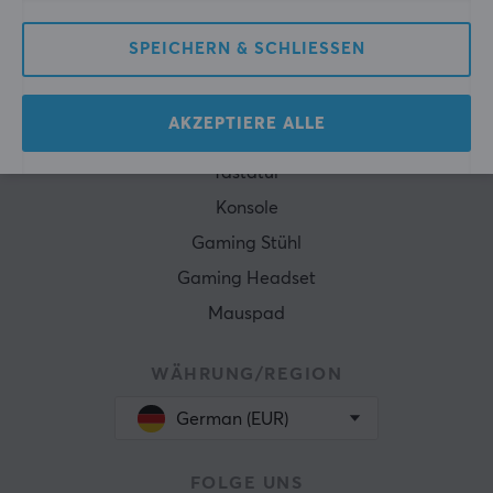
Zahlungsmöglichkeiten
Geschenkgutschein
SPEICHERN & SCHLIESSEN
BELIEBTE KATEGORIE
AKZEPTIERE ALLE
Gaming Maus
Tastatur
Konsole
Gaming Stühl
Gaming Headset
Mauspad
WÄHRUNG/REGION
German (EUR)
FOLGE UNS