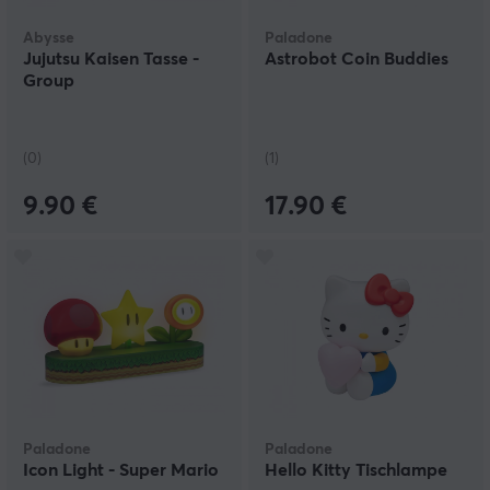
Abysse
Paladone
Jujutsu Kaisen Tasse -
Astrobot Coin Buddies
Group
(0)
(1)
9.90 €
17.90 €
Paladone
Paladone
Icon Light - Super Mario
Hello Kitty Tischlampe