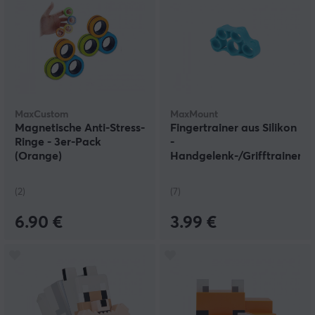
MaxCustom
MaxMount
Magnetische Anti-Stress-
Fingertrainer aus Silikon
Ringe - 3er-Pack
-
(Orange)
Handgelenk-/Grifftrainer
- 4kg
(2)
(7)
6.90 €
3.99 €