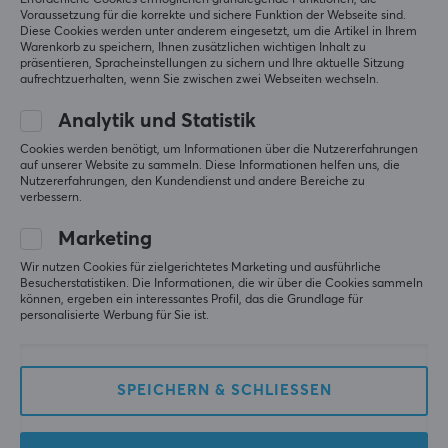
Erforderliche Cookies ermöglichen grundlegende Funktionen, die
Voraussetzung für die korrekte und sichere Funktion der Webseite sind.
Diese Cookies werden unter anderem eingesetzt, um die Artikel in Ihrem
Warenkorb zu speichern, Ihnen zusätzlichen wichtigen Inhalt zu
präsentieren, Spracheinstellungen zu sichern und Ihre aktuelle Sitzung
aufrechtzuerhalten, wenn Sie zwischen zwei Webseiten wechseln.
Analytik und Statistik
Paladone
Paladone
Minecraft - Torch Lampe
Super Mario Mushroom
Cookies werden benötigt, um Informationen über die Nutzererfahrungen
Leuchte
auf unserer Website zu sammeln. Diese Informationen helfen uns, die
Nutzererfahrungen, den Kundendienst und andere Bereiche zu
verbessern.
(1)
(1)
Marketing
Wir nutzen Cookies für zielgerichtetes Marketing und ausführliche
18.90 €
10.90 €
Besucherstatistiken. Die Informationen, die wir über die Cookies sammeln
können, ergeben ein interessantes Profil, das die Grundlage für
personalisierte Werbung für Sie ist.
SPEICHERN & SCHLIESSEN