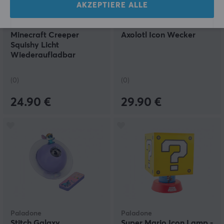
AKZEPTIERE ALLE
Paladone
Paladone
Minecraft Creeper
Axolotl Icon Wecker
Squishy Licht
Wiederaufladbar
(0)
(0)
24.90 €
29.90 €
Paladone
Paladone
Stitch Galaxy
Super Mario Icon Lamp -