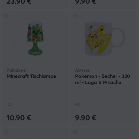
23.90 €
9.90 €
Paladone
Abysse
Minecraft Tischlampe
Pokémon - Becher - 320
ml - Logo & Pikachu
(0)
(0)
10.90 €
9.90 €