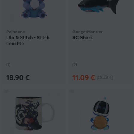
Paladone
GadgetMonster
Lilo & Stitch - Stitch
RC Shark
Leuchte
(1)
(2)
18.90 €
11.09 €
(19.79 €)