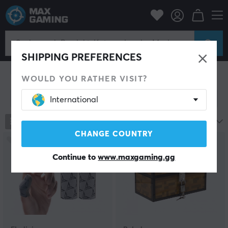
Zuhause & Freizeit
Gadgets
Gadgets
SHIPPING PREFERENCES
Adventskalender
Plush Toys
Puzzle
Technik
Nerf
WOULD YOU RATHER VISIT?
Filter zeigen
International
169
Produkte
Beliebteste
CHANGE COUNTRY
Continue to
www.maxgaming.gg