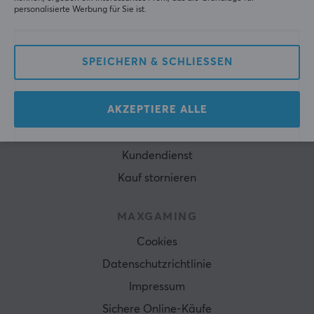
ABONNIEREN
personalisierte Werbung für Sie ist.
SPEICHERN & SCHLIESSEN
KUNDENDIENST
AKZEPTIERE ALLE
Geschäftsbedingungen
Häufig gestellte Fragen
Kundendienst
Kauf stornieren
MAXGAMING
Cookies
Datenschutzrichtlinie
Impressum
Sichere Online-Käufe