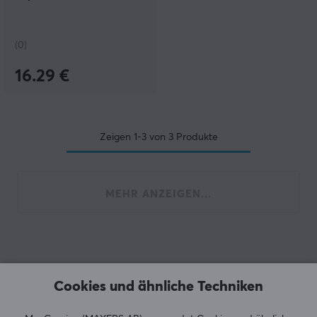
(0)
16.29 €
Zeigen
1-3
von
3
Produkte
MEHR ANZEIGEN...
Zuletzt angesehen
Cookies und ähnliche Techniken