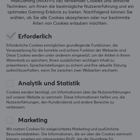
MaxGaming (MAXFPS AB) verwendet Cookies und ähnliche
Techniken, um Ihnen die bestmögliche Nutzererfahrung und ein
optimales Gaming-Erlebnis zu bieten.
Nachfolgend können Sie
wählen, ob Sie alle Cookies akzeptieren oder nur bestimmte
Arten von Cookies erlauben möchten.
Erforderlich
Erforderliche Cookies ermöglichen grundlegende Funktionen, die
Voraussetzung für die korrekte und sichere Funktion der Webseite sind.
Diese Cookies werden unter anderem eingesetzt, um die Artikel in Ihrem
Warenkorb zu speichern, Ihnen zusätzlichen wichtigen Inhalt zu
präsentieren, Spracheinstellungen zu sichern und Ihre aktuelle Sitzung
aufrechtzuerhalten, wenn Sie zwischen zwei Webseiten wechseln.
Analytik und Statistik
Newsletter für Gamer
Cookies werden benötigt, um Informationen über die Nutzererfahrungen
auf unserer Website zu sammeln. Diese Informationen helfen uns, die
Nutzererfahrungen, den Kundendienst und andere Bereiche zu
verbessern.
Mehr als 400.000 Spieler abonnieren heute unseren
Newsletter. Erhalte exklusive Nachrichten,
Marketing
großartige Angebote und noch mehr!
Wir nutzen Cookies für zielgerichtetes Marketing und ausführliche
Besucherstatistiken. Die Informationen, die wir über die Cookies sammeln
können, ergeben ein interessantes Profil, das die Grundlage für