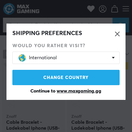
Zuhause & Freizeit
Kleidung
Accessoires
Armbänder
Armbänder
SHIPPING PREFERENCES
Filter zeigen
WOULD YOU RATHER VISIT?
2
Produkte
Name A-Z
International
SPARE
50%
SPARE
50%
CHANGE COUNTRY
Continue to
www.maxgaming.gg
Znoff
Znoff
Cable Bracelet -
Cable Bracelet -
Ladekabel Iphone (USB-
Ladekabel Iphone (USB-