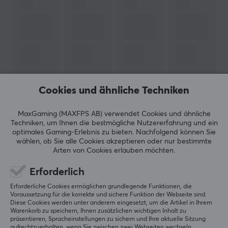
Cookies und ähnliche Techniken
MaxGaming (MAXFPS AB) verwendet Cookies und ähnliche
Techniken, um Ihnen die bestmögliche Nutzererfahrung und ein
optimales Gaming-Erlebnis zu bieten.
Nachfolgend können Sie
wählen, ob Sie alle Cookies akzeptieren oder nur bestimmte
Newsletter für Gamer
Arten von Cookies erlauben möchten.
Erforderlich
Mehr als 400.000 Spieler abonnieren heute unseren
Newsletter. Erhalte exklusive Nachrichten,
Erforderliche Cookies ermöglichen grundlegende Funktionen, die
großartige Angebote und noch mehr!
Voraussetzung für die korrekte und sichere Funktion der Webseite sind.
Diese Cookies werden unter anderem eingesetzt, um die Artikel in Ihrem
Warenkorb zu speichern, Ihnen zusätzlichen wichtigen Inhalt zu
präsentieren, Spracheinstellungen zu sichern und Ihre aktuelle Sitzung
aufrechtzuerhalten, wenn Sie zwischen zwei Webseiten wechseln.