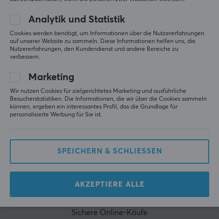
ABONNIEREN
Analytik und Statistik
Cookies werden benötigt, um Informationen über die Nutzererfahrungen
auf unserer Website zu sammeln. Diese Informationen helfen uns, die
Nutzererfahrungen, den Kundendienst und andere Bereiche zu
KUNDENDIENST
verbessern.
Geschäftsbedingungen
Marketing
Häufig gestellte Fragen
Wir nutzen Cookies für zielgerichtetes Marketing und ausführliche
Besucherstatistiken. Die Informationen, die wir über die Cookies sammeln
Kundendienst
können, ergeben ein interessantes Profil, das die Grundlage für
personalisierte Werbung für Sie ist.
Kauf stornieren
MAXGAMING
SPEICHERN & SCHLIESSEN
Cookies
Datenschutzrichtlinie
AKZEPTIERE ALLE
Impressum
Sichere Online-Käufe