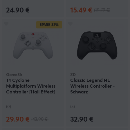
24.90 €
15.49 €
(19.79 €)
SPARE
32%
GameSir
ZD
T4 Cyclone
Classic Legend HE
Multiplatform Wireless
Wireless Controller -
Controller [Hall Effect]
Schwarz
(0)
(5)
29.90 €
32.90 €
(43.90 €)