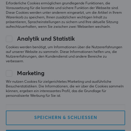
Erforderliche Cookies ermöglichen grundlegende Funktionen, die
Voraussetzung für die korrekte und sichere Funktion der Webseite sind.
Diese Cookies werden unter anderem eingesetzt, um die Artikel in Ihrem
Warenkorb zu speichern, Ihnen zusätzlichen wichtigen Inhalt zu
präsentieren, Spracheinstellungen zu sichern und Ihre aktuelle Sitzung
aufrechtzuerhalten, wenn Sie zwischen zwei Webseiten wechseln.
Analytik und Statistik
8Bitdo
Nintendo
Cookies werden benötigt, um Informationen über die Nutzererfahrungen
Pro 3 Bluetooth
Switch 2 Pro Controller
auf unserer Website zu sammeln. Diese Informationen helfen uns, die
Spielsteuerung G Classic
Nutzererfahrungen, den Kundendienst und andere Bereiche zu
verbessern.
Marketing
(6)
(23)
Wir nutzen Cookies für zielgerichtetes Marketing und ausführliche
64.90 €
74.90 €
Besucherstatistiken. Die Informationen, die wir über die Cookies sammeln
(89 €)
können, ergeben ein interessantes Profil, das die Grundlage für
personalisierte Werbung für Sie ist.
SPEICHERN & SCHLIESSEN