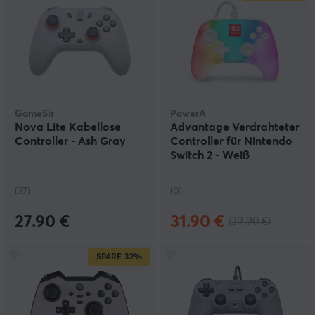
GameSir
PowerA
Nova Lite Kabellose
Advantage Verdrahteter
Controller - Ash Gray
Controller für Nintendo
Switch 2 - Weiß
(Lumectra)
(37)
(0)
27.90 €
31.90 €
(39.90 €)
SPARE
32%