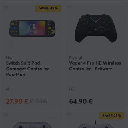
SPARE
49%
Hori
Flydigi
Switch Split Pad
Vader 4 Pro HE Wireless
Compact Controller -
Controller - Schwarz
Pac-Man
(4)
(42)
27.90 €
64.90 €
(54.90 €)
SPARE
28%