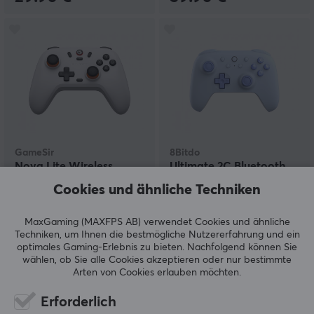
GameSir
8Bitdo
Nova Lite Wireless
Ultimate 2C Bluetooth
Controller - Stellar
Controller - Blau
Cookies und ähnliche Techniken
White
MaxGaming (MAXFPS AB) verwendet Cookies und ähnliche
(37)
(1)
Techniken, um Ihnen die bestmögliche Nutzererfahrung und ein
optimales Gaming-Erlebnis zu bieten.
Nachfolgend können Sie
27.90 €
29.90 €
wählen, ob Sie alle Cookies akzeptieren oder nur bestimmte
Arten von Cookies erlauben möchten.
SPARE
16%
Erforderlich