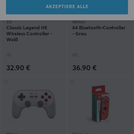
AKZEPTIERE ALLE
ZD
8Bitdo
Classic Legend HE
64 Bluetooth-Controller
Wireless Controller -
- Grau
Weiß
(5)
(0)
32.90 €
36.90 €