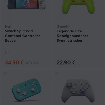
Hori
GameSir
Switch Split Pad
Tegenaria Lite
Compact Controller -
Kabelgebundener
Eevee
Symmetrischer
Controller - MenaRD
Edition
(4)
(8)
34.90 €
22.90 €
(57.90 €)