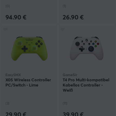
(0)
(1)
94.90 €
26.90 €
EasySMX
GameSir
X05 Wireless Controller
T4 Pro Multi-kompatibel
PC/Switch - Lime
Kabellos Controller -
Weiß
(3)
(11)
29.90 €
39.90 €