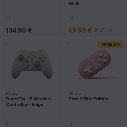
Weiß
(12)
(6)
134.90 €
69.90 €
(104.90 €)
SPARE
22%
Flydigi
8Bitdo
Dune Fox HE Wireless
Zero 2 Pink Edition
Controller - Beige
(1)
(0)