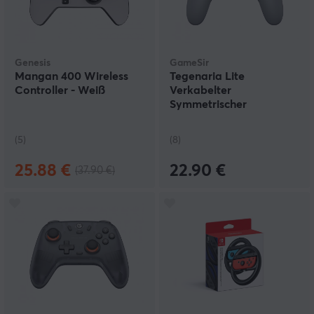
Genesis
GameSir
Mangan 400 Wireless
Tegenaria Lite
Controller - Weiß
Verkabelter
Symmetrischer
Controller - Retro Grau
(5)
(8)
25.88 €
22.90 €
(37.90 €)