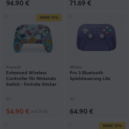
94.90 €
71.69 €
SPARE
15%
PowerA
8Bitdo
Enhanced Wireless
Pro 3 Bluetooth
Controller für Nintendo
Spielsteuerung Lila
Switch - Fortnite Sticker
Mania
(0)
(6)
54.90 €
64.90 €
(64.79 €)
SPARE
20%