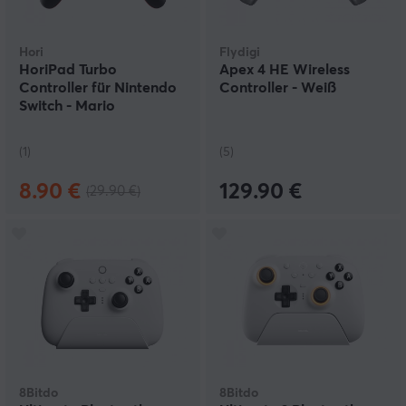
Hori
Flydigi
HoriPad Turbo
Apex 4 HE Wireless
Controller für Nintendo
Controller - Weiß
Switch - Mario
(1)
(5)
8.90 €
129.90 €
(29.90 €)
8Bitdo
8Bitdo