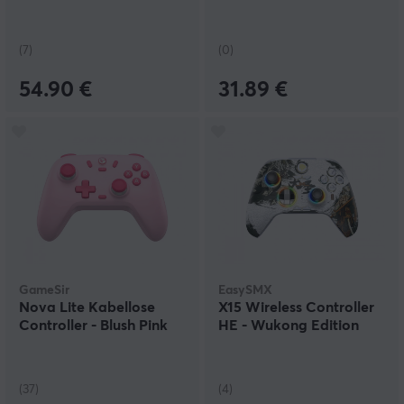
(7)
(0)
54.90 €
31.89 €
GameSir
EasySMX
Nova Lite Kabellose
X15 Wireless Controller
Controller - Blush Pink
HE - Wukong Edition
(37)
(4)