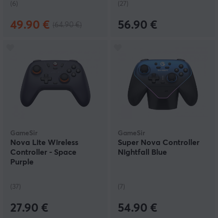
(6)
(27)
49.90 €
56.90 €
(64.90 €)
GameSir
GameSir
Nova Lite Wireless
Super Nova Controller
Controller - Space
Nightfall Blue
Purple
(37)
(7)
27.90 €
54.90 €