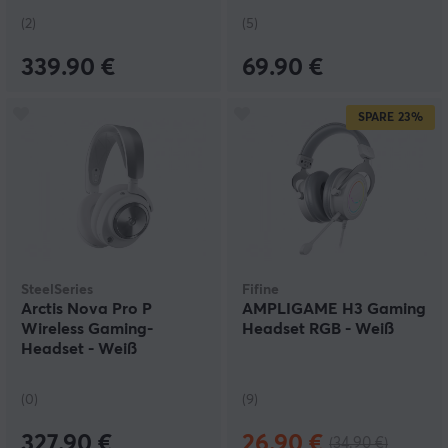
(2)
(5)
339.90 €
69.90 €
SPARE
23%
SteelSeries
Fifine
Arctis Nova Pro P
AMPLIGAME H3 Gaming
Wireless Gaming-
Headset RGB - Weiß
Headset - Weiß
(PS4/PS5)
(0)
(9)
327.90 €
26.90 €
(34.90 €)