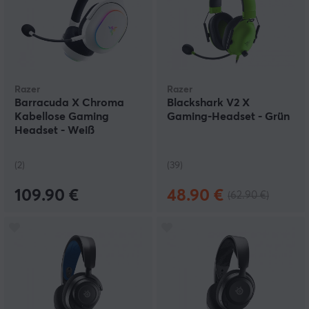
Razer
Razer
Barracuda X Chroma
Blackshark V2 X
Kabellose Gaming
Gaming-Headset - Grün
Headset - Weiß
(2)
(39)
109.90 €
48.90 €
(62.90 €)