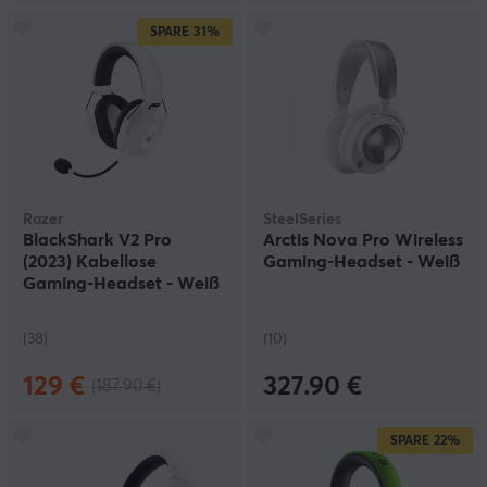
SPARE
31%
Razer
SteelSeries
BlackShark V2 Pro
Arctis Nova Pro Wireless
(2023) Kabellose
Gaming-Headset - Weiß
Gaming-Headset - Weiß
(38)
(10)
129 €
327.90 €
(187.90 €)
SPARE
22%