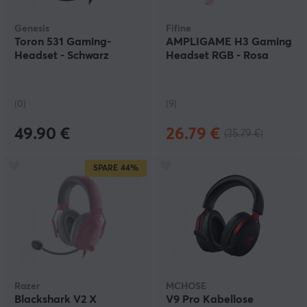
Genesis
Fifine
Toron 531 Gaming-
AMPLIGAME H3 Gaming
Headset - Schwarz
Headset RGB - Rosa
(0)
(9)
49.90 €
26.79 €
(35.79 €)
SPARE
44%
Razer
MCHOSE
Blackshark V2 X
V9 Pro Kabellose