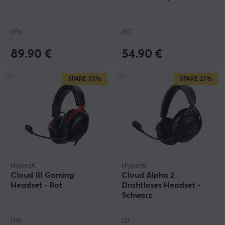
(19)
(10)
89.90 €
54.90 €
SPARE
33%
SPARE
23%
HyperX
HyperX
Cloud III Gaming
Cloud Alpha 2
Headset - Rot
Drahtloses Headset -
Schwarz
(19)
(2)