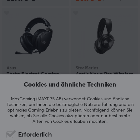
Asus
SteelSeries
Theta Electret Gaming-
Arctis Nova Pro Wireless
Headset
Gaming-Headset -
Cookies und ähnliche Techniken
Schwarz
MaxGaming (MAXFPS AB) verwendet Cookies und ähnliche
(0)
(10)
Techniken, um Ihnen die bestmögliche Nutzererfahrung und ein
optimales Gaming-Erlebnis zu bieten.
Nachfolgend können Sie
159.90 €
299.90 €
wählen, ob Sie alle Cookies akzeptieren oder nur bestimmte
Arten von Cookies erlauben möchten.
SPARE
20%
Erforderlich