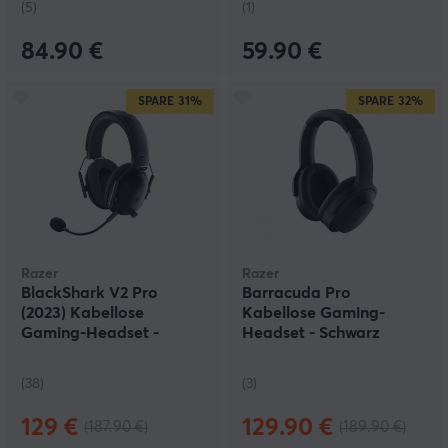
(5)
(1)
84.90 €
59.90 €
SPARE
31%
SPARE
32%
Razer
Razer
BlackShark V2 Pro
Barracuda Pro
(2023) Kabellose
Kabellose Gaming-
Gaming-Headset -
Headset - Schwarz
Schwarz
(38)
(3)
129 €
129.90 €
(187.90 €)
(189.90 €)