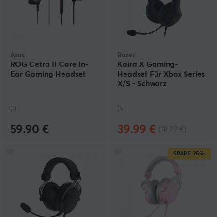
Asus
Razer
ROG Cetra II Core In-
Kaira X Gaming-
Ear Gaming Headset
Headset Für Xbox Series
X/S - Schwarz
(1)
(5)
59.90 €
39.99 €
(74.99 €)
SPARE
25%