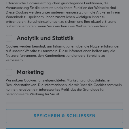
Erforderliche Cookies ermöglichen grundlegende Funktionen, die
Voraussetzung für die korrekte und sichere Funktion der Webseite sind.
Diese Cookies werden unter anderem eingesetzt, um die Artikel in Ihrem
Warenkorb zu speichern, Ihnen zusätzlichen wichtigen Inhalt zu
präsentieren, Spracheinstellungen zu sichern und Ihre aktuelle Sitzung
aufrechtzuerhalten, wenn Sie zwischen zwei Webseiten wechseln.
Analytik und Statistik
Fifine
PowerA
Cookies werden benötigt, um Informationen über die Nutzererfahrungen
H9 7.1 Gaming Headset
In-Ear Kopfhörer für
auf unserer Website zu sammeln. Diese Informationen helfen uns, die
RGB - Rosa
Nintendo Switch - Mario
Nutzererfahrungen, den Kundendienst und andere Bereiche zu
Kart Motors
verbessern.
Marketing
(11)
(0)
Wir nutzen Cookies für zielgerichtetes Marketing und ausführliche
39.90 €
19.90 €
Besucherstatistiken. Die Informationen, die wir über die Cookies sammeln
(24.90 €)
können, ergeben ein interessantes Profil, das die Grundlage für
personalisierte Werbung für Sie ist.
SPEICHERN & SCHLIESSEN