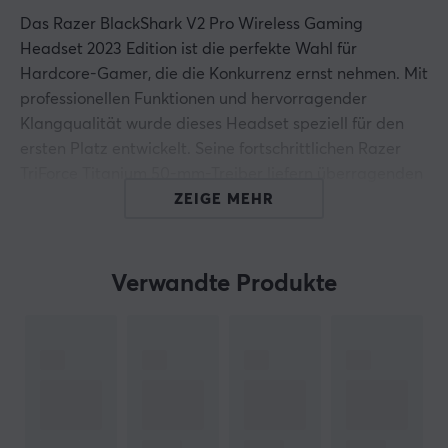
Das Razer BlackShark V2 Pro Wireless Gaming
Headset 2023 Edition ist die perfekte Wahl für
Hardcore-Gamer, die die Konkurrenz ernst nehmen. Mit
professionellen Funktionen und hervorragender
Klangqualität wurde dieses Headset speziell für den
ersten Platz entwickelt. Seine fortschrittlichen Razer
TriForce Titanium 50-mm-Treiber liefern überragenden
Sound, der präzise Klangsignale und kraftvolle Bässe
ZEIGE MEHR
ermöglicht, sodass Sie in jedem Spiel Entscheidungen in
Sekundenbruchteilen treffen können.
Verwandte Produkte
Dank der Razer HyperSpeed Wireless-Technologie
können Sie während Ihrer Gaming-Sessions maximale
Reaktionsfähigkeit und Zuverlässigkeit erleben.
Verabschieden Sie sich von lästigen Verzögerungen
und begrüßen Sie die reibungslose drahtlose
Konnektivität mit beeindruckenden 70 Stunden