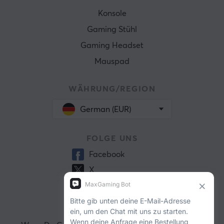
Konsole
Gaming Stühl
Gaming Headset
Mauspad
WÄHRUNG/REGION
German (EUR)
FOLGE UNS
Facebook
X
Instagram
GAMING STORE