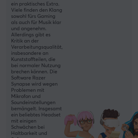
ein praktisches Extra.
Viele finden den Klang
sowohl fürs Gaming
TECHNISCHE DATEN
als auch für Musik klar
DEFAULT
und angenehm.
Allerdings gibt es
Frequenzgang
Kritik an der
12-28000 Hz
Verarbeitungsqualität,
insbesondere an
Impedanz
Kunststoffteilen, die
bei normaler Nutzung
32 Ω
brechen können. Die
Lautstärkeregelung
Software Razer
Synapse wird wegen
Ja
Problemen mit
Sensibilität
Mikrofon und
Soundeinstellungen
100 dB
bemängelt. Insgesamt
ein beliebtes Headset
Stummschalten umschalten
mit einigen
Ja
Schwächen bei
Haltbarkeit und
Batterielebensdauer