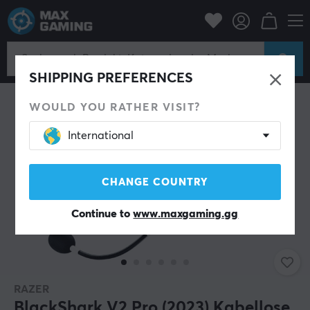
PC-Zubehör
Headset & Audio
Gaming-Headset
Kabellos
SPARE 31%
SHIPPING PREFERENCES
WOULD YOU RATHER VISIT?
International
CHANGE COUNTRY
Continue to
www.maxgaming.gg
RAZER
BlackShark V2 Pro (2023) Kabellose