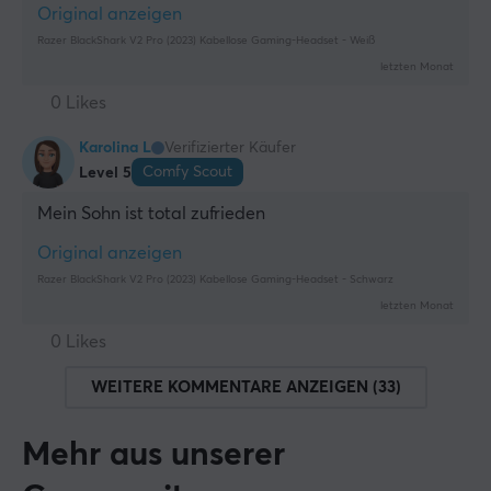
Original anzeigen
Razer BlackShark V2 Pro (2023) Kabellose Gaming-Headset - Weiß
letzten Monat
0 Likes
Karolina L
Verifizierter Käufer
Comfy Scout
Level 5
Mein Sohn ist total zufrieden
Original anzeigen
Razer BlackShark V2 Pro (2023) Kabellose Gaming-Headset - Schwarz
letzten Monat
0 Likes
WEITERE KOMMENTARE ANZEIGEN (33)
Mehr aus unserer