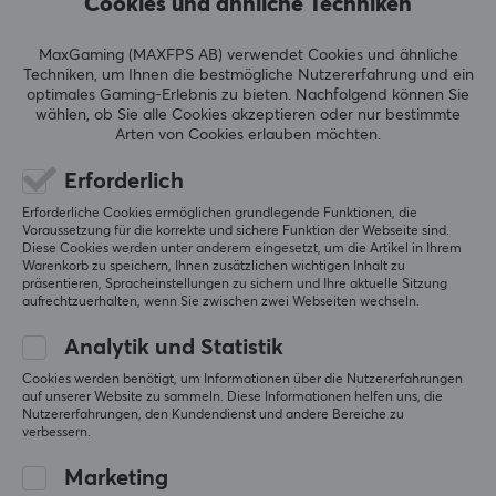
Cookies und ähnliche Techniken
Original anzeigen
Kompatibiltät
MaxGaming (MAXFPS AB) verwendet Cookies und ähnliche
Android, iOS, MAC, Nintendo Switch, PC, PS5
Techniken, um Ihnen die bestmögliche Nutzererfahrung und ein
optimales Gaming-Erlebnis zu bieten.
Nachfolgend können Sie
wählen, ob Sie alle Cookies akzeptieren oder nur bestimmte
EIGENSCHAFTEN
Arten von Cookies erlauben möchten.
Razer BlackShark V2 Pro (2023) Kabellose Gaming-Headset - Schwarz
vor 3 Monaten
Treiber
Erforderlich
50 mm
1 liken
Erforderliche Cookies ermöglichen grundlegende Funktionen, die
Voraussetzung für die korrekte und sichere Funktion der Webseite sind.
Akustische konstruktion
Martin H
Verifizierter Käufer
Diese Cookies werden unter anderem eingesetzt, um die Artikel in Ihrem
Geschlossen
Epic Challenger
Level 10
Warenkorb zu speichern, Ihnen zusätzlichen wichtigen Inhalt zu
präsentieren, Spracheinstellungen zu sichern und Ihre aktuelle Sitzung
PC
aufrechtzuerhalten, wenn Sie zwischen zwei Webseiten wechseln.
Formfaktor
Over-ear
Eines der besseren, die ich getestet habe (habe in 
Analytik und Statistik
den letzten 10 Jahren 5 Stück gehabt), das Mikrofon 
Kopfhörerpolster
ist für ein Gaming-Headset unglaublich gut. 
Cookies werden benötigt, um Informationen über die Nutzererfahrungen
Nachteil ist, dass die Razer Synapse Bloatware 
auf unserer Website zu sammeln. Diese Informationen helfen uns, die
Memory-Schaumstoff, Tuch
Nutzererfahrungen, den Kundendienst und andere Bereiche zu
geöffnet sein muss, um den richtigen Treiber zu 
verbessern.
Farbe
erhalten.
Weiß
Marketing
Gutes Mikrofon