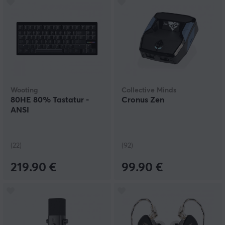
Wooting
Collective Minds
80HE 80% Tastatur -
Cronus Zen
ANSI
(22)
(92)
219.90 €
99.90 €