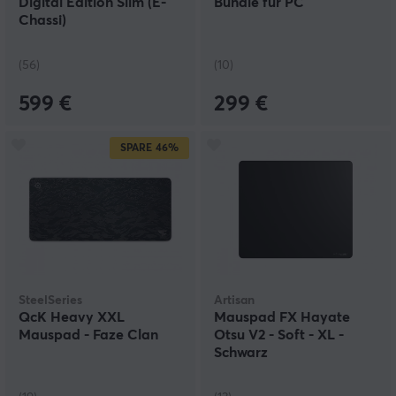
Digital Edition Slim (E-
Bundle für PC
Chassi)
(56)
(10)
599 €
299 €
SPARE
46%
SteelSeries
Artisan
QcK Heavy XXL
Mauspad FX Hayate
Mauspad - Faze Clan
Otsu V2 - Soft - XL -
Schwarz