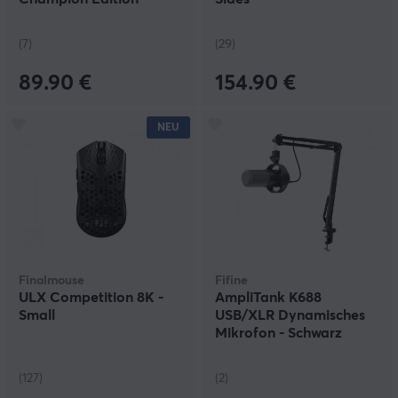
(7)
(29)
89.90 €
154.90 €
NEU
Finalmouse
Fifine
ULX Competition 8K -
AmpliTank K688
Small
USB/XLR Dynamisches
Mikrofon - Schwarz
(127)
(2)