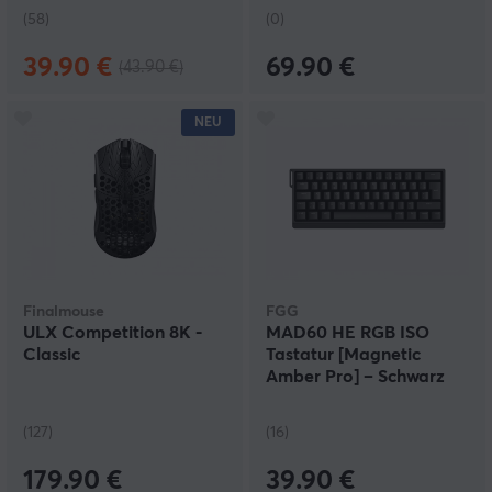
(58)
(0)
39.90 €
69.90 €
(43.90 €)
NEU
Finalmouse
FGG
ULX Competition 8K -
MAD60 HE RGB ISO
Classic
Tastatur [Magnetic
Amber Pro] – Schwarz
(127)
(16)
179.90 €
39.90 €