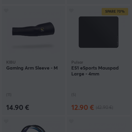
SPARE
70%
KIBU
Pulsar
Gaming Arm Sleeve - M
ES1 eSports Mauspad
Large - 4mm
(11)
(5)
14.90 €
12.90 €
(42.90 €)