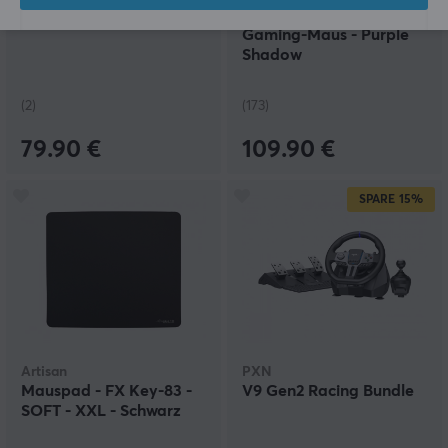
Stage SE - Soundbar
MAYA X Kabellose
Gaming-Maus - Purple
Shadow
(2)
(173)
79.90 €
109.90 €
SPARE
15%
Artisan
PXN
Mauspad - FX Key-83 -
V9 Gen2 Racing Bundle
SOFT - XXL - Schwarz