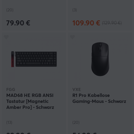
(20)
(3)
79.90 €
109.90 €
(129.90 €)
FGG
VXE
MAD68 HE RGB ANSI
R1 Pro Kabellose
Tastatur [Magnetic
Gaming-Maus - Schwarz
Amber Pro] - Schwarz
(13)
(20)