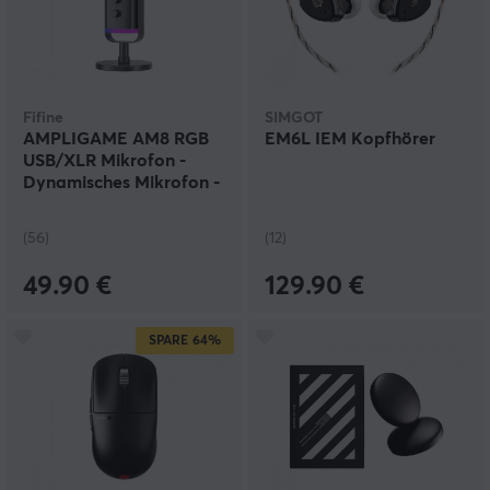
Fifine
SIMGOT
AMPLIGAME AM8 RGB
EM6L IEM Kopfhörer
USB/XLR Mikrofon -
Dynamisches Mikrofon -
Schwarz
(56)
(12)
49.90 €
129.90 €
SPARE
64%