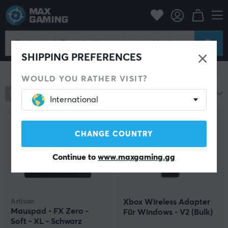
Schwarz
SHIPPING PREFERENCES
Filter zeigen
WOULD YOU RATHER VISIT?
4657
Produkte
Beliebteste
International
CHANGE COUNTRY
Continue to
www.maxgaming.gg
Artisan
Xbox Wireless Adapter
Mauspad - FX Zero -
Für Windows - V2 (Bulk)
Soft - XL - Schwarz