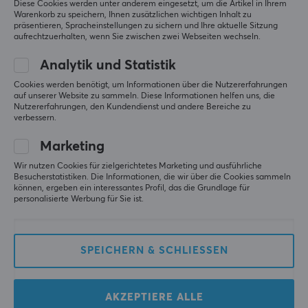
Diese Cookies werden unter anderem eingesetzt, um die Artikel in Ihrem
Warenkorb zu speichern, Ihnen zusätzlichen wichtigen Inhalt zu
präsentieren, Spracheinstellungen zu sichern und Ihre aktuelle Sitzung
aufrechtzuerhalten, wenn Sie zwischen zwei Webseiten wechseln.
GHOSTGLIDES
X-raypad
Cyclone Mouse Skates -
Aqua Control II
Analytik und Statistik
Universal PTFE Dots
Mauspad - Schwarz -
Cookies werden benötigt, um Informationen über die Nutzererfahrungen
40pcs
XXL
auf unserer Website zu sammeln. Diese Informationen helfen uns, die
Nutzererfahrungen, den Kundendienst und andere Bereiche zu
verbessern.
(33)
(64)
Marketing
13.90 €
44.95 €
Wir nutzen Cookies für zielgerichtetes Marketing und ausführliche
Besucherstatistiken. Die Informationen, die wir über die Cookies sammeln
können, ergeben ein interessantes Profil, das die Grundlage für
personalisierte Werbung für Sie ist.
SPEICHERN & SCHLIESSEN
AKZEPTIERE ALLE
Creative
Lamzu