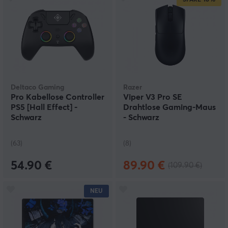
SPARE
18%
Deltaco Gaming
Razer
Pro Kabellose Controller
Viper V3 Pro SE
PS5 [Hall Effect] -
Drahtlose Gaming-Maus
Schwarz
- Schwarz
(63)
(8)
54.90 €
89.90 €
(109.90 €)
NEU