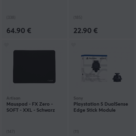
(338)
(185)
64.90 €
22.90 €
Artisan
Sony
Mauspad - FX Zero -
Playstation 5 DualSense
SOFT - XXL - Schwarz
Edge Stick Module
(147)
(11)