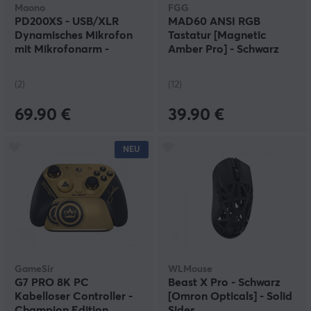
Maono
FGG
PD200XS - USB/XLR
MAD60 ANSI RGB
Dynamisches Mikrofon
Tastatur [Magnetic
mit Mikrofonarm -
Amber Pro] - Schwarz
Schwarz
(2)
(12)
69.90 €
39.90 €
NEU
GameSir
WLMouse
G7 PRO 8K PC
Beast X Pro - Schwarz
Kabelloser Controller -
[Omron Opticals] - Solid
Champion Edition
Sides