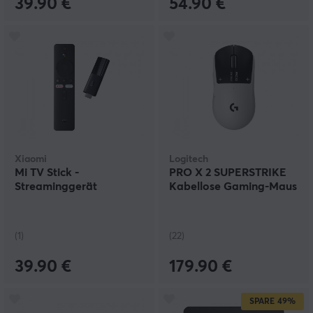
39.90 €
54.90 €
Xiaomi
Logitech
Mi TV Stick -
PRO X 2 SUPERSTRIKE
Streaminggerät
Kabellose Gaming-Maus
(1)
(22)
39.90 €
179.90 €
SPARE
49%