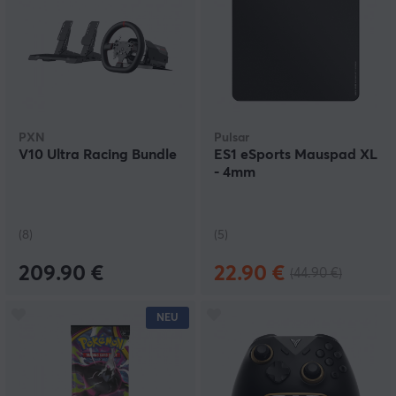
PXN
Pulsar
V10 Ultra Racing Bundle
ES1 eSports Mauspad XL
- 4mm
(8)
(5)
209.90 €
22.90 €
(44.90 €)
NEU