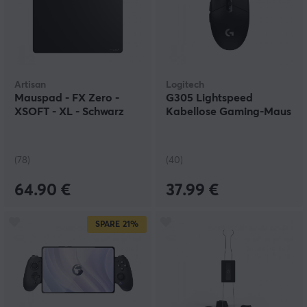
Artisan
Logitech
Mauspad - FX Zero -
G305 Lightspeed
XSOFT - XL - Schwarz
Kabellose Gaming-Maus
(78)
(40)
64.90 €
37.99 €
SPARE
21%