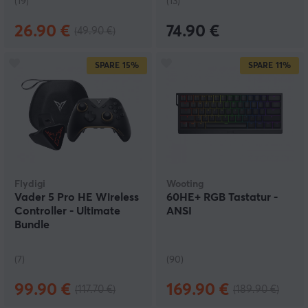
(19)
(13)
26.90 €
74.90 €
(49.90 €)
SPARE
15%
SPARE
11%
Flydigi
Wooting
Vader 5 Pro HE Wireless
60HE+ RGB Tastatur -
Controller - Ultimate
ANSI
Bundle
(7)
(90)
99.90 €
169.90 €
(117.70 €)
(189.90 €)