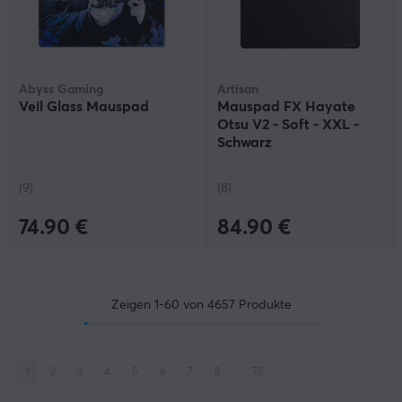
Abyss Gaming
Artisan
Veil Glass Mauspad
Mauspad FX Hayate
Otsu V2 - Soft - XXL -
Schwarz
(9)
(8)
74.90 €
84.90 €
Zeigen
1-60
von
4657
Produkte
1
2
3
4
5
6
7
8
..
78