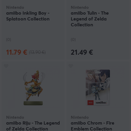
verfügen über verschiedene Aktionen und können sogar
Nintendo
Nintendo
bestimmte Daten speichern. Sie sind also nicht nur eine
amiibo Inkling Boy -
amiibo Tulin - The
Spielerei und ein Maskottchen, das neben der
Splatoon Collection
Legend of Zelda
Computerausrüstung steht und mit dir durch dick und
Collection
dünn geht, sondern auch ein nützliches Accessoire.
Verpasse deinen Spielfiguren zum Beispiel ein neues
Outfit oder rüste sie mit Waffen und dergleichen aus.
(0)
(0)
Sie können sogar im eigentlichen Spiel gegen Nintendo
Amiibo-Figuren kämpfen.
11.79 €
21.49 €
(13.90 €)
Nintendo
Nintendo
amiibo Riju - The Legend
amiibo Chrom - Fire
of Zelda Collection
Emblem Collection