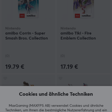
Nintendo
Nintendo
amiibo Corrin - Super
amiibo Tiki - Fire
Smash Bros. Collection
Emblem Collection
(0)
(0)
19.79 €
17.19 €
Cookies und ähnliche Techniken
MaxGaming (MAXFPS AB) verwendet Cookies und ähnliche
Techniken, um Ihnen die bestmögliche Nutzererfahrung und ein