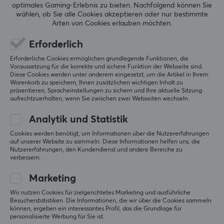
optimales Gaming-Erlebnis zu bieten.
Nachfolgend können Sie
wählen, ob Sie alle Cookies akzeptieren oder nur bestimmte
Nintendo
Nintendo
Arten von Cookies erlauben möchten.
amiibo Yunobo - The
amiibo Sidon - The
Legend of Zelda
Legend of Zelda
Erforderlich
Collection
Collection
Erforderliche Cookies ermöglichen grundlegende Funktionen, die
Voraussetzung für die korrekte und sichere Funktion der Webseite sind.
Diese Cookies werden unter anderem eingesetzt, um die Artikel in Ihrem
(1)
(0)
Warenkorb zu speichern, Ihnen zusätzlichen wichtigen Inhalt zu
präsentieren, Spracheinstellungen zu sichern und Ihre aktuelle Sitzung
21.49 €
21.49 €
aufrechtzuerhalten, wenn Sie zwischen zwei Webseiten wechseln.
Analytik und Statistik
Cookies werden benötigt, um Informationen über die Nutzererfahrungen
auf unserer Website zu sammeln. Diese Informationen helfen uns, die
Nutzererfahrungen, den Kundendienst und andere Bereiche zu
verbessern.
Marketing
Wir nutzen Cookies für zielgerichtetes Marketing und ausführliche
Besucherstatistiken. Die Informationen, die wir über die Cookies sammeln
Nintendo
Nintendo
können, ergeben ein interessantes Profil, das die Grundlage für
personalisierte Werbung für Sie ist.
amiibo Super Smash
amiibo Min Min - Super