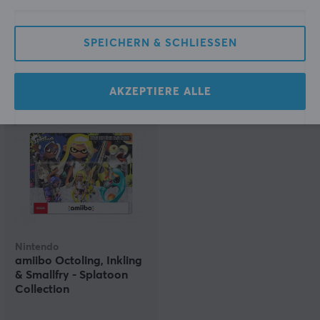
Bros - Bowser Jr.
Smash Bros. Collection
SPEICHERN & SCHLIESSEN
(0)
(0)
16.39 €
16.90 €
AKZEPTIERE ALLE
Nintendo
amiibo Octoling, Inkling
& Smallfry - Splatoon
Collection