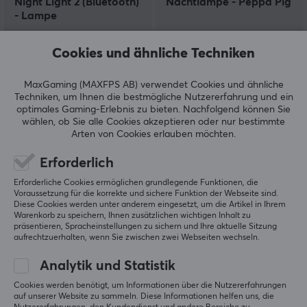
Night Light 2 (Bluetooth)
Nachtlampe - Peppa Pig
- Lampe
(1)
(0)
Cookies und ähnliche Techniken
11.90 €
8.90 €
(12.90 €)
MaxGaming (MAXFPS AB) verwendet Cookies und ähnliche
Techniken, um Ihnen die bestmögliche Nutzererfahrung und ein
optimales Gaming-Erlebnis zu bieten.
Nachfolgend können Sie
wählen, ob Sie alle Cookies akzeptieren oder nur bestimmte
Arten von Cookies erlauben möchten.
Erforderlich
Erforderliche Cookies ermöglichen grundlegende Funktionen, die
Voraussetzung für die korrekte und sichere Funktion der Webseite sind.
Diese Cookies werden unter anderem eingesetzt, um die Artikel in Ihrem
Warenkorb zu speichern, Ihnen zusätzlichen wichtigen Inhalt zu
präsentieren, Spracheinstellungen zu sichern und Ihre aktuelle Sitzung
Meross
Xiaomi
aufrechtzuerhalten, wenn Sie zwischen zwei Webseiten wechseln.
Smart Tischlampe
Flexible
wiederaufladbare
Analytik und Statistik
Lampe
Cookies werden benötigt, um Informationen über die Nutzererfahrungen
auf unserer Website zu sammeln. Diese Informationen helfen uns, die