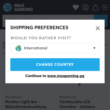
se & Freizeit
Smart Home
Beleuchtung
Leuchte im Innenbereich
Leuchte im Innenbereich
SHIPPING PREFERENCES
Filter zeigen
WOULD YOU RATHER VISIT?
20
Produkte
Beliebteste
International
SPARE
27%
CHANGE COUNTRY
Continue to
www.maxgaming.gg
MaxMount
MaxMount
Monitor Light Bar -
Tischleuchte LED
Bildschirmbeleuchtung
Dimmbar - Schwarz