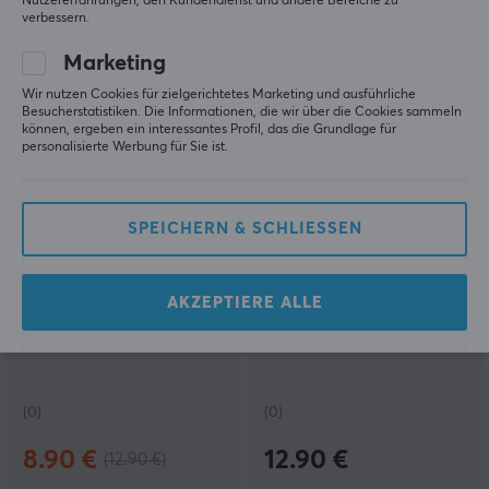
Nutzererfahrungen, den Kundendienst und andere Bereiche zu
(0)
(0)
verbessern.
36.90 €
23.19 €
Marketing
Wir nutzen Cookies für zielgerichtetes Marketing und ausführliche
SPARE
31%
Besucherstatistiken. Die Informationen, die wir über die Cookies sammeln
können, ergeben ein interessantes Profil, das die Grundlage für
personalisierte Werbung für Sie ist.
SPEICHERN & SCHLIESSEN
MaxCustom
MaxCustom
AKZEPTIERE ALLE
3D Nachtlicht - Do Not
3D Nachtlicht - Game
Disturb, Gamer at Work
Over
(0)
(0)
8.90 €
12.90 €
(12.90 €)