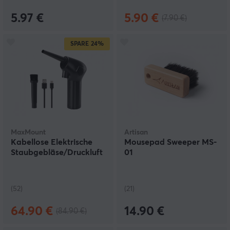
5.97 €
5.90 €
(7.90 €)
SPARE
24%
MaxMount
Artisan
Kabellose Elektrische
Mousepad Sweeper MS-
Staubgebläse/Druckluft
01
(52)
(21)
64.90 €
14.90 €
(84.90 €)