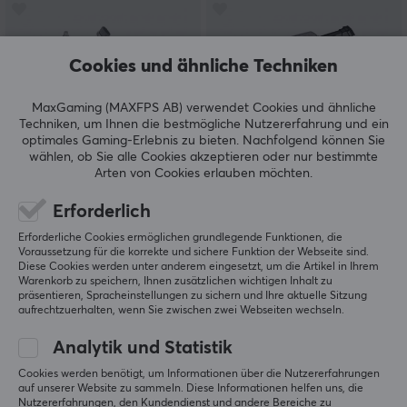
Cookies und ähnliche Techniken
MaxGaming (MAXFPS AB) verwendet Cookies und ähnliche
Techniken, um Ihnen die bestmögliche Nutzererfahrung und ein
optimales Gaming-Erlebnis zu bieten.
Nachfolgend können Sie
wählen, ob Sie alle Cookies akzeptieren oder nur bestimmte
Hagibis
MaxMount
Arten von Cookies erlauben möchten.
Reinigungsstift mit SIM-
Tragbarer und
Karten-Auswerfer
kabelloser Mini-
Erforderlich
Staubsauger für
Erforderliche Cookies ermöglichen grundlegende Funktionen, die
Tastatur/Auto/Haus
Voraussetzung für die korrekte und sichere Funktion der Webseite sind.
Diese Cookies werden unter anderem eingesetzt, um die Artikel in Ihrem
(0)
(3)
Warenkorb zu speichern, Ihnen zusätzlichen wichtigen Inhalt zu
präsentieren, Spracheinstellungen zu sichern und Ihre aktuelle Sitzung
8.90 €
19.90 €
aufrechtzuerhalten, wenn Sie zwischen zwei Webseiten wechseln.
Analytik und Statistik
Cookies werden benötigt, um Informationen über die Nutzererfahrungen
Zeigen
1-10
von
10
Produkte
auf unserer Website zu sammeln. Diese Informationen helfen uns, die
Nutzererfahrungen, den Kundendienst und andere Bereiche zu