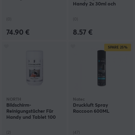
Mausefüße ersetzt werden müssen. Gewöhnlich reicht
Handy 2x 30ml och
das einmal im Jahr.
Tücher
(0)
(0)
74.90 €
8.57 €
SPARE
25%
NORTH
Natec
Bildschirm-
Druckluft Spray
Reinigungstücher Für
Raccoon 600ML
Handy und Tablet 100
Tücher
(2)
(47)