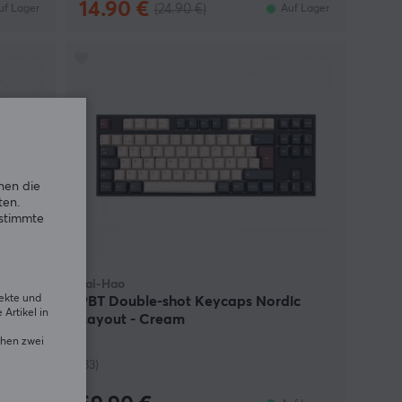
14.90 €
(24.90 €)
uf Lager
Auf Lager
nen die
ten.
estimmte
Tai-Hao
rekte und
PBT Double-shot Keycaps Nordic
Artikel in
Layout - Cream
chen zwei
(33)