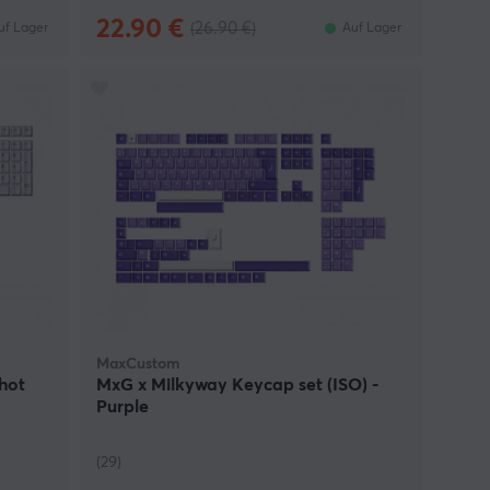
22.90 €
(26.90 €)
uf Lager
Auf Lager
MaxCustom
hot
MxG x Milkyway Keycap set (ISO) -
Purple
(29)