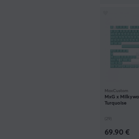
MaxCustom
MxG x Milkyway
Turquoise
(29)
69.90 €