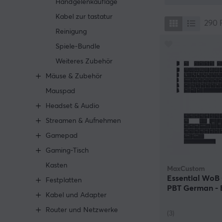
Handgelenkauflage
Geld, weil du d
Kabel zur tastatur
wir eine Reihe 
290
mechanische K
Reinigung
Spiele-Bundle
Wir bei MaxGam
verschiedenen D
Weiteres Zubehör
Khalil und Gate
Mäuse & Zubehör
universelle Tas
Tastatur auszuw
Mauspad
und kreative Se
Headset & Audio
Streamen & Aufnehmen
Gamepad
Gaming-Tisch
Kasten
MaxCustom
Essential WoB
Festplatten
PBT German - 
Kabel und Adapter
Router und Netzwerke
(3)