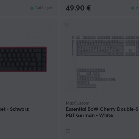
49.90 €
Auf Lager
A
MaxCustom
et - Schwarz
Essential BoW Cherry Double-S
PBT German - White
(3)