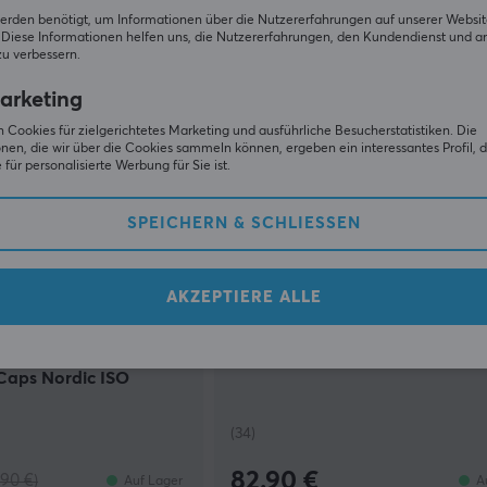
129.90 €
Auf Lager
A
erden benötigt, um Informationen über die Nutzererfahrungen auf unserer Websit
Diese Informationen helfen uns, die Nutzererfahrungen, den Kundendienst und a
zu verbessern.
SPARE
33%
arketing
 Cookies für zielgerichtetes Marketing und ausführliche Besucherstatistiken. Die
nen, die wir über die Cookies sammeln können, ergeben ein interessantes Profil, d
für personalisierte Werbung für Sie ist.
SPEICHERN & SCHLIESSEN
AKZEPTIERE ALLE
KBDfans
 RGB Keycaps - 131
PBTfans WoB Base Icon Set
Caps Nordic ISO
(34)
82.90 €
.90 €)
Auf Lager
A