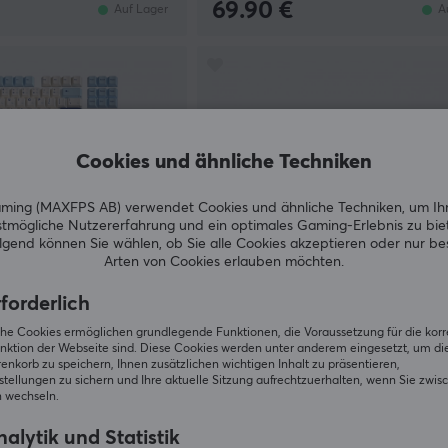
69.90 €
Auf Lager
A
Cookies und ähnliche Techniken
ing (MAXFPS AB) verwendet Cookies und ähnliche Techniken, um Ih
tmögliche Nutzererfahrung und ein optimales Gaming-Erlebnis zu bie
gend können Sie wählen, ob Sie alle Cookies akzeptieren oder nur b
Arten von Cookies erlauben möchten.
forderlich
Keyreative
iche Cookies ermöglichen grundlegende Funktionen, die Voraussetzung für die kor
 International Kit
KAP MV Classic - Light Base kit
nktion der Webseite sind. Diese Cookies werden unter anderem eingesetzt, um die 
nkorb zu speichern, Ihnen zusätzlichen wichtigen Inhalt zu präsentieren,
tellungen zu sichern und Ihre aktuelle Sitzung aufrechtzuerhalten, wenn Sie zwis
 wechseln.
(1)
alytik und Statistik