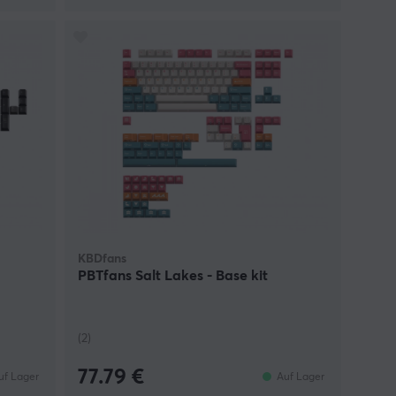
KBDfans
PBTfans Salt Lakes - Base kit
(2)
77.79 €
uf Lager
Auf Lager