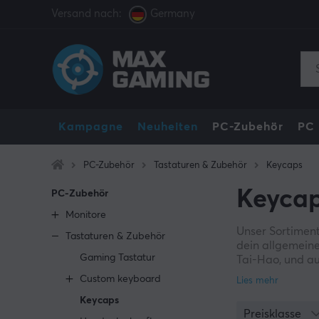
Versand nach:
Germany
Kampagne
Neuheiten
PC-Zubehör
PC
PC-Zubehör
Tastaturen & Zubehör
Keycaps
Keycap
PC-Zubehör
Monitore
Unser Sortiment
Tastaturen & Zubehör
dein allgemein
Gaming Tastatur
Tai-Hao, und au
brauchst nicht s
Custom keyboard
Keycaps
Das Positive be
Preisklasse
guten Überblick