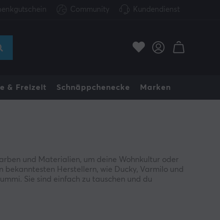
enkgutschein
Community
Kundendienst
e & Freizeit
Schnäppchenecke
Marken
Farben und Materialien, um deine Wohnkultur oder
 bekanntesten Herstellern, wie Ducky, Varmilo und
Gummi. Sie sind einfach zu tauschen und du
n.
ern können. Zum Beispiel können sie dir einen
nes Spiels. Einzelne Tasten zu tauschen spart