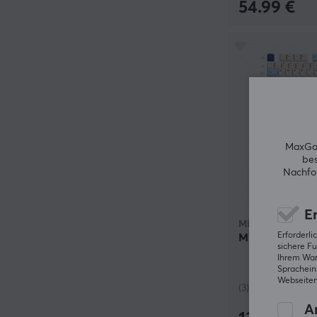
54.99 €
MaxGam
bes
Nachfol
Er
Milkyway
Erforderl
MW Sogurt R2 +
sichere Fu
Ihrem Ware
Spracheins
Webseiten
(3)
An