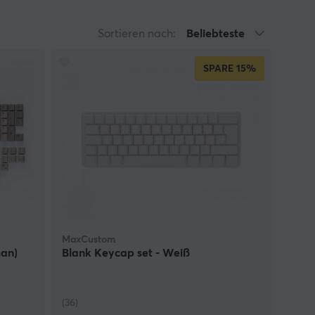
yboard selbst zu ersetzen. Neben den Tasten haben
-Ringe, Schmierstoffe und Aufrüstsätze für
Sortieren nach:
Beliebteste
nische Tastaturen passen und in vielen
SPARE
15%
patibel mit verschiedenen Schaltern, wie Cherry,
as dir vielleicht geläufig ist, aber wir haben auch
rauchst, um die richtigen Tastenkappen für deine
du mit unseren Tastenkappen deine Persönlichkeit
MaxCustom
man)
Blank Keycap set - Weiß
(36)