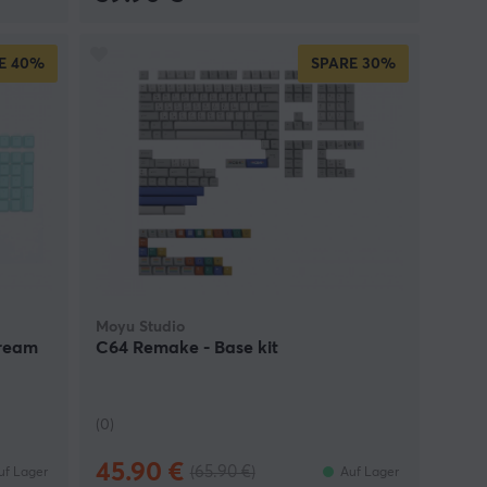
E
40%
SPARE
30%
Moyu Studio
Cream
C64 Remake - Base kit
(0)
45.90 €
(65.90 €)
uf Lager
Auf Lager