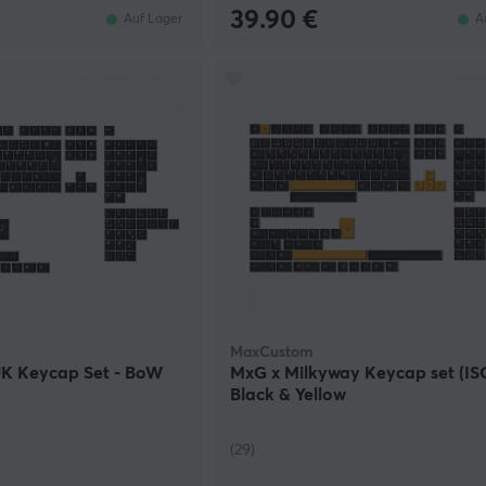
39.90 €
Auf Lager
A
MaxCustom
K Keycap Set - BoW
MxG x Milkyway Keycap set (ISO
Black & Yellow
(29)