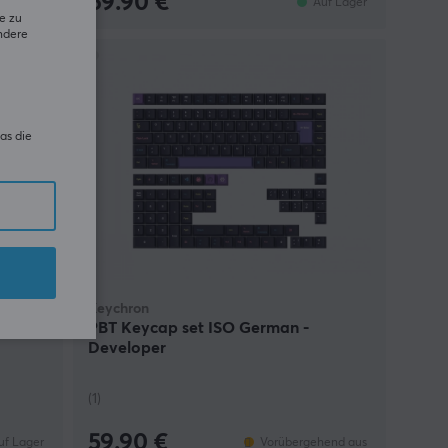
69.90 €
uf Lager
Auf Lager
e zu
ndere
as die
Keychron
PBT Keycap set ISO German -
Developer
(1)
59.90 €
uf Lager
Vorübergehend aus