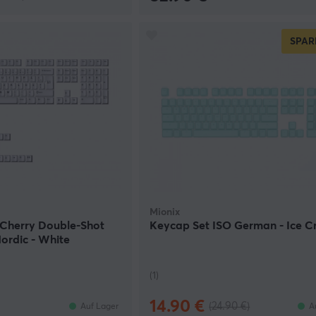
SPAR
Mionix
 Cherry Double-Shot
Keycap Set ISO German - Ice 
ordic - White
(1)
14.90 €
(24.90 €)
Auf Lager
A