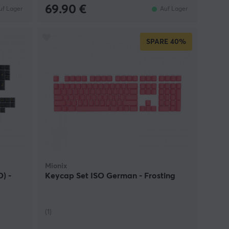
69.90 €
uf Lager
Auf Lager
SPARE
40%
Mionix
) -
Keycap Set ISO German - Frosting
(1)