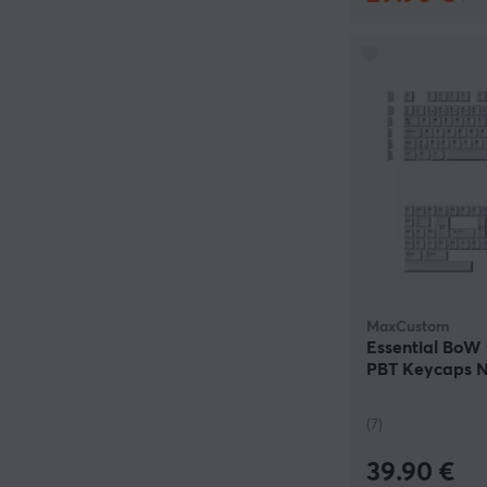
MaxCustom
Essential BoW
PBT Keycaps N
(7)
39.90 €