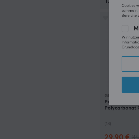
137.90 €
Cookies w
sammeln. 
Bereiche 
M
Wir nutzen
Informatio
Grundlage 
Glorious
Polychroma V2
Polycarbonat 
(18)
29.90 €
(44