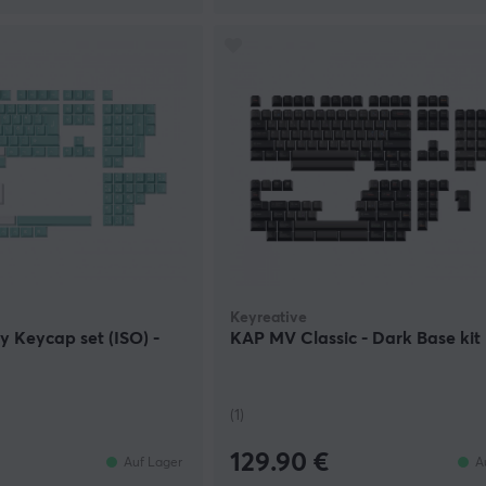
Keyreative
 Keycap set (ISO) -
KAP MV Classic - Dark Base kit
(1)
129.90 €
Auf Lager
A