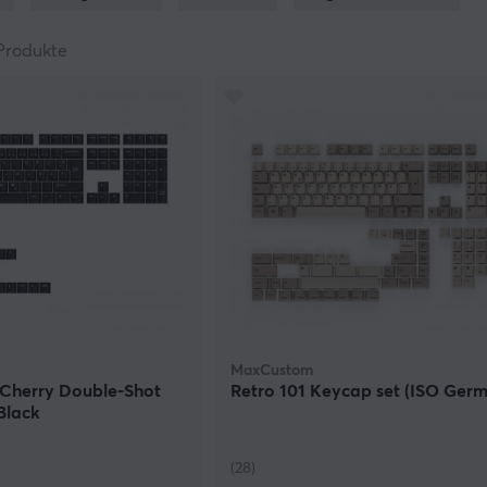
einer Tastatur einen komplett neuen Look gibst, ohne das Ke
an Zubehör, das mit Tastaturen kombiniert werden kann, wie O
Produkte
eyboards.
ing können auch Tastenkappen-Kits empfehlen, die für mecha
esigns und Farben angeboten werden. Sie sind ebenfalls kom
ron. Viele unserer Tastenkappen haben ein nordisches Layout, d
tenkappen-Sets, die zu allen Layouts passen. Wenn du Hilfe b
ählen, sind wir bei MaxGaming ganz Ohr. Wir möchten, dass 
ite ausdrückst.
MaxCustom
 Cherry Double-Shot
Retro 101 Keycap set (ISO Ger
Black
(28)