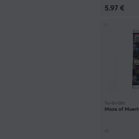
5.97 €
Yu-Gi-Oh!
Maze of Muerto
(1)