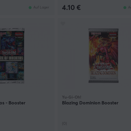
4.10 €
Auf Lager
A
Yu-Gi-Oh!
s - Booster
Blazing Dominion Booster
(0)