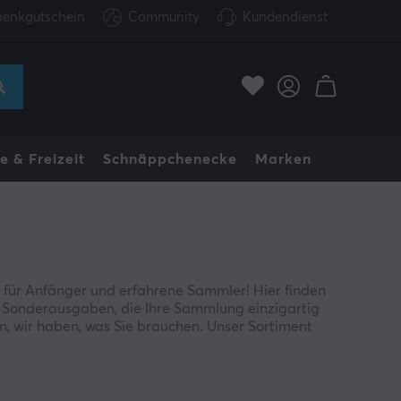
enkgutschein
Community
Kundendienst
e & Freizeit
Schnäppchenecke
Marken
 für Anfänger und erfahrene Sammler! Hier finden
en Sonderausgaben, die Ihre Sammlung einzigartig
n, wir haben, was Sie brauchen. Unser Sortiment
Yu-Gi-Oh!-Sammlung immer vollständig und aktuell