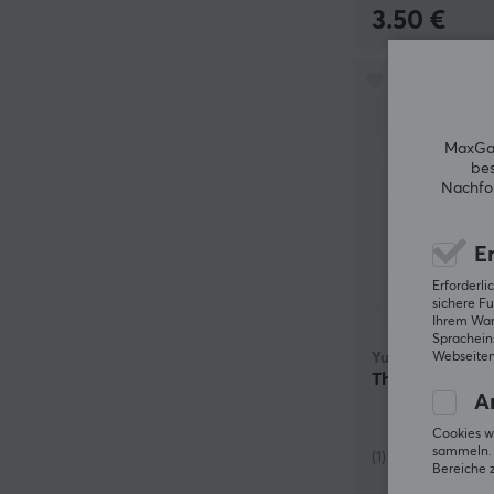
3.50 €
MaxGam
bes
Nachfol
Er
Erforderl
sichere Fu
Ihrem Ware
Spracheins
Webseiten
Yu-Gi-Oh!
The Rivals Boo
An
Cookies w
sammeln. 
(1)
Bereiche 