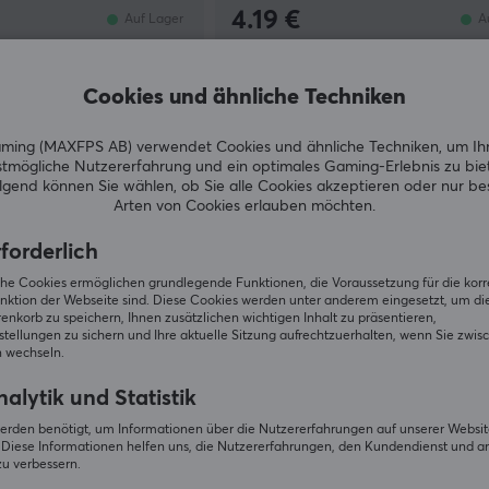
4.19 €
Auf Lager
A
Cookies und ähnliche Techniken
ing (MAXFPS AB) verwendet Cookies und ähnliche Techniken, um Ih
tmögliche Nutzererfahrung und ein optimales Gaming-Erlebnis zu bie
gend können Sie wählen, ob Sie alle Cookies akzeptieren oder nur b
Arten von Cookies erlauben möchten.
forderlich
iche Cookies ermöglichen grundlegende Funktionen, die Voraussetzung für die kor
nktion der Webseite sind. Diese Cookies werden unter anderem eingesetzt, um die 
nkorb zu speichern, Ihnen zusätzlichen wichtigen Inhalt zu präsentieren,
tellungen zu sichern und Ihre aktuelle Sitzung aufrechtzuerhalten, wenn Sie zwis
 wechseln.
ster Box (Japanese)
alytik und Statistik
erden benötigt, um Informationen über die Nutzererfahrungen auf unserer Websit
Diese Informationen helfen uns, die Nutzererfahrungen, den Kundendienst und a
zu verbessern.