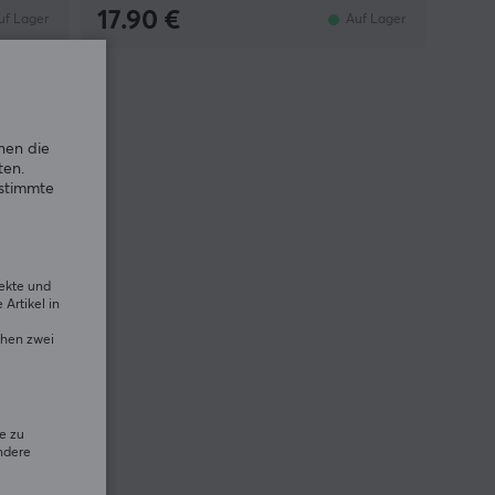
17.90 €
uf Lager
Auf Lager
nen die
ten.
estimmte
rekte und
Artikel in
chen zwei
e zu
ndere