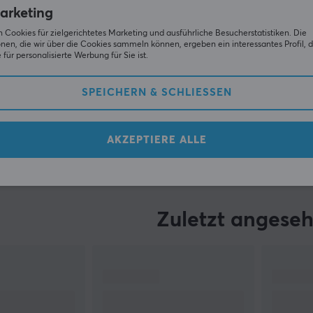
Ausverkauft
arketing
 Cookies für zielgerichtetes Marketing und ausführliche Besucherstatistiken. Die
nen, die wir über die Cookies sammeln können, ergeben ein interessantes Profil, d
für personalisierte Werbung für Sie ist.
Zeigen
1-7
von
7
Produkte
SPEICHERN & SCHLIESSEN
MEHR ANZEIGEN...
AKZEPTIERE ALLE
Zuletzt angese