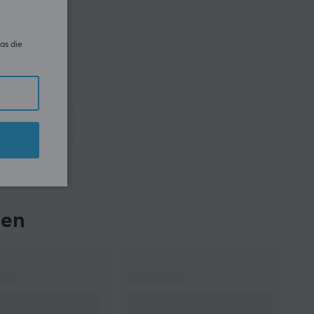
as die
hen