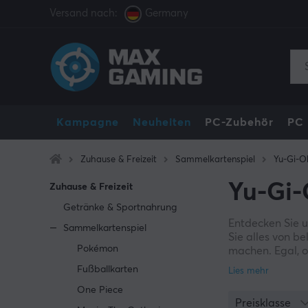
Versand nach:
Germany
Kampagne
Neuheiten
PC-Zubehör
PC
Zuhause & Freizeit
Sammelkartenspiel
Yu-Gi-O
Yu-Gi-
Zuhause & Freizeit
Getränke & Sportnahrung
Entdecken Sie u
Sammelkartenspiel
Sie alles von b
Pokémon
machen. Egal, o
wird kontinuier
Fußballkarten
bleibt.
One Piece
Preisklasse