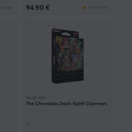
94.90 €
uf Lager
Kommt bald
Yu-Gi-Oh!
The Chronicles Deck: Spirit Charmers
(0)