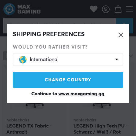
Gaming-Stühle
noblechairs
Legend Series
Legend Series
SHIPPING PREFERENCES
Filter zeigen
WOULD YOU RATHER VISIT?
3
Produkte
Beliebteste
International
CHANGE COUNTRY
Continue to
www.maxgaming.gg
noblechairs
noblechairs
LEGEND TX Fabric -
LEGEND High-Tech PU -
Anthrazit
Schwarz / Weiß / Rot