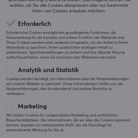
wählen, ob Sie alle Cookies akzeptieren oder nur bestimmte
Arten von Cookies erlauben möchten.
Erforderlich
Erforderliche Cookies ermöglichen grundlegende Funktionen, die
Voraussetzung für die korrekte und sichere Funktion der Webseite sind.
Diese Cookies werden unter anderem eingesetzt, um die Artikel in Ihrem
Warenkorb zu speichern, Ihnen zusätzlichen wichtigen Inhalt zu
präsentieren, Spracheinstellungen zu sichern und Ihre aktuelle Sitzung
aufrechtzuerhalten, wenn Sie zwischen zwei Webseiten wechseln.
Newsletter für Gamer
Analytik und Statistik
Cookies werden benötigt, um Informationen über die Nutzererfahrungen
Mehr als 400.000 Spieler abonnieren heute unseren
auf unserer Website zu sammeln. Diese Informationen helfen uns, die
Nutzererfahrungen, den Kundendienst und andere Bereiche zu
Newsletter. Erhalte exklusive Nachrichten,
verbessern.
großartige Angebote und noch mehr!
Marketing
Wir nutzen Cookies für zielgerichtetes Marketing und ausführliche
ABONNIEREN
Besucherstatistiken. Die Informationen, die wir über die Cookies sammeln
können, ergeben ein interessantes Profil, das die Grundlage für
personalisierte Werbung für Sie ist.