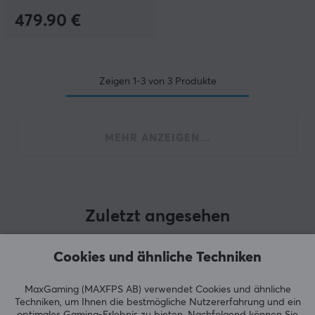
479.90 €
Zeigen
1-3
von
3
Produkte
MEHR ANZEIGEN...
Zuletzt angesehen
Cookies und ähnliche Techniken
MaxGaming (MAXFPS AB) verwendet Cookies und ähnliche
Techniken, um Ihnen die bestmögliche Nutzererfahrung und ein
optimales Gaming-Erlebnis zu bieten.
Nachfolgend können Sie