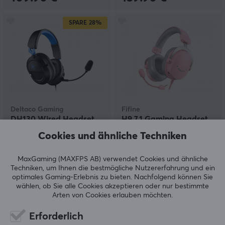
SPARE
28%
Deltaco Gaming
Fifine
DH130 Wired Headset
H9 7.1 Gaming Headset
für PS5/PS4
RGB - Rosa
Cookies und ähnliche Techniken
MaxGaming (MAXFPS AB) verwendet Cookies und ähnliche
(0)
(11)
Techniken, um Ihnen die bestmögliche Nutzererfahrung und ein
optimales Gaming-Erlebnis zu bieten.
Nachfolgend können Sie
12.90 €
39.90 €
wählen, ob Sie alle Cookies akzeptieren oder nur bestimmte
(17.90 €)
Arten von Cookies erlauben möchten.
Erforderlich