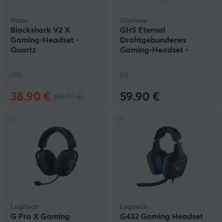
Razer
Glorious
Blackshark V2 X
GHS Eternal
Gaming-Headset -
Drahtgebundenes
Quartz
Gaming-Headset -
Schwarz
(39)
(0)
38.90 €
59.90 €
(69.90 €)
Logitech
Logitech
G Pro X Gaming
G432 Gaming Headset