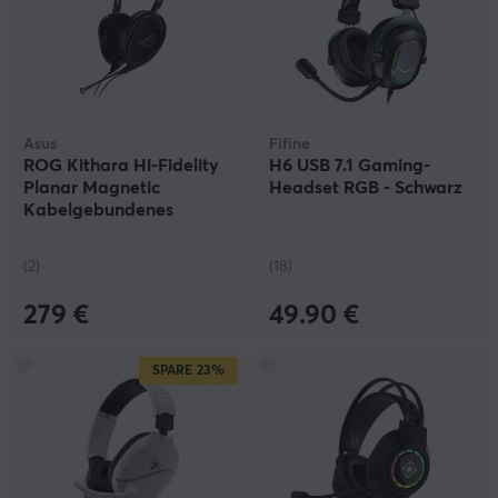
Asus
Fifine
ROG Kithara Hi-Fidelity
H6 USB 7.1 Gaming-
Planar Magnetic
Headset RGB - Schwarz
Kabelgebundenes
Gaming-Headset
(2)
(18)
279 €
49.90 €
SPARE
23%