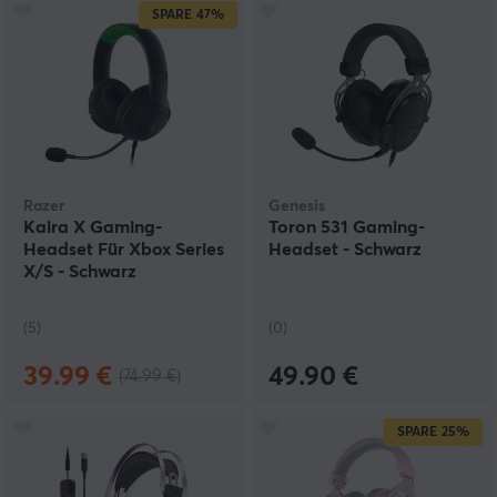
SPARE
47%
Razer
Genesis
Kaira X Gaming-
Toron 531 Gaming-
Headset Für Xbox Series
Headset - Schwarz
X/S - Schwarz
(5)
(0)
39.99 €
49.90 €
(74.99 €)
SPARE
25%