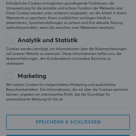
Erforderliche Cookies ermöglichen grundlegende Funktionen, die
Voraussetzung für die korrekte und sichere Funktion der Webseite sind.
Diese Cookies werden unter anderem eingesetzt, um die Artikel in Ihrem
Warenkorb zu speichern, Ihnen zusätzlichen wichtigen Inhalt zu
präsentieren, Spracheinstellungen zu sichern und Ihre aktuelle Sitzung
aufrechtzuerhalten, wenn Sie zwischen zwei Webseiten wechseln.
Analytik und Statistik
Logitech
Razer
Cookies werden benötigt, um Informationen über die Nutzererfahrungen
G335 Gaming-Headset -
Kraken V3 X USB
auf unserer Website zu sammeln. Diese Informationen helfen uns, die
Weiß
Gaming-Headset -
Nutzererfahrungen, den Kundendienst und andere Bereiche zu
Schwarz
verbessern.
Marketing
(1)
(5)
Wir nutzen Cookies für zielgerichtetes Marketing und ausführliche
51.79 €
49.90 €
Besucherstatistiken. Die Informationen, die wir über die Cookies sammeln
können, ergeben ein interessantes Profil, das die Grundlage für
personalisierte Werbung für Sie ist.
SPEICHERN & SCHLIESSEN