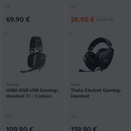
(1)
(9)
69.90 €
26.90 €
(34.90 €)
Corsair
Asus
HS80 RGB USB Gaming-
Theta Electret Gaming-
Headset 7.1 - Carbon
Headset
(0)
(0)
109.90 €
159.90 €