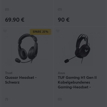
Hatsune Miku Edition
(0)
(0)
69.90 €
90 €
SPARE
25%
Trust
Asus
Quasar Headset -
TUF Gaming H1 Gen II
Schwarz
Kabelgebundenes
Gaming‑Headset -
Schwarz
(1)
(0)