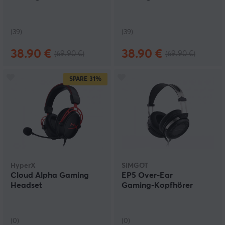
(39)
(39)
38.90 €
38.90 €
(69.90 €)
(69.90 €)
SPARE
31%
HyperX
SIMGOT
Cloud Alpha Gaming
EP5 Over-Ear
Headset
Gaming‑Kopfhörer
(0)
(0)