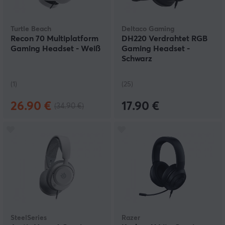
Turtle Beach
Deltaco Gaming
Recon 70 Multiplatform
DH220 Verdrahtet RGB
Gaming Headset - Weiß
Gaming Headset -
Schwarz
(1)
(25)
26.90 €
17.90 €
(34.90 €)
SteelSeries
Razer