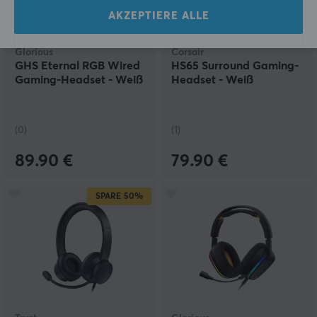
AKZEPTIERE ALLE
Glorious
Corsair
GHS Eternal RGB Wired
HS65 Surround Gaming-
Gaming-Headset - Weiß
Headset - Weiß
(0)
(1)
89.90 €
79.90 €
SPARE
50%