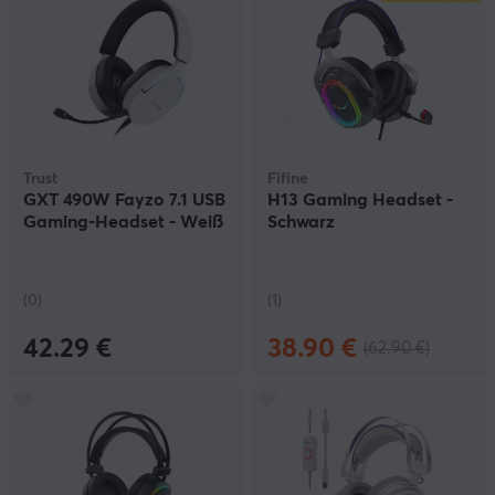
Trust
Fifine
GXT 490W Fayzo 7.1 USB
H13 Gaming Headset -
Gaming-Headset - Weiß
Schwarz
(0)
(1)
42.29 €
38.90 €
(62.90 €)