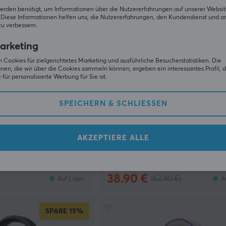
erden benötigt, um Informationen über die Nutzererfahrungen auf unserer Websit
Diese Informationen helfen uns, die Nutzererfahrungen, den Kundendienst und a
zu verbessern.
arketing
 Cookies für zielgerichtetes Marketing und ausführliche Besucherstatistiken. Die
nen, die wir über die Cookies sammeln können, ergeben ein interessantes Profil, d
für personalisierte Werbung für Sie ist.
SPEICHERN & SCHLIESSEN
Fifine
ltes Gaming Headset
H13 Gaming Headset - Rosa
orm - Lilac Mist
AKZEPTIERE ALLE
(1)
38.90 €
(62.90 €)
Auf Lager
A
SPARE
15%