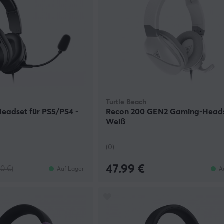
Turtle Beach
eadset für PS5/PS4 -
Recon 200 GEN2 Gaming-Heads
Weiß
(0)
47.99 €
90 €)
Auf Lager
A