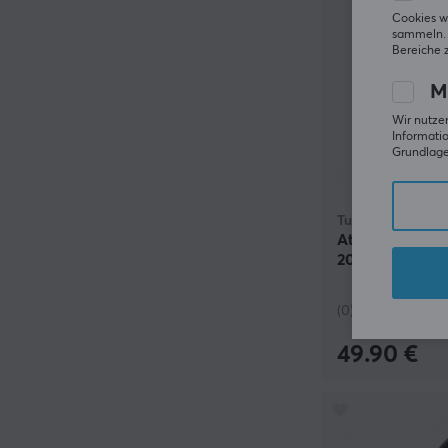
Cookies w
sammeln. 
Bereiche 
M
Wir nutzen
Informatio
Grundlage 
Turtle Beach
Atlas Verkabe
200 Multi-Platf
(0)
49.90 €