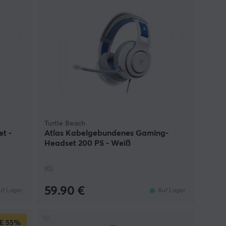
Turtle Beach
t -
Atlas Kabelgebundenes Gaming-
Headset 200 PS - Weiß
(0)
59.90 €
uf Lager
Auf Lager
E
55%