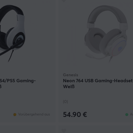
Genesis
PS4/PS5 Gaming-
Neon 764 USB Gaming-Headset
ß
Weiß
(0)
54.90 €
Vorübergehend aus
A