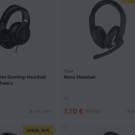
Trust
ltes Gaming-Headset
Reno Headset
chwarz
(0)
7.70 €
(17.19 €)
Auf Lager
A
SPARE
38%