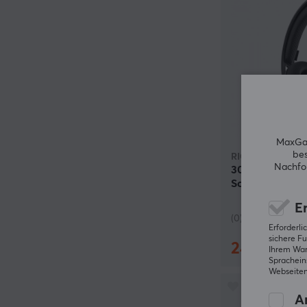
MaxGam
bes
RIG Gaming
Nachfol
300 PRO HN G
Schwarz
Er
(0)
Erforderl
sichere Fu
24.90 €
(39
Ihrem Ware
Spracheins
Webseiten
An