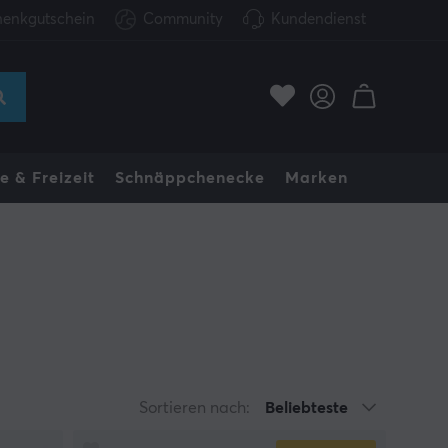
enkgutschein
Community
Kundendienst
e & Freizeit
Schnäppchenecke
Marken
Sortieren nach:
Beliebteste