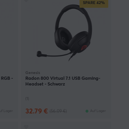
SPARE
42%
Genesis
 RGB -
Radon 800 Virtual 7.1 USB Gaming-
Headset - Schwarz
(1)
32.79 €
(56.09 €)
uf Lager
Auf Lager