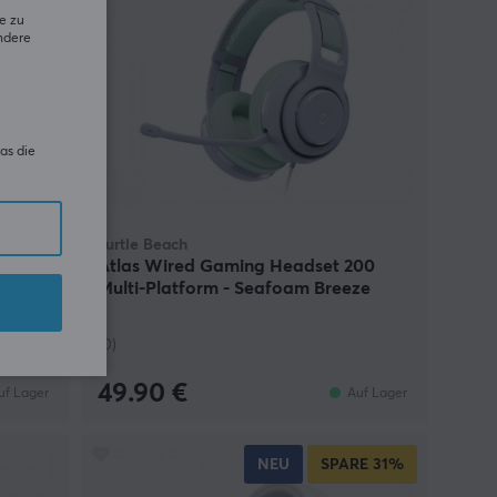
e zu
ndere
as die
Turtle Beach
Atlas Wired Gaming Headset 200
Multi-Platform - Seafoam Breeze
(0)
49.90 €
uf Lager
Auf Lager
NEU
SPARE
31%