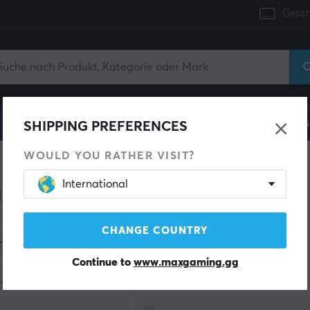
Gesch
Konsole
Gaming-Stühle
Handyzubehör
Zuhaus
SHIPPING PREFERENCES
WOULD YOU RATHER VISIT?
Kabelgebunden
International
gebunden
CHANGE COUNTRY
Kategorie
Farbe
Lagerbestand
Continue to
www.maxgaming.gg
rodukte