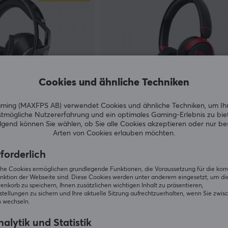
Cookies und ähnliche Techniken
ing (MAXFPS AB) verwendet Cookies und ähnliche Techniken, um Ih
tmögliche Nutzererfahrung und ein optimales Gaming-Erlebnis zu bie
HyperX
gend können Sie wählen, ob Sie alle Cookies akzeptieren oder nur b
aming-Headset -
Cloud Mini Kabelgebundenes 
Arten von Cookies erlauben möchten.
Headset - Schwarz
forderlich
(0)
iche Cookies ermöglichen grundlegende Funktionen, die Voraussetzung für die kor
nktion der Webseite sind. Diese Cookies werden unter anderem eingesetzt, um die 
26.90 €
.90 €)
Auf Lager
Vorübergeh
nkorb zu speichern, Ihnen zusätzlichen wichtigen Inhalt zu präsentieren,
tellungen zu sichern und Ihre aktuelle Sitzung aufrechtzuerhalten, wenn Sie zwis
 wechseln.
SPAR
alytik und Statistik