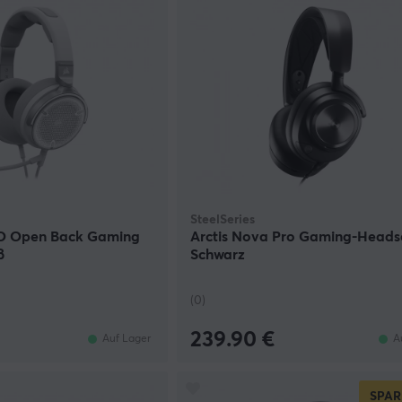
SteelSeries
 Open Back Gaming
Arctis Nova Pro Gaming-Headse
ß
Schwarz
(0)
239.90 €
Auf Lager
A
SPAR