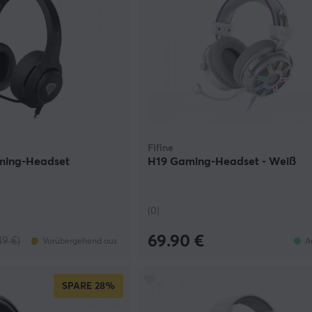
Fifine
ming-Headset
H19 Gaming-Headset - Weiß
(0)
69.90 €
19 €)
Vorübergehend aus
A
SPARE
28%