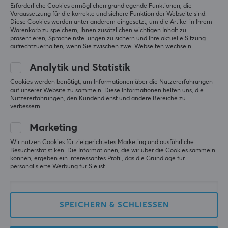
Erforderliche Cookies ermöglichen grundlegende Funktionen, die
Voraussetzung für die korrekte und sichere Funktion der Webseite sind.
Diese Cookies werden unter anderem eingesetzt, um die Artikel in Ihrem
Warenkorb zu speichern, Ihnen zusätzlichen wichtigen Inhalt zu
präsentieren, Spracheinstellungen zu sichern und Ihre aktuelle Sitzung
aufrechtzuerhalten, wenn Sie zwischen zwei Webseiten wechseln.
Analytik und Statistik
Hagibis
Hagibis
Cookies werden benötigt, um Informationen über die Nutzererfahrungen
USB-C 40G/8K 240W
USB-C 4.0 LED-Anzeige
auf unserer Website zu sammeln. Diese Informationen helfen uns, die
Schnellladekabel - 2 m
8K 240W Kabel – 1M –
Nutzererfahrungen, den Kundendienst und andere Bereiche zu
Schwarz
verbessern.
Marketing
(0)
(0)
Wir nutzen Cookies für zielgerichtetes Marketing und ausführliche
18.90 €
22.90 €
Besucherstatistiken. Die Informationen, die wir über die Cookies sammeln
können, ergeben ein interessantes Profil, das die Grundlage für
personalisierte Werbung für Sie ist.
SPEICHERN & SCHLIESSEN