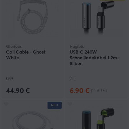
Glorious
Hagibis
Coil Cable - Ghost
USB-C 240W
White
Schnellladekabel 1.2m -
Silber
(20)
(0)
44.90 €
6.90 €
(11.90 €)
NEU