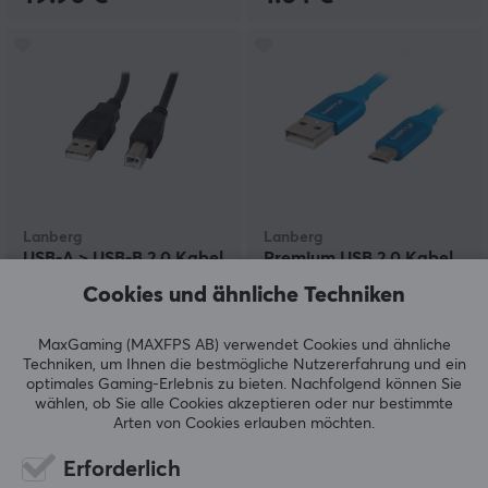
Lanberg
Lanberg
USB-A > USB-B 2.0 Kabel
Premium USB 2.0 Kabel
(1 Meter)
MICRO-B > USB 1 Meter
Cookies und ähnliche Techniken
QC 3.0 Blau
MaxGaming (MAXFPS AB) verwendet Cookies und ähnliche
(0)
(0)
Techniken, um Ihnen die bestmögliche Nutzererfahrung und ein
optimales Gaming-Erlebnis zu bieten.
Nachfolgend können Sie
5.11 €
2.51 €
wählen, ob Sie alle Cookies akzeptieren oder nur bestimmte
Arten von Cookies erlauben möchten.
Erforderlich