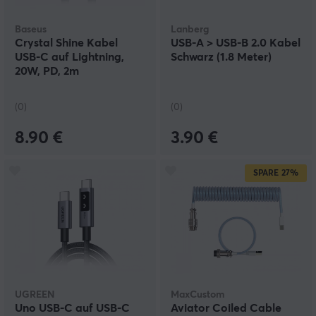
Baseus
Lanberg
Crystal Shine Kabel
USB-A > USB-B 2.0 Kabel
USB-C auf Lightning,
Schwarz (1.8 Meter)
20W, PD, 2m
(0)
(0)
8.90 €
3.90 €
SPARE
27%
UGREEN
MaxCustom
Uno USB-C auf USB-C
Aviator Coiled Cable