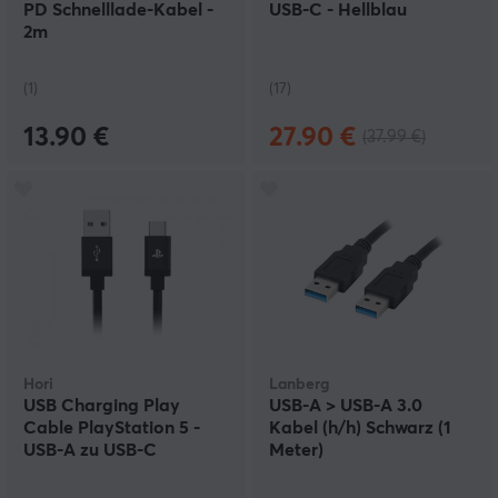
PD Schnelllade-Kabel -
USB-C - Hellblau
2m
(1)
(17)
13.90 €
27.90 €
(37.99 €)
Hori
Lanberg
USB Charging Play
USB-A > USB-A 3.0
Cable PlayStation 5 -
Kabel (h/h) Schwarz (1
USB-A zu USB-C
Meter)
Ladekabel DualSense -
3m