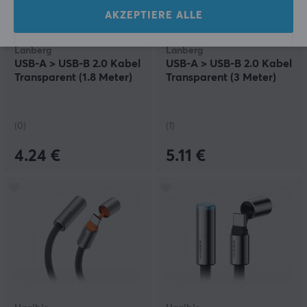
AKZEPTIERE ALLE
Lanberg
Lanberg
USB-A > USB-B 2.0 Kabel
USB-A > USB-B 2.0 Kabel
Transparent (1.8 Meter)
Transparent (3 Meter)
(0)
(1)
4.24 €
5.11 €