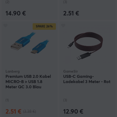
(2)
(3)
14.90 €
2.51 €
SPARE
26%
Lanberg
GameSir
Premium USB 2.0 Kabel
USB-C Gaming-
MICRO-B > USB 1.8
Ladekabel 3 Meter - Rot
Meter QC 3.0 Blau
(1)
(3)
2.51 €
12.90 €
(3.38 €)