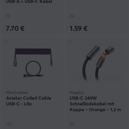
USB-A > USB-C Kabel
(1)
(5)
7.70 €
1.59 €
MaxCustom
Hagibis
Aviator Coiled Cable
USB-C 240W
USB-C - Lila
Schnellladekabel mit
Kappe – Orange – 1,2 m
(17)
(0)