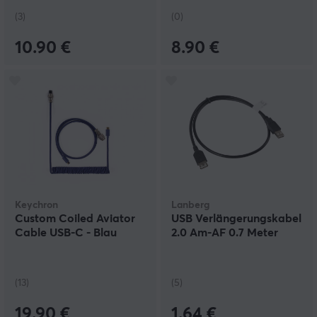
(3)
(0)
10.90 €
8.90 €
Keychron
Lanberg
Custom Coiled Aviator
USB Verlängerungskabel
Cable USB-C - Blau
2.0 Am-AF 0.7 Meter
(13)
(5)
19.90 €
1.64 €