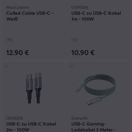
sind. Wir haben auch lange USB-Kabel speziell für PS4-
MaxCustom
UGREEN
Controller, damit du nie Gefahr läufst, etwas zu
Coiled Cable USB-C -
USB-C zu USB-C Kabel
verpassen. Bei uns findest du auch USB-C mit
Weiß
1m - 100W
Thunderbolt-3-Unterstützung. Thunderbolt 3 über USB-
C ist eine interessante Entwicklung, da es eine höhere
Leistung und mehr Videobandbreite als alle anderen
bestehenden Standards bieten kann. Bei MaxGaming
(19)
(10)
gibt es USB-Kabel und USB-Hubs in vielen
verschiedenen Farben und Preiskategorien.
12.90 €
10.90 €
UGREEN
GameSir
USB-C zu USB-C Kabel
USB-C Gaming-
2m - 100W
Ladekabel 3 Meter -