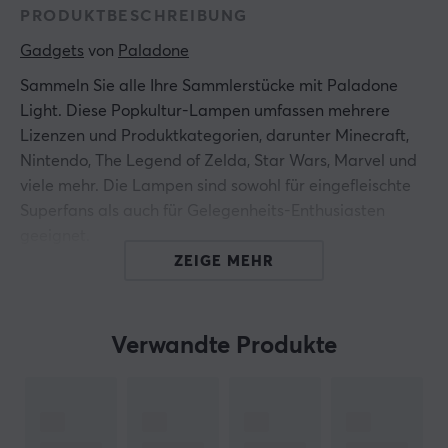
PRODUKTBESCHREIBUNG
Gadgets
 von 
Paladone
Sammeln Sie alle Ihre Sammlerstücke mit Paladone
Light. Diese Popkultur-Lampen umfassen mehrere
Lizenzen und Produktkategorien, darunter Minecraft,
Nintendo, The Legend of Zelda, Star Wars, Marvel und
viele mehr. Die Lampen sind sowohl für eingefleischte
Superfans als auch für Gelegenheits-Enthusiasten
geeignet.
ZEIGE MEHR
Das auffällige Design besteht aus hochwertigem
Formkunststoff, ist 16 cm hoch und verfügt über stilvolle
Details, die der Lampe Leben einhauchen. Die
Verwandte Produkte
Minecraft Pig-Lampe ist offiziell lizenziert und eine
tolle Ergänzung für das Regal oder den Schreibtisch
jedes Fans oder Spiele-Enthusiasten.