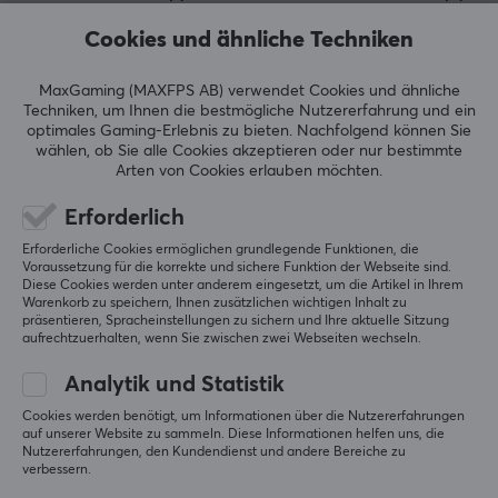
Cookies und ähnliche Techniken
MaxGaming (MAXFPS AB) verwendet Cookies und ähnliche
5
0%
2.0
Techniken, um Ihnen die bestmögliche Nutzererfahrung und ein
4
0%
optimales Gaming-Erlebnis zu bieten.
Nachfolgend können Sie
3
0%
wählen, ob Sie alle Cookies akzeptieren oder nur bestimmte
2
100%
Basierend auf 1 Bewertung
Arten von Cookies erlauben möchten.
1
0%
Erforderlich
GEBE EINE BEWERTUNG AB
Erforderliche Cookies ermöglichen grundlegende Funktionen, die
Voraussetzung für die korrekte und sichere Funktion der Webseite sind.
Diese Cookies werden unter anderem eingesetzt, um die Artikel in Ihrem
Warenkorb zu speichern, Ihnen zusätzlichen wichtigen Inhalt zu
Relevanz
präsentieren, Spracheinstellungen zu sichern und Ihre aktuelle Sitzung
aufrechtzuerhalten, wenn Sie zwischen zwei Webseiten wechseln.
Alle Bewertungen
Analytik und Statistik
Sally P
Verifizierter Käufer
Cookies werden benötigt, um Informationen über die Nutzererfahrungen
Exotic Scout
Level 5
auf unserer Website zu sammeln. Diese Informationen helfen uns, die
Nutzererfahrungen, den Kundendienst und andere Bereiche zu
Paladone Minecraft Pig Leuchte
verbessern.
vor 7 Monaten