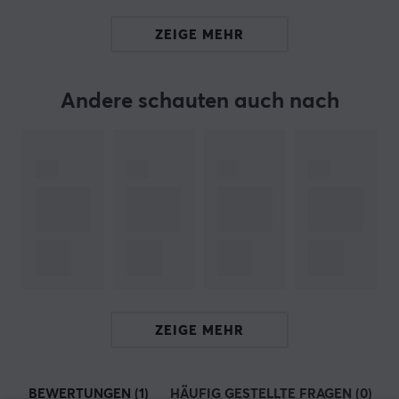
Unsere Artikel-Nr. 34936
ZEIGE MEHR
Hersteller-Nr. PP9466MCF
MARKE
Andere schauten auch nach
TECHNISCHE DATEN
EIGENSCHAFTEN
Farbe
Rosa
GARANTIE
Herstellergarantie
1 jahr garantie
ZEIGE MEHR
BEWERTUNGEN (1)
HÄUFIG GESTELLTE FRAGEN (0)