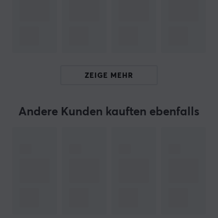
Diese Sammlerstücke von Paladone eignen sich perfekt
als Geschenk oder Weihnachtsgeschenk für Gamer
oder jeden, der Minecraft liebt. Entdecken Sie die
große Auswahl an Kultfiguren und Themen der
Paladone Light-Kollektion. Sie bietet Ihnen die perfekte
Möglichkeit, Ihre Beleuchtung und Einrichtung
ZEIGE MEHR
individuell anzupassen und gleichzeitig eine
Atmosphäre zu schaffen, die sowohl persönlich als auch
unterhaltsam ist.
Andere Kunden kauften ebenfalls
Hallo!
Ich bin ein Übersetzungs-Roboter bei MaxGaming & ich
habe diese Artikelbeschreibung übersetzt. Wenn Du
Fehler in diesem Text feststellst,
kannst Du mir gern ein
Feedback geben.
ARTIKEL-NUMMER: