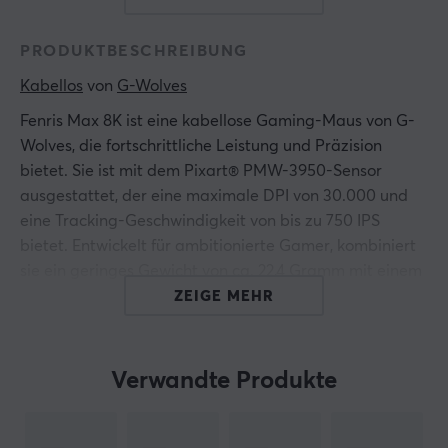
PRODUKTBESCHREIBUNG
Kabellos
 von 
G-Wolves
Fenris Max 8K ist eine kabellose Gaming-Maus von G-
Wolves, die fortschrittliche Leistung und Präzision
bietet. Sie ist mit dem Pixart® PMW-3950-Sensor
ausgestattet, der eine maximale DPI von 30.000 und
eine Tracking-Geschwindigkeit von bis zu 750 IPS
bietet. Entwickelt für ambitionierte Gamer, kombiniert
sie ein geringes Gewicht von ca. 22,4 Gramm mit einem
ergonomischen Formfaktor.
ZEIGE MEHR
Die Materialien und die Verarbeitungsqualität der
Maus wurden sorgfältig ausgewählt, um sowohl die
Verwandte Produkte
Haltbarkeit als auch das Benutzererlebnis zu
optimieren. Sie verfügt über fünf Tasten, deren Schalter
eine Lebensdauer von bis zu 80 Millionen Klicks haben.