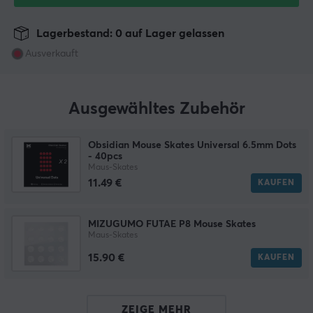
Lagerbestand: 0 auf Lager gelassen
Ausverkauft
Ausgewähltes Zubehör
Obsidian Mouse Skates Universal 6.5mm Dots
- 40pcs
Maus-Skates
11.49 €
KAUFEN
MIZUGUMO FUTAE P8 Mouse Skates
Maus-Skates
15.90 €
KAUFEN
ZEIGE MEHR