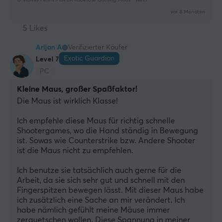
G-Wolves Fenris Max 8K Kabellose Gaming-Maus - Weiß
vor 8 Monaten
5 Likes
Arijan A
Verifizierter Käufer
Exotic Guardian
Level 7
PC
Kleine Maus, großer Spaßfaktor!
Die Maus ist wirklich Klasse! 
Ich empfehle diese Maus für richtig schnelle 
Shootergames, wo die Hand ständig in Bewegung 
ist. Sowas wie Counterstrike bzw. Andere Shooter 
ist die Maus nicht zu empfehlen. 
Ich benutze sie tatsächlich auch gerne für die 
Arbeit, da sie sich sehr gut und schnell mit den 
Fingerspitzen bewegen lässt. Mit dieser Maus habe 
ich zusätzlich eine Sache an mir verändert. Ich 
habe nämlich gefühlt meine Mäuse immer 
zerquetschen wollen. Diese Spannung in meiner 