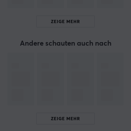
Hallo!
Ich bin ein Übersetzungs-Roboter bei MaxGaming & ich
ZEIGE MEHR
habe diese Artikelbeschreibung übersetzt. Wenn Du
Fehler in diesem Text feststellst,
kannst Du mir gern ein
Feedback geben.
Andere schauten auch nach
ARTIKEL-NUMMER:
Unsere Artikel-Nr. 35656
Hersteller-Nr. 037-03-Violet
MARKE
G-Wolves
, mehr als nur eine Maus – Sie sind einer der
jüngeren Hersteller im Gaming-Bereich, aber ihr
ZEIGE MEHR
innovatives Denken und ihre schnelle
Produktentwicklung, die das Gaming voranbringt,