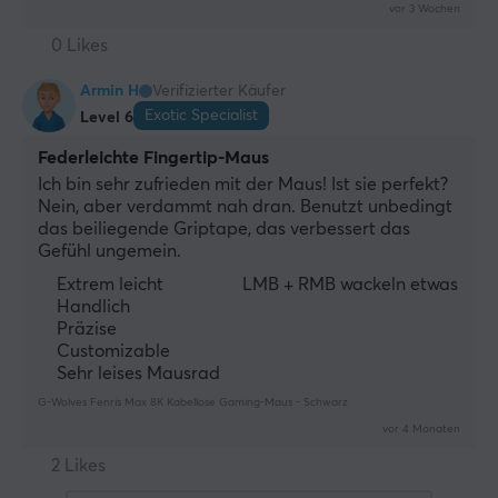
vor 3 Wochen
0 Likes
Armin H
Verifizierter Käufer
Exotic Specialist
Level 6
Federleichte Fingertip-Maus
Ich bin sehr zufrieden mit der Maus! Ist sie perfekt? 
Nein, aber verdammt nah dran. Benutzt unbedingt 
das beiliegende Griptape, das verbessert das 
Gefühl ungemein.
Extrem leicht
LMB + RMB wackeln etwas
Handlich
Präzise
Customizable
Sehr leises Mausrad
G-Wolves Fenris Max 8K Kabellose Gaming-Maus - Schwarz
vor 4 Monaten
2 Likes