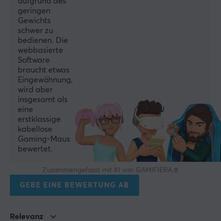
aufgrund des
1 jahr garantie
geringen
Gewichts
schwer zu
GRÖSSE UND GEWICHT
bedienen. Die
webbasierte
Kabellänge
Software
1.6 meter
braucht etwas
Eingewöhnung,
Breite
wird aber
61 mm
insgesamt als
eine
Höhe
erstklassige
31 mm
kabellose
Gaming-Maus
Tiefe
bewertet.
75 mm
Zusammengefasst mit KI von GAMIFIERA.®
Gewicht
GEBE EINE BEWERTUNG AB
22.4 g
Relevanz