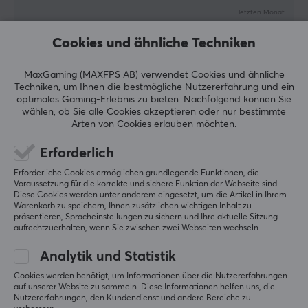
letzten Monat
1 liken
Cookies und ähnliche Techniken
Melvin S
Verifizierter Käufer
MaxGaming (MAXFPS AB) verwendet Cookies und ähnliche
Bossy Scout
Level 5
Techniken, um Ihnen die bestmögliche Nutzererfahrung und ein
optimales Gaming-Erlebnis zu bieten.
Nachfolgend können Sie
Super Maus mit viel Zubehör
wählen, ob Sie alle Cookies akzeptieren oder nur bestimmte
Absolut irrsinnig leichte Maus. Fühlt sich an wie 
Arten von Cookies erlauben möchten.
nichts und kommt mit PTFE füsschen zum 
auswechseln sowie grip tape ohne ende- 
Erforderlich
verarbeitet ist sie besser als jede G Pro X 
Erforderliche Cookies ermöglichen grundlegende Funktionen, die
Superlight von Logitech jemals was will man mehr?
Voraussetzung für die korrekte und sichere Funktion der Webseite sind.
Fenrir max 8k + glaspad = mindcontrol.
Diese Cookies werden unter anderem eingesetzt, um die Artikel in Ihrem
Warenkorb zu speichern, Ihnen zusätzlichen wichtigen Inhalt zu
Super leicht
präsentieren, Spracheinstellungen zu sichern und Ihre aktuelle Sitzung
Viel Zubehör (Travel case, grip tape, feet, 2x
aufrechtzuerhalten, wenn Sie zwischen zwei Webseiten wechseln.
kabel)
Side buttons
Analytik und Statistik
Browser based configuration/kein bloat
Cookies werden benötigt, um Informationen über die Nutzererfahrungen
Unterseite offen
auf unserer Website zu sammeln. Diese Informationen helfen uns, die
Super leicht
Nutzererfahrungen, den Kundendienst und andere Bereiche zu