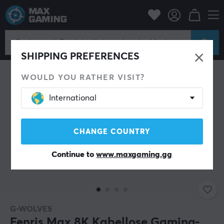
PC-Zubehör
Mäuse & Zubehör
Gaming-Maus
Kabellos
SHIPPING PREFERENCES
WOULD YOU RATHER VISIT?
International
CHANGE COUNTRY
Continue to
www.maxgaming.gg
G-WOLVES
Fenris Max 8K Kabellose Gaming-