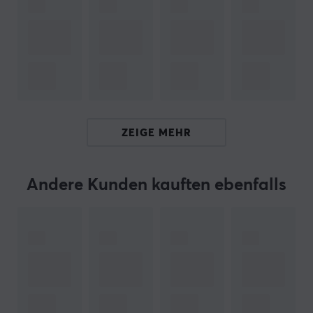
Die DPI-Anzeige kann über die PCB-LED oder per
Software eingestellt werden, und der Benutzer kann die
DPI-Einstellungen in den Bereichen 400, 800, 1600 und
3200 anpassen. Die 0,70 mm dicken PTFE-Füße sorgen
für ein gutes Gleiten auf der Oberfläche. Die
Abfragerate liegt bei etwa 8000 Hz, was eine schnelle
Signalübertragung an den Computer gewährleistet.
ZEIGE MEHR
Zusammenfassung
Max. DPI: 30.000
Andere Kunden kauften ebenfalls
Gewicht: ~22,4 Gramm
Wird von Spielern verwendet, die hohe Präzision
suchen
Optimal für schnelles und genaues Tracking
5 Tasten mit einer Lebensdauer von 80 Millionen
Klicks