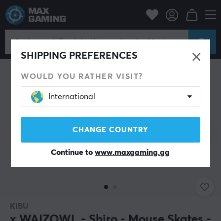
PC-Zubehör
Mäuse & Zubehör
Maus-Skates
SHIPPING PREFERENCES
WOULD YOU RATHER VISIT?
International
CHANGE COUNTRY
Continue to
www.maxgaming.gg
KIBU
x WAIZOWL - Shiro - Mouse Skates -