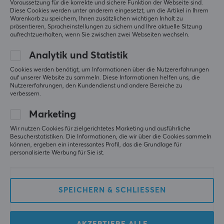
Voraussetzung für die korrekte und sichere Funktion der Webseite sind.
Diese Cookies werden unter anderem eingesetzt, um die Artikel in Ihrem
Original anzeigen
Warenkorb zu speichern, Ihnen zusätzlichen wichtigen Inhalt zu
KIBU x WAIZOWL - Shiro - Mouse Skates - Dots (160pcs)
präsentieren, Spracheinstellungen zu sichern und Ihre aktuelle Sitzung
aufrechtzuerhalten, wenn Sie zwischen zwei Webseiten wechseln.
vor 3 Monaten
3 Likes
Analytik und Statistik
Cookies werden benötigt, um Informationen über die Nutzererfahrungen
Pedro T
Verifizierter Käufer
auf unserer Website zu sammeln. Diese Informationen helfen uns, die
Bossy Rookie
Level 2
Nutzererfahrungen, den Kundendienst und andere Bereiche zu
verbessern.
Direkter Vergleich zu Jade Dots
Marketing
x WAIZOWL - Shiro
Gleitfähigkeit: 4 / 5
Wir nutzen Cookies für zielgerichtetes Marketing und ausführliche
Speed: 4 / 5
Besucherstatistiken. Die Informationen, die wir über die Cookies sammeln
Preis: 5 / 5
können, ergeben ein interessantes Profil, das die Grundlage für
personalisierte Werbung für Sie ist.
X-raypad Jade
Gleitfähigkeit: 5 / 5
Speed: 5 / 5
SPEICHERN & SCHLIESSEN
Preis: 3 / 5
Beide zur gleichen Zeit gekauft