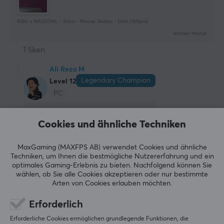
KIBU x WAIZOWL - Shiro - Mouse Skates - Dots (160pcs)
letzten Monat
1 liken
Ali Reza M
Legendary Champion
Level 12
PC
danke für die Erwähnung
Cookies und ähnliche Techniken
Original anzeigen
letzte Woche
MaxGaming (MAXFPS AB) verwendet Cookies und ähnliche
Techniken, um Ihnen die bestmögliche Nutzererfahrung und ein
0 Likes
optimales Gaming-Erlebnis zu bieten.
Nachfolgend können Sie
wählen, ob Sie alle Cookies akzeptieren oder nur bestimmte
Alen C
Verifizierter Käufer
Arten von Cookies erlauben möchten.
Nice Challenger
Level 10
Erforderlich
Beste Skates, die ich je auf einem Wallhack SP-005 
benutzt habe
Erforderliche Cookies ermöglichen grundlegende Funktionen, die