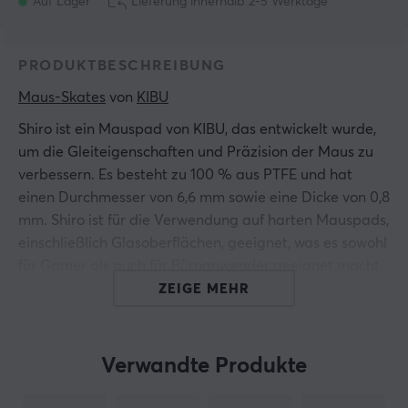
Auf Lager
Lieferung innerhalb 2-5 Werktage
PRODUKTBESCHREIBUNG
Maus-Skates
 von 
KIBU
Shiro ist ein Mauspad von KIBU, das entwickelt wurde,
um die Gleiteigenschaften und Präzision der Maus zu
verbessern. Es besteht zu 100 % aus PTFE und hat
einen Durchmesser von 6,6 mm sowie eine Dicke von 0,8
mm. Shiro ist für die Verwendung auf harten Mauspads,
einschließlich Glasoberflächen, geeignet, was es sowohl
für Gamer als auch für Büroanwender geeignet macht.
ZEIGE MEHR
Das Produkt zeichnet sich durch seine Langlebigkeit
und Zuverlässigkeit aus, sodass es über längere Zeit
gut funktioniert. Die hochleistungsfähige Allround-
Verwandte Produkte
Sohle ermöglicht extrem sanfte und schnelle
Bewegungen, die entscheidend in Spielsituationen und