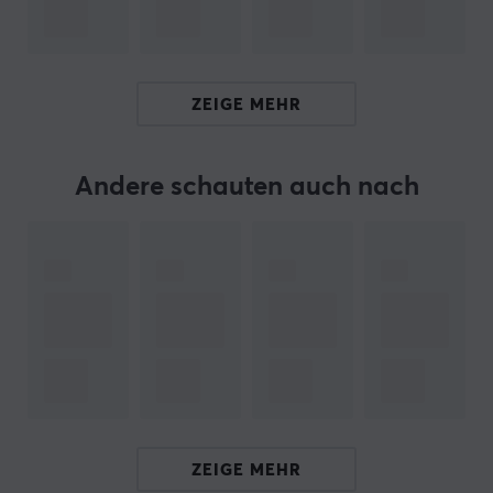
ARTIKEL-NUMMER:
Unsere Artikel-Nr. 37947
Hersteller-Nr. sole001
ZEIGE MEHR
MARKE
Andere schauten auch nach
TECHNISCHE DATEN
EIGENSCHAFTEN
Material
PTFE
ZEIGE MEHR