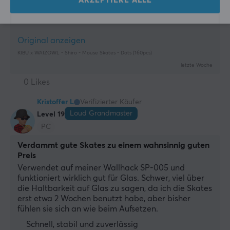
AKZEPTIERE ALLE
Direkter Vergleich
Preis
Gleitfähigkeit
Original anzeigen
KIBU x WAIZOWL - Shiro - Mouse Skates - Dots (160pcs)
letzte Woche
0 Likes
Kristoffer L
Verifizierter Käufer
Loud Grandmaster
Level 19
PC
Verdammt gute Skates zu einem wahnsinnig guten
Preis
Verwendet auf meiner Wallhack SP-005 und 
funktioniert wirklich gut für Glas. Schwer, viel über 
die Haltbarkeit auf Glas zu sagen, da ich die Skates 
erst etwa 2 Wochen benutzt habe, aber bisher 
fühlen sie sich an wie beim Aufsetzen.
Schnell, stabil und zuverlässig