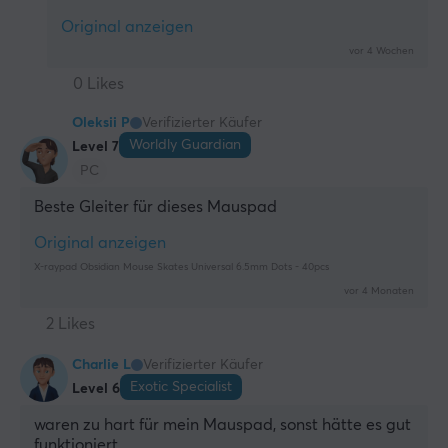
Original anzeigen
vor 4 Wochen
0 Likes
Oleksii P
Verifizierter Käufer
Worldly Guardian
Level 7
PC
Beste Gleiter für dieses Mauspad
Original anzeigen
X-raypad Obsidian Mouse Skates Universal 6.5mm Dots - 40pcs
vor 4 Monaten
2 Likes
Charlie L
Verifizierter Käufer
Exotic Specialist
Level 6
waren zu hart für mein Mauspad, sonst hätte es gut 
funktioniert