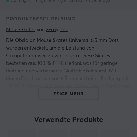
Auf Lager
Lieferung innerhalb 2-5 Werktage
PRODUKTBESCHREIBUNG
Maus-Skates
 von 
X-raypad
Die Obsidian Mouse Skates Universal 6,5 mm Dots
wurden entwickelt, um die Leistung von
Computermäusen zu verbessern. Diese Skates
bestehen aus 100 % PTFE (Teflon), was für geringe
Reibung und verbesserte Gleitfähigkeit sorgt. Mit
einem Durchmesser von 6,5 mm und einer Packung mit
40 Stück bieten sie eine zuverlässige Lösung für Gamer,
die ihr Mauserlebnis optimieren möchten. Sie sind
ZEIGE MEHR
speziell für verschiedene Mausmodelle konzipiert und
bieten daher breite Kompatibilität und
Einsatzmöglichkeiten für Heimwerker.
Verwandte Produkte
Das Herzstück der Obsidian Mouse Skates ist das