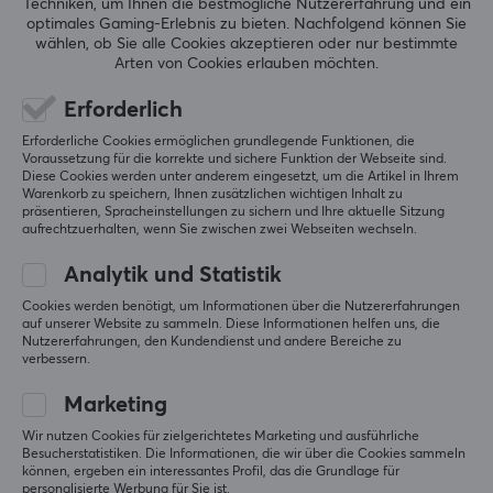
Original anzeigen
Techniken, um Ihnen die bestmögliche Nutzererfahrung und ein
optimales Gaming-Erlebnis zu bieten.
Nachfolgend können Sie
wählen, ob Sie alle Cookies akzeptieren oder nur bestimmte
Arten von Cookies erlauben möchten.
Erforderlich
X-raypad Obsidian Mouse Skates Universal 6.5mm Dots - 40pcs
Erforderliche Cookies ermöglichen grundlegende Funktionen, die
vor 5 Monaten
Voraussetzung für die korrekte und sichere Funktion der Webseite sind.
Diese Cookies werden unter anderem eingesetzt, um die Artikel in Ihrem
7 Likes
Warenkorb zu speichern, Ihnen zusätzlichen wichtigen Inhalt zu
präsentieren, Spracheinstellungen zu sichern und Ihre aktuelle Sitzung
Jesper B
Verifizierter Käufer
aufrechtzuerhalten, wenn Sie zwischen zwei Webseiten wechseln.
Zerging Knight
Level 9
Analytik und Statistik
Sehr einfach zu montieren
Cookies werden benötigt, um Informationen über die Nutzererfahrungen
auf unserer Website zu sammeln. Diese Informationen helfen uns, die
Original anzeigen
Nutzererfahrungen, den Kundendienst und andere Bereiche zu
verbessern.
X-raypad Obsidian Mouse Skates Universal 6.5mm Dots - 40pcs
vor 3 Monaten
Marketing
2 Likes
Wir nutzen Cookies für zielgerichtetes Marketing und ausführliche
Besucherstatistiken. Die Informationen, die wir über die Cookies sammeln
Ali Reza M
Verifizierter Käufer
können, ergeben ein interessantes Profil, das die Grundlage für
Legendary Champion
personalisierte Werbung für Sie ist.
Level 12