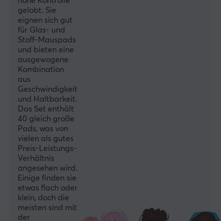
hohe Kontrolle
EIGENSCHAFTEN
gelobt. Sie
eignen sich gut
Material
für Glas- und
PTFE
Stoff-Mauspads
und bieten eine
Farbe
ausgewogene
Rot
Kombination
aus
Passt
Geschwindigkeit
DIY (Do it yourself)
und Haltbarkeit.
Das Set enthält
40 gleich große
Pads, was von
vielen als gutes
Preis-Leistungs-
Verhältnis
angesehen wird.
Einige finden sie
etwas flach oder
klein, doch die
meisten sind mit
der