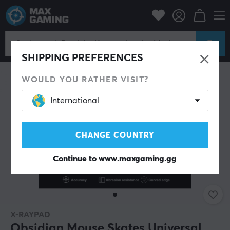
PC-Zubehör
Mäuse & Zubehör
Maus-Skates
SHIPPING PREFERENCES
WOULD YOU RATHER VISIT?
International
CHANGE COUNTRY
Continue to
www.maxgaming.gg
X-RAYPAD
Obsidian Mouse Skates Universal