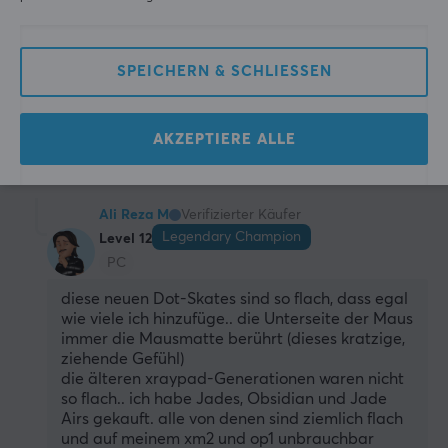
PC
Zu gut auf meinem Neptune Pro Soft.
SPEICHERN & SCHLIESSEN
Original anzeigen
X-raypad Obsidian Mouse Skates Universal 6.5mm Dots - 40pcs
AKZEPTIERE ALLE
vor 3 Monaten
1 liken
Ali Reza M
Verifizierter Käufer
Legendary Champion
Level 12
PC
diese neuen Dot-Skates sind so flach, dass egal 
wie viele ich hinzufüge.. die Unterseite der Maus 
immer die Mausmatte berührt (dieses kratzige, 
ziehende Gefühl)
die älteren xraypad-Generationen waren nicht 
so flach.. ich habe Jades, Obsidian und Jade 
Airs gekauft. alle von denen sind ziemlich flach 
und auf meinem xm2 und op1 unbrauchbar