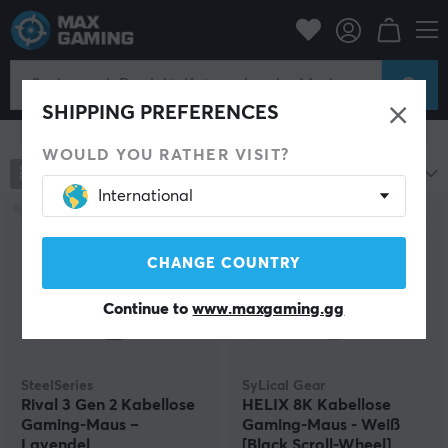
PC-Zubehör
Mäuse & Zubehör
Gaming-Maus
Kabellos
Kabellos
SHIPPING PREFERENCES
Filter zeigen
WOULD YOU RATHER VISIT?
786
Produkte
Beliebteste
International
CHANGE COUNTRY
Continue to
www.maxgaming.gg
SteelSeries
SyLical Gear
Rival 3 Gen 2 Kabellose
HELIX 8K Kabellose
Gaming-Maus –
Gaming-Maus - Weiß
Lavendel
[Black Scroll-Wheel]