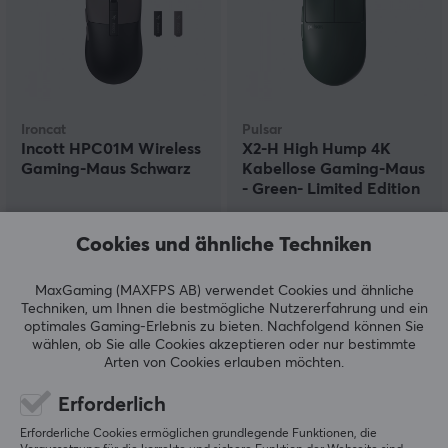
Ironcat
Pulsar
Incott HPC01M Wireless
X2-H High Hump 4K
Gaming-Maus Schwarz
Kabellose Gaming-Maus
- Green- Limited Edition
(1)
(17)
Cookies und ähnliche Techniken
86.39 €
129.95 €
MaxGaming (MAXFPS AB) verwendet Cookies und ähnliche
Techniken, um Ihnen die bestmögliche Nutzererfahrung und ein
optimales Gaming-Erlebnis zu bieten.
Nachfolgend können Sie
wählen, ob Sie alle Cookies akzeptieren oder nur bestimmte
Arten von Cookies erlauben möchten.
Erforderlich
Erforderliche Cookies ermöglichen grundlegende Funktionen, die