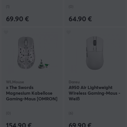
(1)
(0)
69.90 €
64.90 €
WLMouse
Dareu
x The Swords
A950 Air Lightweight
Magnesium Kabellose
Wireless Gaming-Maus -
Gaming-Maus [OMRON]
Weiß
- Weiß
(0)
(6)
154.90 €
69.90 €