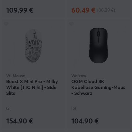
109.99 €
60.49 €
(86.39 €)
WLMouse
Waizowl
Beast X Mini Pro - Milky
OGM Cloud 8K
White [TTC Nihil] - Side
Kabellose Gaming-Maus
Slits
- Schwarz
(2)
(6)
154.90 €
104.90 €