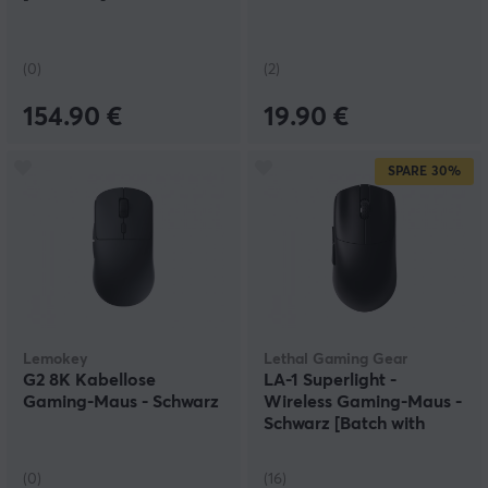
(0)
(2)
154.90 €
19.90 €
SPARE
30%
Lemokey
Lethal Gaming Gear
G2 8K Kabellose
LA-1 Superlight -
Gaming-Maus - Schwarz
Wireless Gaming-Maus -
Schwarz [Batch with
Small Side Flex]
(0)
(16)