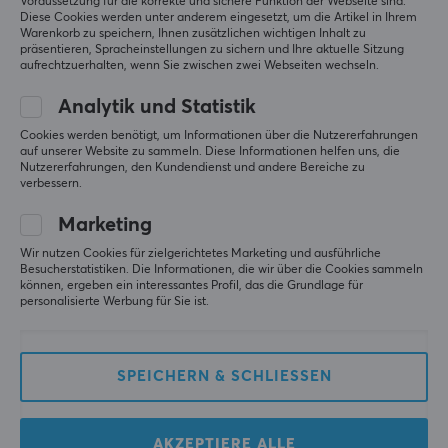
Voraussetzung für die korrekte und sichere Funktion der Webseite sind.
Diese Cookies werden unter anderem eingesetzt, um die Artikel in Ihrem
Warenkorb zu speichern, Ihnen zusätzlichen wichtigen Inhalt zu
präsentieren, Spracheinstellungen zu sichern und Ihre aktuelle Sitzung
Glorious
Pulsar
aufrechtzuerhalten, wenn Sie zwischen zwei Webseiten wechseln.
Model D- Wireless
X2 Wireless Gaming-
Gaming-Maus - Weiß
Maus - Premium Black
Analytik und Statistik
Cookies werden benötigt, um Informationen über die Nutzererfahrungen
auf unserer Website zu sammeln. Diese Informationen helfen uns, die
(3)
(56)
Nutzererfahrungen, den Kundendienst und andere Bereiche zu
verbessern.
89.90 €
99.95 €
Marketing
Wir nutzen Cookies für zielgerichtetes Marketing und ausführliche
Besucherstatistiken. Die Informationen, die wir über die Cookies sammeln
können, ergeben ein interessantes Profil, das die Grundlage für
personalisierte Werbung für Sie ist.
SPEICHERN & SCHLIESSEN
Pulsar
Xiaomi
AKZEPTIERE ALLE