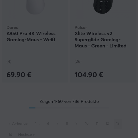
Dareu
Pulsar
A950 Pro 4K Wireless
Xlite Wireless v2
Gaming-Maus - Weiß
Superglide Gaming-
Maus - Green - Limited
Edition
(4)
(26)
69.90 €
104.90 €
Zeigen
1-60
von
786
Produkte
«
Vorherige
1
..
6
7
8
9
10
11
12
13
14
Nächste
»