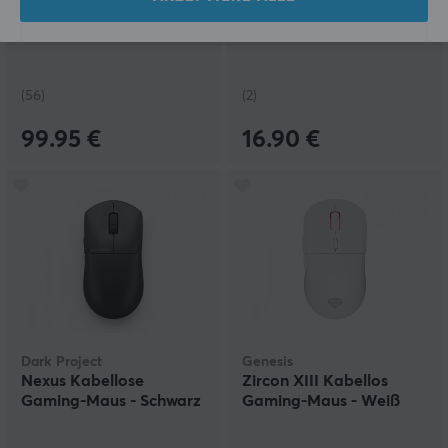
X2 Wireless Gaming-
Drahtloser Maus 3 -
Maus - Super Clear
Weiß
(56)
(2)
99.95 €
16.90 €
Dark Project
Genesis
Nexus Kabellose
Zircon XIII Kabellos
Gaming-Maus - Schwarz
Gaming-Maus - Weiß