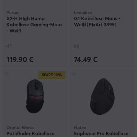
Pulsar
Lemokey
X2-H High Hump
G1 Kabellose Maus -
Kabellose Gaming-Maus
Weiß [PixArt 3395]
- Weiß
(17)
(0)
119.90 €
74.49 €
SPARE
10%
Orbital Works
Natec
Pathfinder Kabellose
Euphonie Pro Kabellose