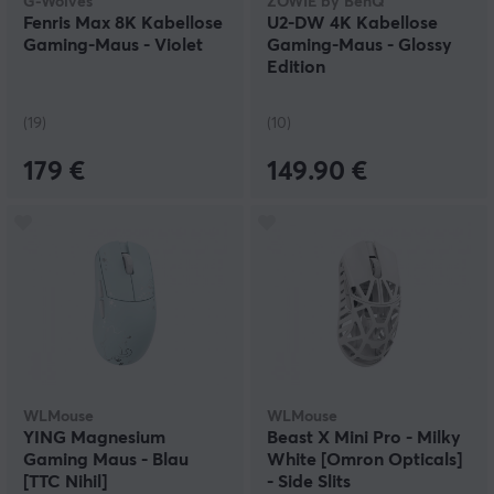
G-Wolves
ZOWIE by BenQ
Fenris Max 8K Kabellose
U2-DW 4K Kabellose
Gaming-Maus - Violet
Gaming-Maus - Glossy
Edition
(19)
(10)
179 €
149.90 €
WLMouse
WLMouse
YING Magnesium
Beast X Mini Pro - Milky
Gaming Maus - Blau
White [Omron Opticals]
[TTC Nihil]
- Side Slits