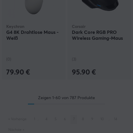
Keychron
Corsair
G4 8K Drahtlose Maus -
Dark Core RGB PRO
Weiß
Wireless Gaming-Maus
(0)
(3)
79.90 €
95.90 €
Zeigen
1-60
von
787
Produkte
«
Vorherige
1
..
4
5
6
7
8
9
10
..
14
Nächste
»