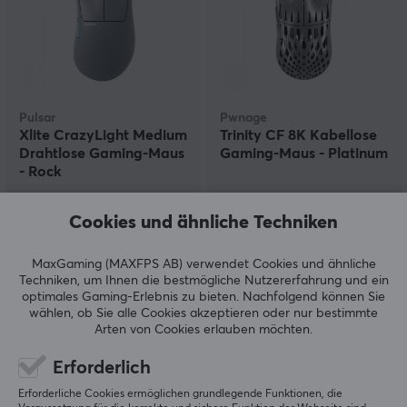
Pulsar
Pwnage
Xlite CrazyLight Medium
Trinity CF 8K Kabellose
Drahtlose Gaming-Maus
Gaming-Maus - Platinum
- Rock
(0)
(2)
Cookies und ähnliche Techniken
149.90 €
134.90 €
(159.90 €)
MaxGaming (MAXFPS AB) verwendet Cookies und ähnliche
Techniken, um Ihnen die bestmögliche Nutzererfahrung und ein
optimales Gaming-Erlebnis zu bieten.
Nachfolgend können Sie
wählen, ob Sie alle Cookies akzeptieren oder nur bestimmte
Arten von Cookies erlauben möchten.
Erforderlich
Erforderliche Cookies ermöglichen grundlegende Funktionen, die