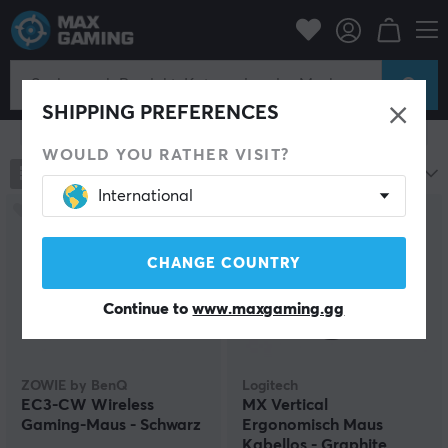
PC-Zubehör
Mäuse & Zubehör
Gaming-Maus
Kabellos
Kabellos
SHIPPING PREFERENCES
Filter zeigen
WOULD YOU RATHER VISIT?
787
Produkte
Beliebteste
International
CHANGE COUNTRY
Continue to
www.maxgaming.gg
ZOWIE by BenQ
Logitech
EC3-CW Wireless
MX Vertical
Gaming-Maus - Schwarz
Ergonomisch Maus
Kabellos - Graphite