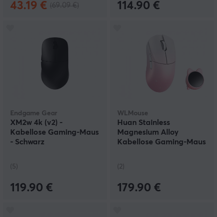
43.19 €
114.90 €
(69.09 €)
Endgame Gear
WLMouse
XM2w 4k (v2) -
Huan Stainless
Kabellose Gaming-Maus
Magnesium Alloy
- Schwarz
Kabellose Gaming-Maus
- Weiß/Rosa
(5)
(2)
119.90 €
179.90 €