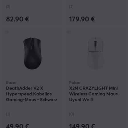
(2)
(2)
82.90 €
179.90 €
Razer
Pulsar
DeathAdder V2 X
X2N CRAZYLIGHT Mini
Hyperspeed Kabellos
Wireless Gaming Maus -
Gaming-Maus - Schwarz
Uyuni Weiß
(3)
(0)
49.90 €
149.90 €