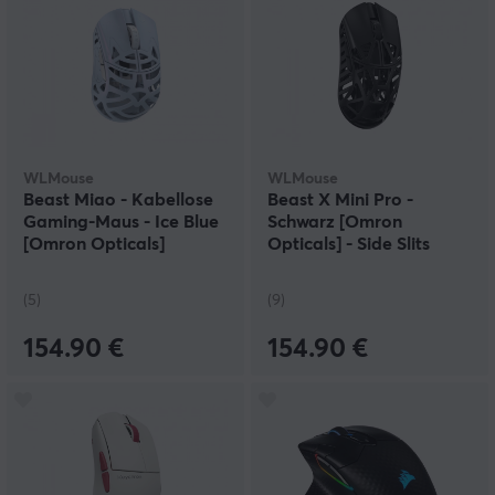
WLMouse
WLMouse
Beast Miao - Kabellose
Beast X Mini Pro -
Gaming-Maus - Ice Blue
Schwarz [Omron
[Omron Opticals]
Opticals] - Side Slits
(5)
(9)
154.90 €
154.90 €