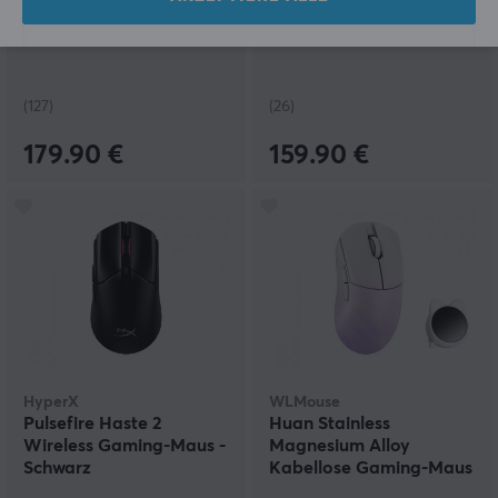
ULX Prophecy - Tfue -
TenZ Signature Red
Classic
Edition Gaming Maus
(127)
(26)
179.90 €
159.90 €
HyperX
WLMouse
Pulsefire Haste 2
Huan Stainless
Wireless Gaming-Maus -
Magnesium Alloy
Schwarz
Kabellose Gaming-Maus
- Weiß/Lila