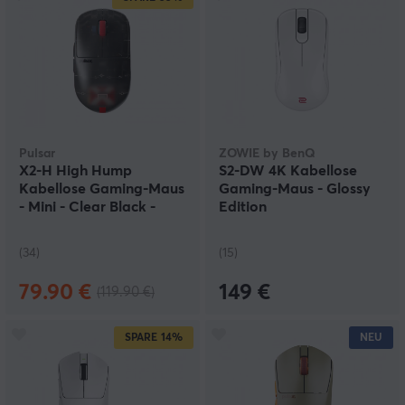
Pulsar
ZOWIE by BenQ
X2-H High Hump
S2-DW 4K Kabellose
Kabellose Gaming-Maus
Gaming-Maus - Glossy
- Mini - Clear Black -
Edition
Limited Edition
(34)
(15)
79.90 €
149 €
(119.90 €)
SPARE
14%
NEU