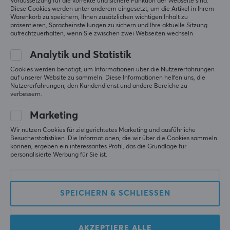
Voraussetzung für die korrekte und sichere Funktion der Webseite sind.
Diese Cookies werden unter anderem eingesetzt, um die Artikel in Ihrem
Warenkorb zu speichern, Ihnen zusätzlichen wichtigen Inhalt zu
präsentieren, Spracheinstellungen zu sichern und Ihre aktuelle Sitzung
Lamzu
WLMouse
aufrechtzuerhalten, wenn Sie zwischen zwei Webseiten wechseln.
Atlantis Mini 8K Wireless
BEAST X Max Kabellose
Gaming Maus - Rot
Gaming-Maus -
Analytik und Statistik
[Champion Edition]
Weiß/Gelb [TTC Nihil]
Cookies werden benötigt, um Informationen über die Nutzererfahrungen
auf unserer Website zu sammeln. Diese Informationen helfen uns, die
(14)
(62)
Nutzererfahrungen, den Kundendienst und andere Bereiche zu
verbessern.
109.90 €
154.90 €
Marketing
Wir nutzen Cookies für zielgerichtetes Marketing und ausführliche
Besucherstatistiken. Die Informationen, die wir über die Cookies sammeln
können, ergeben ein interessantes Profil, das die Grundlage für
personalisierte Werbung für Sie ist.
SPEICHERN & SCHLIESSEN
Finalmouse
Pulsar
AKZEPTIERE ALLE