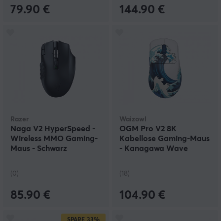
79.90 €
144.90 €
Razer
Waizowl
Naga V2 HyperSpeed -
OGM Pro V2 8K
Wireless MMO Gaming-
Kabellose Gaming-Maus
Maus - Schwarz
- Kanagawa Wave
(0)
(18)
85.90 €
104.90 €
SPARE
33%