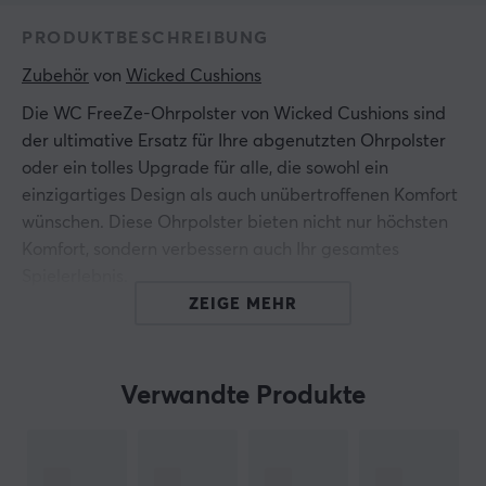
PRODUKTBESCHREIBUNG
Zubehör
 von 
Wicked Cushions
Die WC FreeZe-Ohrpolster von Wicked Cushions sind
der ultimative Ersatz für Ihre abgenutzten Ohrpolster
oder ein tolles Upgrade für alle, die sowohl ein
einzigartiges Design als auch unübertroffenen Komfort
wünschen. Diese Ohrpolster bieten nicht nur höchsten
Komfort, sondern verbessern auch Ihr gesamtes
Spielerlebnis.
ZEIGE MEHR
WC FreeZe-Ohrpolster enthalten ein zweischichtiges
Kühlgel, das speziell entwickelt wurde, um Ihre Ohren
bei langen Gaming- und Hörsitzungen kühl und
Verwandte Produkte
angenehm zu halten. Die Kombination aus Hybrid-
Sportstoff und Premium-Leder sorgt für Stil und
Haltbarkeit und macht sie zur perfekten Wahl sowohl