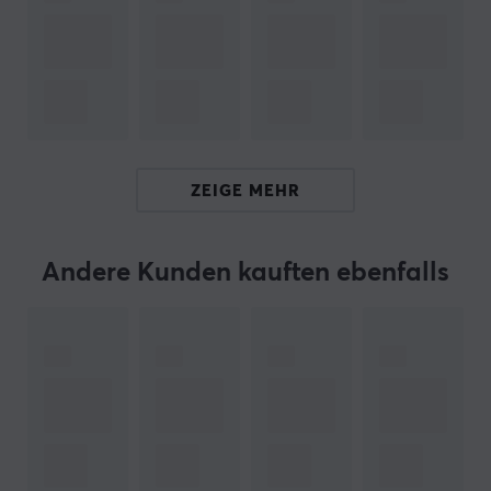
für Gelegenheits- als auch für Hardcore-Gamer.
Darüber hinaus bieten diese Ohrpolster eine
umfassende Kompatibilität mit vielen verschiedenen
Headset-Modellen wie Logitech, SteelSeries, Razer,
Sennheiser, Plantronics, Monoprice, HyperX, Roccat,
Turtle Beach und Audio Technica. Werfen Sie einen Blick
ZEIGE MEHR
auf die letzte Folie, um eine vollständige Liste aller
kompatiblen Headsets zu sehen und zu entdecken, wie
WC FreeZe Ihr Audioerlebnis verbessern kann.
Andere Kunden kauften ebenfalls
ARTIKEL-NUMMER:
Unsere Artikel-Nr. 33326
Hersteller-Nr. FM-6QRJ-E87O
MARKE
Wicked Cushions ist ein in den USA ansässiges