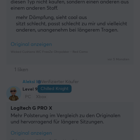
diesen Typ nicht kaufen, sondern einen anderen aus 
einem anderen Stoff.
mehr Dämpfung, sieht cool aus
sitzt schlecht, passt schlecht zu mir und vielleicht
anderen, unangenehm bei längerem Tragen.
Original anzeigen
Wicked Cushions WC FreeZe Ohrpolster - Red Camo
vor 5 Monaten
1 liken
Aleksi I
Verifizierter Käufer
Chilled Knight
Level 9
PC
Xbox
Logitech G PRO X
Mehr Polsterung im Vergleich zu den Originalen 
und hervorragend für längere Sitzungen.
Original anzeigen