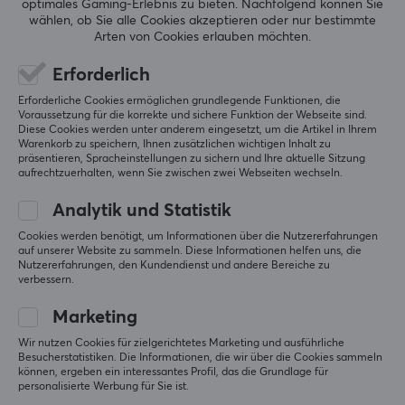
optimales Gaming-Erlebnis zu bieten.
Nachfolgend können Sie
wählen, ob Sie alle Cookies akzeptieren oder nur bestimmte
Jere P
Verifizierter Käufer
Arten von Cookies erlauben möchten.
Legendary Wizard
Level 16
Erforderlich
PC
Retro
Erforderliche Cookies ermöglichen grundlegende Funktionen, die
Ich hatte die Polster einmal vor meinen Audio-
Voraussetzung für die korrekte und sichere Funktion der Webseite sind.
Technica-Kopfhörern durch ein paar generische 
Diese Cookies werden unter anderem eingesetzt, um die Artikel in Ihrem
Warenkorb zu speichern, Ihnen zusätzlichen wichtigen Inhalt zu
Kunstleder-Polster ersetzt, die sehr schnell 
präsentieren, Spracheinstellungen zu sichern und Ihre aktuelle Sitzung
zerbröselten. Diese atmen mehr, und es ist kein 
aufrechtzuerhalten, wenn Sie zwischen zwei Webseiten wechseln.
Kunstleder in Kontakt mit der Haut, sodass sie 
möglicherweise länger halten.
Analytik und Statistik
Guter Sitz
Cookies werden benötigt, um Informationen über die Nutzererfahrungen
Atmungsaktiv
auf unserer Website zu sammeln. Diese Informationen helfen uns, die
Wirken langlebig
Nutzererfahrungen, den Kundendienst und andere Bereiche zu
verbessern.
Nicht so isolierend wie Polster aus Vollleder
Marketing
Original anzeigen
Wir nutzen Cookies für zielgerichtetes Marketing und ausführliche
Wicked Cushions WC FreeZe Ohrpolster - Schwarz
Besucherstatistiken. Die Informationen, die wir über die Cookies sammeln
vor 7 Std.
können, ergeben ein interessantes Profil, das die Grundlage für
personalisierte Werbung für Sie ist.
0 Likes