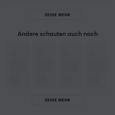
Unternehmen, das sich auf Premium-Zubehör für
Kopfhörer spezialisiert hat, mit einem klaren Fokus auf
ZEIGE MEHR
hochwertige Ersatz-Ohrpolster. Das Unternehmen
wurde gegründet, um ein konkretes Problem zu lösen:
abgenutzte und unbequeme Kopfhörer, die das
Andere schauten auch nach
Klangerlebnis beeinträchtigen. Durch die Kombination
von Komfort, Langlebigkeit und Design bietet Wicked
Cushions Lösungen, die die Lebensdauer verlängern
und die Leistung vorhandener Kopfhörer verbessern.
TECHNISCHE DATEN
EIGENSCHAFTEN
Farbe
Blau, Lila, Rot
ZEIGE MEHR
GARANTIE