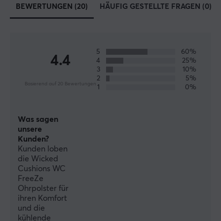
BEWERTUNGEN (20)
HÄUFIG GESTELLTE FRAGEN (0)
Herstellergarantie
1 jahr garantie
5
60%
4.4
4
25%
3
10%
2
5%
Basierend auf 20 Bewertungen
1
0%
Was sagen
unsere
Kunden?
Kunden loben
die Wicked
Cushions WC
FreeZe
Ohrpolster für
ihren Komfort
und die
kühlende