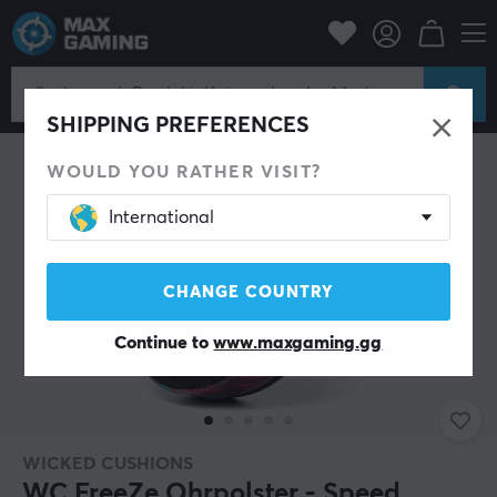
PC-Zubehör
Headset & Audio
Gaming-Headset
Zubehör
SHIPPING PREFERENCES
WOULD YOU RATHER VISIT?
International
CHANGE COUNTRY
Continue to
www.maxgaming.gg
WICKED CUSHIONS
WC FreeZe Ohrpolster - Speed