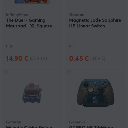
InfinityMice
Gateron
The Duel - Gaming
Magnetic Jade Sapphire
Mauspad - XL Square
HE Linear Switch
(15)
(4)
14.90 €
0.45 €
(54.90 €)
(0.89 €)
Gateron
GameSir
Melodic Clicky Switch
G7 PRO HE Tri-Mode