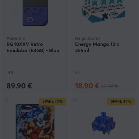
Anbernic
Reign Storm
RG40XXV Retro
Energy Mango 12 x
Emulator (64GB) - Blau
355ml
(41)
(3)
89.90 €
18.90 €
(21.48 €)
SPARE
73%
SPARE
49%