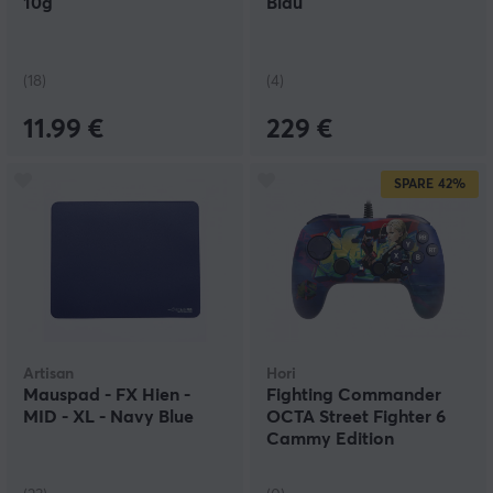
10g
Blau
(18)
(4)
11.99 €
229 €
SPARE
42%
Artisan
Hori
Mauspad - FX Hien -
Fighting Commander
MID - XL - Navy Blue
OCTA Street Fighter 6
Cammy Edition