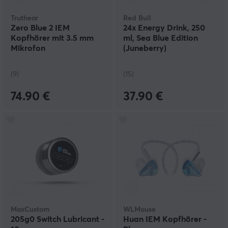
Truthear
Red Bull
Zero Blue 2 IEM
24x Energy Drink, 250
Kopfhörer mit 3.5 mm
ml, Sea Blue Edition
Mikrofon
(Juneberry)
(9)
(15)
74.90 €
37.90 €
MaxCustom
WLMouse
205g0 Switch Lubricant -
Huan IEM Kopfhörer -