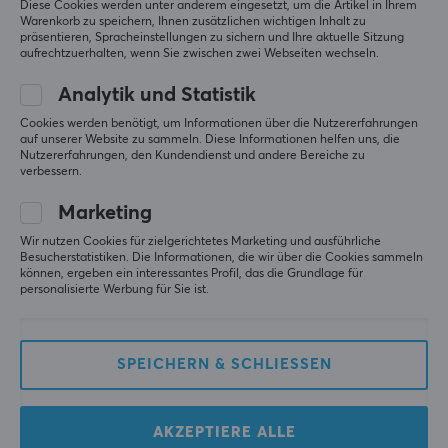
Diese Cookies werden unter anderem eingesetzt, um die Artikel in Ihrem
Warenkorb zu speichern, Ihnen zusätzlichen wichtigen Inhalt zu
präsentieren, Spracheinstellungen zu sichern und Ihre aktuelle Sitzung
aufrechtzuerhalten, wenn Sie zwischen zwei Webseiten wechseln.
KBDfans
Red Bull
TOFU60 Redux - Dark
24x Energydrink, 250 ml,
Analytik und Statistik
Blue
Zuckerfrei
Cookies werden benötigt, um Informationen über die Nutzererfahrungen
auf unserer Website zu sammeln. Diese Informationen helfen uns, die
Nutzererfahrungen, den Kundendienst und andere Bereiche zu
verbessern.
(100)
(11)
Marketing
64.90 €
37.90 €
Wir nutzen Cookies für zielgerichtetes Marketing und ausführliche
Besucherstatistiken. Die Informationen, die wir über die Cookies sammeln
SPARE
84%
können, ergeben ein interessantes Profil, das die Grundlage für
personalisierte Werbung für Sie ist.
SPEICHERN & SCHLIESSEN
AKZEPTIERE ALLE
Milkyway
Higround