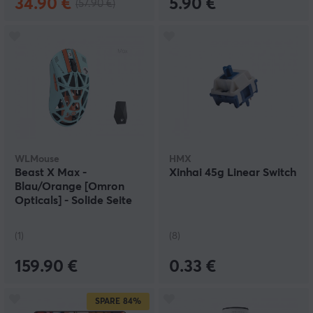
34.90 €
5.90 €
(57.90 €)
WLMouse
HMX
Beast X Max -
Xinhai 45g Linear Switch
Blau/Orange [Omron
Opticals] - Solide Seite
(1)
(8)
159.90 €
0.33 €
SPARE
84%