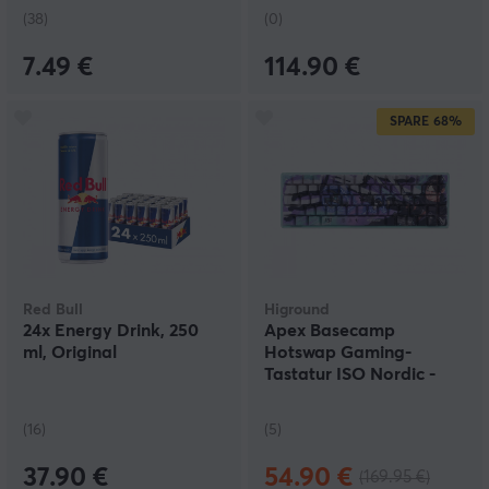
(38)
(0)
7.49 €
114.90 €
SPARE
68%
Red Bull
Higround
24x Energy Drink, 250
Apex Basecamp
ml, Original
Hotswap Gaming-
Tastatur ISO Nordic -
Wraith
(16)
(5)
37.90 €
54.90 €
(169.95 €)