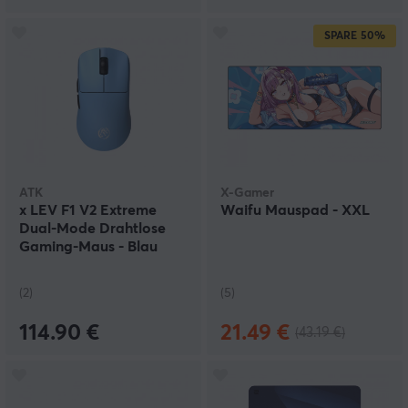
SPARE
50%
ATK
X-Gamer
x LEV F1 V2 Extreme
Waifu Mauspad - XXL
Dual-Mode Drahtlose
Gaming-Maus - Blau
(2)
(5)
114.90 €
21.49 €
(43.19 €)