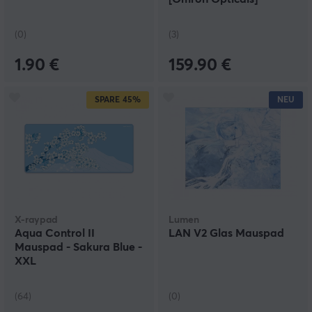
(0)
(3)
1.90 €
159.90 €
SPARE
45%
NEU
X-raypad
Lumen
Aqua Control II
LAN V2 Glas Mauspad
Mauspad - Sakura Blue -
XXL
(64)
(0)