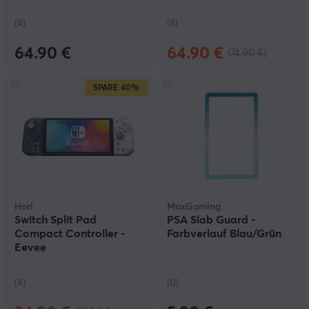
(4)
(8)
64.90 €
64.90 €
(74.90 €)
SPARE
40%
Hori
MaxGaming
Switch Split Pad
PSA Slab Guard -
Compact Controller -
Farbverlauf Blau/Grün
Eevee
(4)
(0)