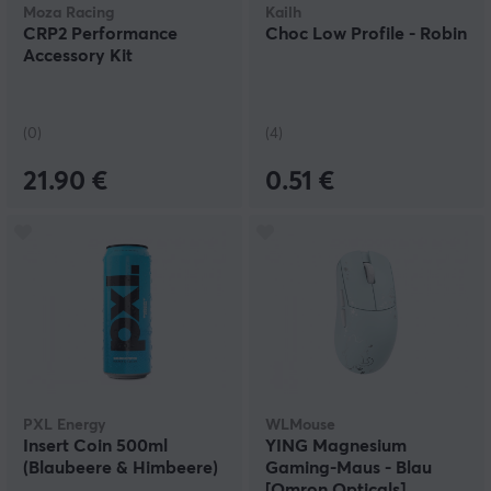
Moza Racing
Kailh
CRP2 Performance
Choc Low Profile - Robin
Accessory Kit
(0)
(4)
21.90 €
0.51 €
PXL Energy
WLMouse
Insert Coin 500ml
YING Magnesium
(Blaubeere & Himbeere)
Gaming-Maus - Blau
[Omron Opticals]