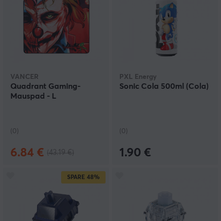
VANCER
PXL Energy
Quadrant Gaming-
Sonic Cola 500ml (Cola)
Mauspad - L
(0)
(0)
6.84 €
1.90 €
(43.19 €)
SPARE
48%