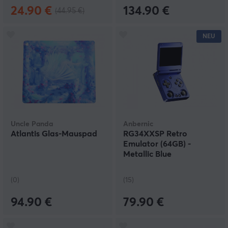
24.90 €
134.90 €
(44.95 €)
NEU
Uncle Panda
Anbernic
Atlantis Glas-Mauspad
RG34XXSP Retro
Emulator (64GB) -
Metallic Blue
(0)
(15)
94.90 €
79.90 €