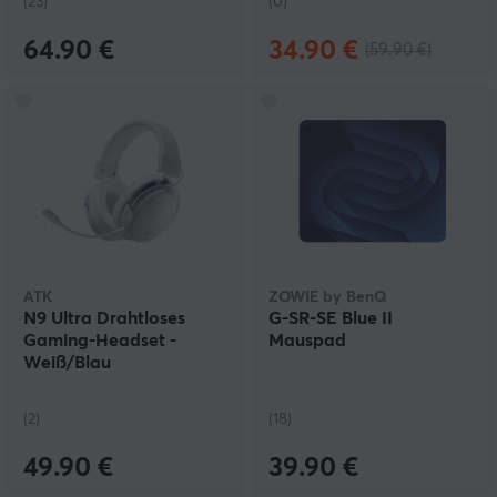
(23)
(0)
64.90 €
34.90 €
(59.90 €)
ATK
ZOWIE by BenQ
N9 Ultra Drahtloses
G-SR-SE Blue II
Gaming-Headset -
Mauspad
Weiß/Blau
(2)
(18)
49.90 €
39.90 €