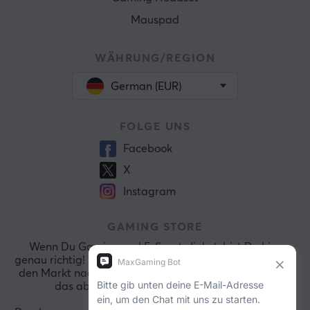
Mauspad
WÄHRUNG/REGION
German (EUR)
FOLGE UNS
Facebook
X
Instagram
GAMING STORE
Wenn Du Gaming und E-Sports liebst, bist Du hier
genau richtig! Bei MaxGaming durchforsten wir ständig
den Markt nach den aktuellsten Spielen, damit wir Dir
das absolut Beste präsentieren können.