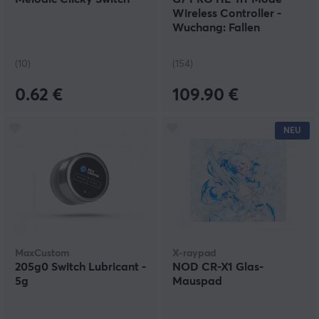
Wireless Controller -
Wuchang: Fallen
Feathers Edition
(10)
(154)
0.62 €
109.90 €
NEU
MaxCustom
X-raypad
205g0 Switch Lubricant -
NOD CR-X1 Glas-
5g
Mauspad