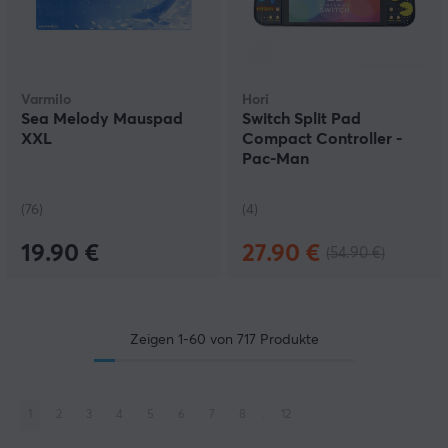
Varmilo
Hori
Sea Melody Mauspad
Switch Split Pad
XXL
Compact Controller -
Pac-Man
(76)
(4)
19.90 €
27.90 €
(54.90 €)
Zeigen
1-60
von
717
Produkte
1
2
3
4
5
6
7
8
..
12