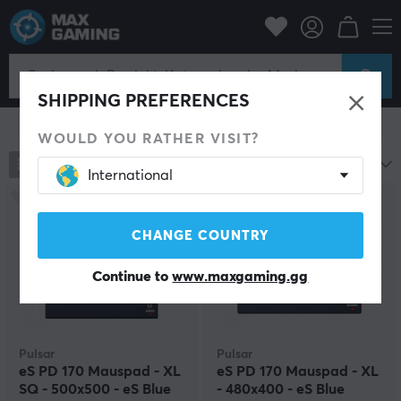
Blau
SHIPPING PREFERENCES
Filter zeigen
WOULD YOU RATHER VISIT?
717
Produkte
Beliebteste
International
CHANGE COUNTRY
Continue to
www.maxgaming.gg
Pulsar
Pulsar
eS PD 170 Mauspad - XL
eS PD 170 Mauspad - XL
SQ - 500x500 - eS Blue
- 480x400 - eS Blue