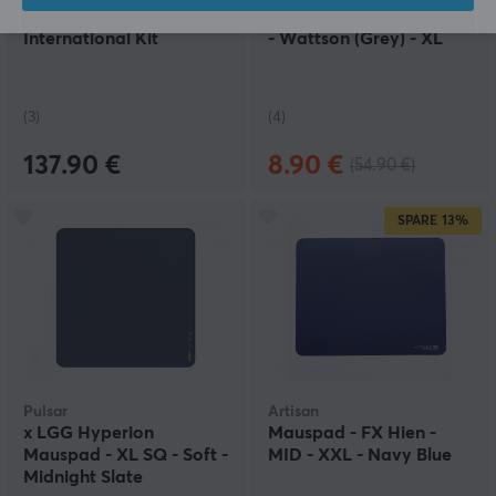
MW Sogurt R2 +
Apex Gaming-Mauspad
International Kit
- Wattson (Grey) - XL
(3)
(4)
137.90 €
8.90 €
(54.90 €)
SPARE
13%
Pulsar
Artisan
x LGG Hyperion
Mauspad - FX Hien -
Mauspad - XL SQ - Soft -
MID - XXL - Navy Blue
Midnight Slate