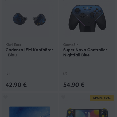
Kiwi Ears
GameSir
Cadenza IEM Kopfhörer
Super Nova Controller
- Blau
Nightfall Blue
(8)
(7)
42.90 €
54.90 €
SPARE
49%