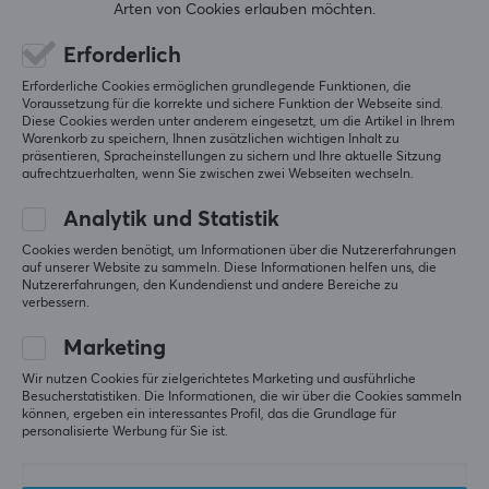
Arten von Cookies erlauben möchten.
Nicht kratzig
Nicht schwammiges Durchdrücken
Erforderlich
Sanfter taktiler Hub
Erforderliche Cookies ermöglichen grundlegende Funktionen, die
Original anzeigen
Voraussetzung für die korrekte und sichere Funktion der Webseite sind.
Diese Cookies werden unter anderem eingesetzt, um die Artikel in Ihrem
TTC Bluish White Silent Tactile Switch
Warenkorb zu speichern, Ihnen zusätzlichen wichtigen Inhalt zu
präsentieren, Spracheinstellungen zu sichern und Ihre aktuelle Sitzung
vor 2 Monaten
aufrechtzuerhalten, wenn Sie zwischen zwei Webseiten wechseln.
1 liken
Analytik und Statistik
André
Cookies werden benötigt, um Informationen über die Nutzererfahrungen
Gast
auf unserer Website zu sammeln. Diese Informationen helfen uns, die
Nutzererfahrungen, den Kundendienst und andere Bereiche zu
Tolle Einführung für taktile Custom-Switches
verbessern.
Sie sind so bequem zu tippen. An meinem Tisch sind 
Marketing
sie sehr dumpf und angenehm zu hören. Dies ist 
das erste Mal, dass ich neue Switches kaufe und 
Wir nutzen Cookies für zielgerichtetes Marketing und ausführliche
modde, und ich muss sagen, dass es viel einfacher 
Besucherstatistiken. Die Informationen, die wir über die Cookies sammeln
können, ergeben ein interessantes Profil, das die Grundlage für
war, als ich erwartet hatte.
personalisierte Werbung für Sie ist.
In der Beschreibung steht, dass das Modell eine 
"etwas einzigartige schalldämpfende Mechanik" 