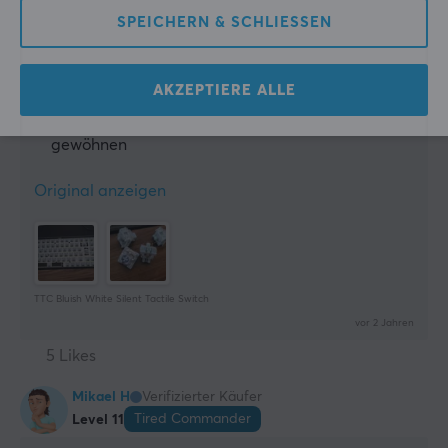
hat. Ich glaube, das bezieht sich auf Bluish White 
SPEICHERN & SCHLIESSEN
V2, dies ist das V1-Modell, daher sind diese nicht 
knüppeldick still, wie V2 es gewesen wäre.
Sehr angenehm zu benutzen
AKZEPTIERE ALLE
Tiefer und dumpfer Klang
Es hat eine Weile gedauert, sich daran zu
gewöhnen
Original anzeigen
TTC Bluish White Silent Tactile Switch
vor 2 Jahren
5 Likes
Mikael H
Verifizierter Käufer
Tired Commander
Level 11