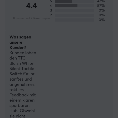
5
43%
4.4
4
57%
Pins
3
0%
2
0%
3
Basierend auf 7 Bewertungen
1
0%
Typ
Taktil
Was sagen
Farbe
unsere
Kunden?
Blau, Schwarz
Kunden loben
den TTC
Bluish White
Silent Tactile
Switch für ihr
sanftes und
angenehmes
taktiles
Feedback mit
einem klaren
spürbaren
Hub. Obwohl
sie nicht