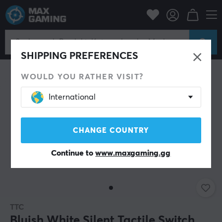
PC-Zubehör
Tastaturen & Zubehör
Custom keyboard
Switches
SHIPPING PREFERENCES
WOULD YOU RATHER VISIT?
International
CHANGE COUNTRY
Continue to
www.maxgaming.gg
TTC
Bluish White Silent Tactile Switch