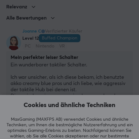
Relevanz
Alle Bewertungen
Joanne C
Verifizierter Käufer
Buffed Champion
Level 12
PC
Nintendo
VR
Mein perfekter leiser Schalter
Ein wunderbarer taktiler Schalter.
Ich war unsicher, als ich diese bekam, ich benutzte 
akko creamy blue pros und ich liebe, wie aggressiv 
der taktile Hub bei denen ist.
Diese sind weniger aggressiv, aber unverkennbar 
taktil!
Cookies und ähnliche Techniken
Extrem leiser Betrieb und überhaupt nicht kratzig. 
Genau das, wonach ich gesucht habe. Das 
MaxGaming (MAXFPS AB) verwendet Cookies und ähnliche
Durchdrücken der Taste ist auch nicht schwammig.
Techniken, um Ihnen die bestmögliche Nutzererfahrung und ein
optimales Gaming-Erlebnis zu bieten.
Nachfolgend können Sie
Probiert sie auf jeden Fall aus!
wählen, ob Sie alle Cookies akzeptieren oder nur bestimmte