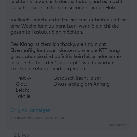
leichten Kratzen hilft, das sie haben, und es macht 
sie sehr sauber mit einem schönen runden Hub.
Vielleicht könnte es helfen, sie einzuarbeiten und sie 
eine Woche lang zu benutzen, wenn Sie nicht die 
gesamte Tastatur ölen möchten.
Der Klang ist ziemlich thocky, sie sind nicht 
übermäßig laut oder klackernd wie die KTT kang 
greys, aber sie sind definitiv kein leiser oder semi-
leiser Schalter oder "gedämpft", wie beworben. 
Trotzdem sehr gut und angenehm!
Thocky
Geräusch (nicht leise)
Glatt
Etwas kratzig am Anfang
Leicht
Taktile
Original anzeigen
TTC Bluish White Silent Tactile Switch
vor 2 Jahren
2 Likes