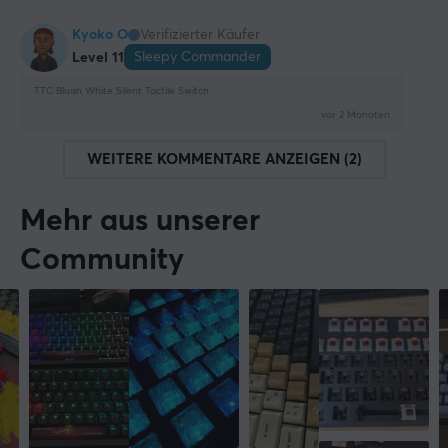
Kyoko O
Verifizierter Käufer
Sleepy Commander
Level 11
TTC Bluish White Silent Tactile Switch
vor 2 Monaten
WEITERE KOMMENTARE ANZEIGEN (2)
Mehr aus unserer
Community