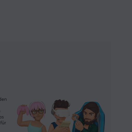
 den
e
as
für