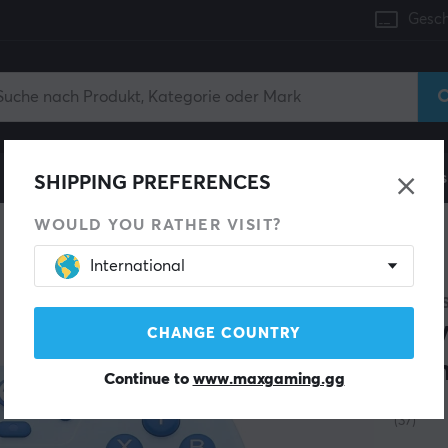
Gesch
Konsole
Gaming-Stühle
Handyzubehör
Zuhaus
SHIPPING PREFERENCES
WOULD YOU RATHER VISIT?
International
GAMES
Nov
CHANGE COUNTRY
Con
Continue to
www.maxgaming.gg
(37)