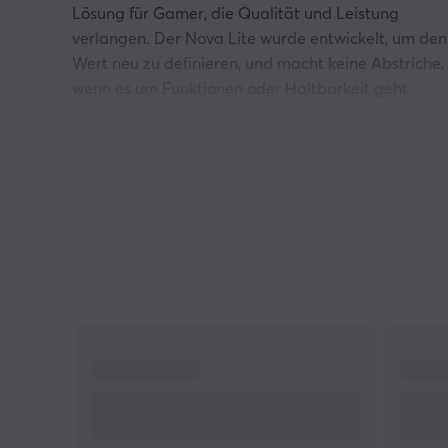
Lösung für Gamer, die Qualität und Leistung
verlangen. Der Nova Lite wurde entwickelt, um den
Wert neu zu definieren, und macht keine Abstriche,
wenn es um Funktionen oder Haltbarkeit geht.
Hauptmerkmale:
Hall-Effekt-Joystick-Technologie: Ausgestattet
mit den innovativen Hall-Effekt-Sticks von
GameSir, die berührungslose Magnetsensoren
verwenden, bietet Nova Lite eine
bemerkenswerte Joystick-Lebensdauer von bis
zu 5 Millionen Zyklen und reduziert so den
Verschleiß.
Tri-Mode-Konnektivität: Egal, ob Sie lieber über
Bluetooth, einen drahtlosen Dongle oder Kabel
spielen, Nova Lite ist für Sie da. Seine vielseitige
Konnektivität sorgt für nahtloses Pairing und