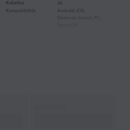
Kabellos
Ja
Kompatibiltät
Android, iOS,
Nintendo Switch, PC,
SteamOS
EIGENSCHAFTEN
Farbe
Blau
GARANTIE
Herstellergarantie
1 jahr garantie