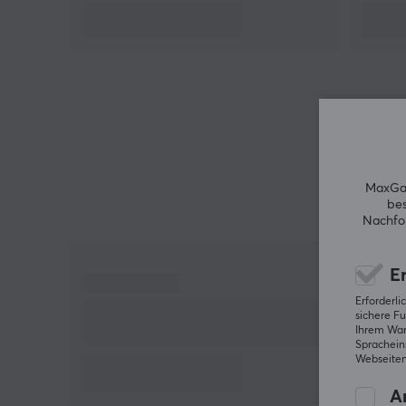
plattformübergreifendes Spielen.
Empfänger im Lieferumfang enthalten: Bei
dieser Steuerung ist der drahtlose Dongle-
Empfänger im Lieferumfang enthalten, um
sicherzustellen, dass Sie sofort alles haben, was
Sie brauchen - kein zusätzlicher Kauf
erforderlich.
Realistisches Rumpel-Feedback: Die
asymmetrischen Motoren des Controllers liefern
MaxGam
bes
physisches Feedback, das Sie mitten ins
Nachfol
Geschehen versetzt. Wenn es eine Explosion
gibt, werden Sie es spüren.
Er
Trigger-Design der nächsten Generation:
Erforderl
Inspiriert von den Fortschritten bei PS5-
sichere Fu
Controllern bieten die Trigger von Nova Lite
Ihrem Ware
Spracheins
präzises und reaktionsschnelles Feedback für
Webseiten
ein immersives Spielerlebnis.
An
Engine-Layout im Xbox-Stil: Erleben Sie Ihre