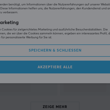
erden benötigt, um Informationen über die Nutzererfahrungen auf unserer Websit
Diese Informationen helfen uns, die Nutzererfahrungen, den Kundendienst und a
ZEIGE MEHR
zu verbessern.
arketing
 Cookies für zielgerichtetes Marketing und ausführliche Besucherstatistiken. Die
nen, die wir über die Cookies sammeln können, ergeben ein interessantes Profil, d
für personalisierte Werbung für Sie ist.
Andere schauten auch nach
SPEICHERN & SCHLIESSEN
nt
.
AKZEPTIERE ALLE
ZEIGE MEHR