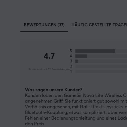
GameSir Nova Lite-Controller und spielen Sie
kabellos und präzise.
BEWERTUNGEN (37)
HÄUFIG GESTELLTE FRAGEN
5
4.7
4
3
2
Basierend auf 37 Bewertungen
1
Was sagen unsere Kunden?
Kunden loben den GameSir Nova Lite Wireless Con
angenehmen Griff. Sie funktioniert gut sowohl mit
Verhältnis angesehen, mit Hall-Effekt-Joysticks, d
Bluetooth-Kopplung, etwas kompliziert, aber wenn 
Fehlen einer Bedienungsanleitung und eines Lade
den Preis.