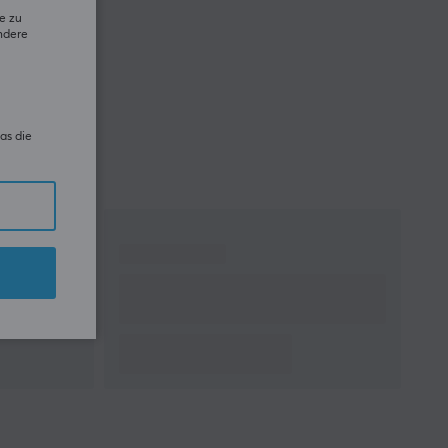
e zu
ndere
as die