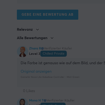
GEBE EINE BEWERTUNG AB
Relevanz
Alle Bewertungen
Zhara R
Verifizierter Käufer
Chilled Private
Level 3
Die Farbe ist genauso wie auf dem Bild, und der S
Original anzeigen
GameSir Nova Lite Kabellose Controller - Mint Green
0 Likes
Mona H T
Verifizierter Käufer