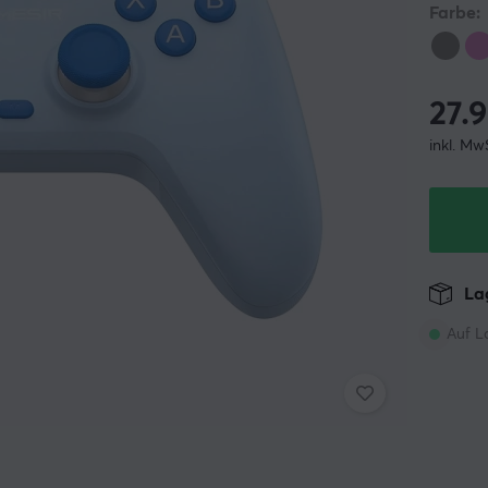
Farbe:
27.
inkl. Mw
Lag
Auf L