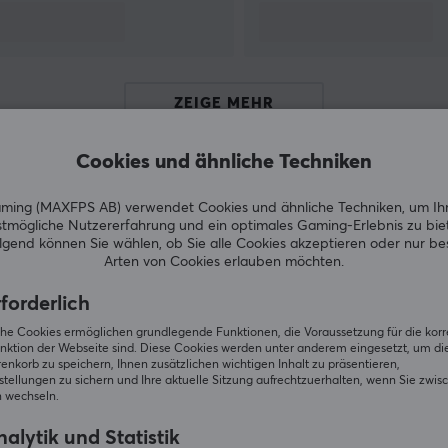
darunter Apple, Gameloft, Nvidia, DJI und
mehreren verschiedenen E-Sport-
Organisationen. GamerSir ist bestrebt, seinen
Kunden innovative Gaming-Hardware, -
ZEIGE MEHR
Software und -Services zu bieten und ihnen
dabei zu helfen, den Sieg zu erringen.
Cookies und ähnliche Techniken
ing (MAXFPS AB) verwendet Cookies und ähnliche Techniken, um Ih
Andere Kunden kauften ebenfall
tmögliche Nutzererfahrung und ein optimales Gaming-Erlebnis zu bie
gend können Sie wählen, ob Sie alle Cookies akzeptieren oder nur b
Arten von Cookies erlauben möchten.
forderlich
iche Cookies ermöglichen grundlegende Funktionen, die Voraussetzung für die kor
nktion der Webseite sind. Diese Cookies werden unter anderem eingesetzt, um die 
nkorb zu speichern, Ihnen zusätzlichen wichtigen Inhalt zu präsentieren,
tellungen zu sichern und Ihre aktuelle Sitzung aufrechtzuerhalten, wenn Sie zwis
 wechseln.
alytik und Statistik