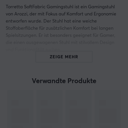
Torretta SoftFabric Gamingstuhl ist ein Gamingstuhl
von Arozzi, der mit Fokus auf Komfort und Ergonomie
entworfen wurde. Der Stuhl hat eine weiche
Stoffoberfläche für zusätzlichen Komfort bei langen
Spielsitzungen. Er ist besonders geeignet für Gamer,
die einen ausgewogenen Stuhl mit stilvollem Design
und Funktionalität suchen.
ZEIGE MEHR
Der Stuhl besteht aus langlebigen Materialien und hat
eine robuste Konstruktion, die eine optimale
Sitzposition unterstützt. Er enthält fortschrittliche
Verwandte Produkte
Funktionen wie einen verstellbaren Sitz und
Armstützen, um individuelle Bedürfnisse zu erfüllen. Die
Rückenlehne ist ergonomisch gestaltet und kann
geneigt werden, um zusätzlichen Komfort zu bieten.
Torretta SoftFabric Gamingstuhl ist für eine langfristige
Nutzung konzipiert und hat eine Konstruktion, die