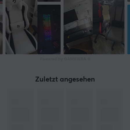
GRÖSSE UND GEWICHT
Empfohlene höhe
155-190 cm
Tragfähigkeit
120 kg
Gewicht
22.2 kg
Powered by GAMIFIERA.®
Zuletzt angesehen