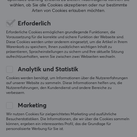
Form auf Funktion trifft – für ein besseres Erlebnis, egal
wählen, ob Sie alle Cookies akzeptieren oder nur bestimmte
5
100%
ob Sie spielen oder arbeiten.
Arten von Cookies erlauben möchten.
5.0
4
0%
3
0%
Erforderlich
2
0%
Basierend auf 2 Bewertungen
TECHNISCHE DATEN
1
0%
Erforderliche Cookies ermöglichen grundlegende Funktionen, die
Voraussetzung für die korrekte und sichere Funktion der Webseite sind.
EIGENSCHAFTEN
Diese Cookies werden unter anderem eingesetzt, um die Artikel in Ihrem
Warenkorb zu speichern, Ihnen zusätzlichen wichtigen Inhalt zu
GEBE EINE BEWERTUNG AB
Sessel-Art
präsentieren, Spracheinstellungen zu sichern und Ihre aktuelle Sitzung
Gaming
aufrechtzuerhalten, wenn Sie zwischen zwei Webseiten wechseln.
Relevanz
Material zum aufpolstern
Analytik und Statistik
Premium stoff
Alle Bewertungen
Cookies werden benötigt, um Informationen über die Nutzererfahrungen
auf unserer Website zu sammeln. Diese Informationen helfen uns, die
Armlehnen
Nutzererfahrungen, den Kundendienst und andere Bereiche zu
ingjerd R
Verifizierter Käufer
verbessern.
3-gerichtet
Tired Guardian
Level 7
Marketing
Rahmenkonstruktion
Arozzi Torretta SoftFabric Gaming-Stuhl - Lila
Stahl
Wir nutzen Cookies für zielgerichtetes Marketing und ausführliche
vor 2 Monaten
Besucherstatistiken. Die Informationen, die wir über die Cookies sammeln
können, ergeben ein interessantes Profil, das die Grundlage für
Neigungsfunktion
personalisierte Werbung für Sie ist.
Ronald V
Verifizierter Käufer
Ja
Ganking Scout