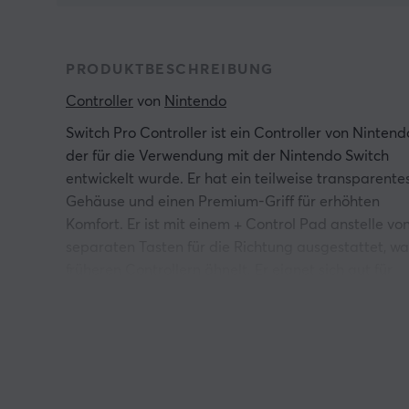
PRODUKTBESCHREIBUNG
Controller
 von 
Nintendo
Switch Pro Controller ist ein Controller von Nintend
der für die Verwendung mit der Nintendo Switch
entwickelt wurde. Er hat ein teilweise transparente
Gehäuse und einen Premium-Griff für erhöhten
Komfort. Er ist mit einem + Control Pad anstelle vo
separaten Tasten für die Richtung ausgestattet, wa
früheren Controllern ähnelt. Er eignet sich gut für
Gamer, die nach einer ergonomischeren und
leistungsstärkeren Controller-Lösung für ihre Spiel
suchen.
Der Controller verfügt über zwei lineare
Resonanzaktoren mit unabhängiger HD Rumble-