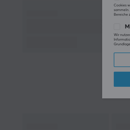
Spielzeit
Cookies w
sammeln. 
Geeignet für Gamer, die einen ergonomischen
Bereiche 
Controller suchen
M
Enthält HD Rumble für vibrierendes Feedback
NFC-Anschluss für amiibo-Unterstützung
Wir nutzen
Informatio
Grundlage 
Hallo!
Ich bin ein Übersetzungs-Roboter bei MaxGaming &
ich habe diese Artikelbeschreibung übersetzt. Wenn
Du Fehler in diesem Text feststellst,
kannst Du mir
gern ein Feedback geben.