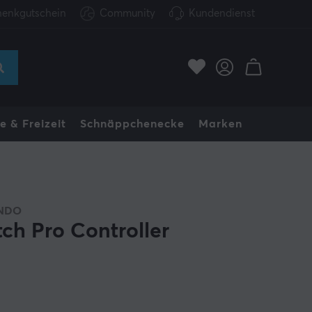
enkgutschein
Community
Kundendienst
e & Freizeit
Schnäppchenecke
Marken
NDO
tch Pro Controller