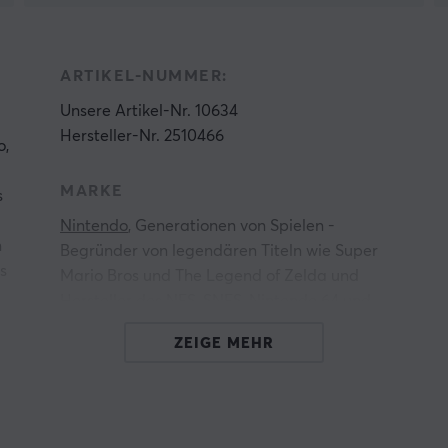
ARTIKEL-NUMMER:
Unsere Artikel-Nr. 10634
Hersteller-Nr. 2510466
o,
MARKE
s
Nintendo
, Generationen von Spielen -
n
Begründer von legendären Titeln wie Super
s
Mario Bros und The Legend of Zelda und
Hersteller des NES, SNES, Nintendo 64 und
Game Boy, jeder hat wahrscheinlich schon von
ZEIGE MEHR
e
Nintendo
gehört. Mit einem Finger in der
Spieleindustrie seit 1889, ist Nintendo eines der
ältesten Unternehmen in der Branche.
Nintendos innovatives Denken in Kombination