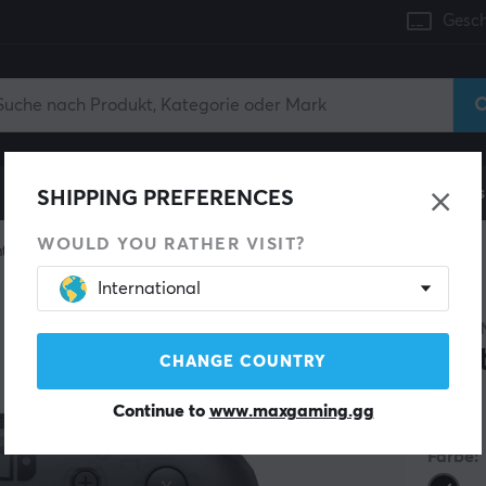
Gesch
Konsole
Gaming-Stühle
Handyzubehör
Zuhaus
SHIPPING PREFERENCES
WOULD YOU RATHER VISIT?
troller
International
NINTE
Swi
CHANGE COUNTRY
Continue to
www.maxgaming.gg
(9)
Farbe: