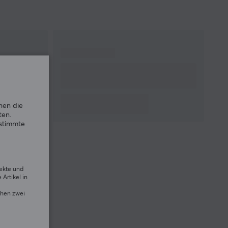
nen die
ten.
estimmte
rekte und
Artikel in
chen zwei
s