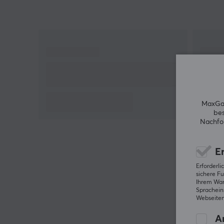
Funktion, die emotionale Rückmeldungsfunktionen
ermöglichen. Er verbindet sich drahtlos über
Bluetooth und umfasst einen USB Type-C-Anschlus
zum Laden und für die Verbindung. Er hat eine
Batterielaufzeit von bis zu 40 Stunden, was ihn für
lange Spielsitzungen geeignet macht.
Gewichtsmäßig liegt das Gerät bei 230 Gramm un
es hat eine Form, die ergonomisch angepasst ist, u
MaxGam
einer breiteren Benutzergruppe zu entsprechen. Es
bes
Nachfol
gibt auch einen NFC-Anschluss für amiibo-
Unterstützung, was die Möglichkeit bietet,
Spielfiguren mit kompatiblen Titeln zu verwenden.
Er
Erforderl
Zusammenfassung
sichere Fu
Ihrem Ware
Teilweise transparentes Gehäuse für Premium-
Spracheins
Webseiten
Griff
Wiederaufladbarer Akku mit bis zu 40 Stunden
An