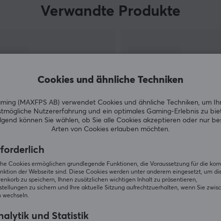
mit ihren legendären Titeln machen ihre
Verwandte Produkte
Konsolen zu etwas Besonderem.
s
Bei uns auf MaxGaming findest du ein
komplettes Sortiment, das darauf ausgerichtet
ist, dein Spielerlebnis zu verbessern und deine
Leistung zu steigern. Egal, ob du nach Nintendo
Cookies und ähnliche Techniken
d
Switch oder Zubehör suchst, kompetitive Spiele
m
spielen möchtest oder den Nervenkitzel von
ing (MAXFPS AB) verwendet Cookies und ähnliche Techniken, um Ih
tmögliche Nutzererfahrung und ein optimales Gaming-Erlebnis zu bie
Mario Kart, Mario Party oder Ring Fit Adventure
gend können Sie wählen, ob Sie alle Cookies akzeptieren oder nur b
genießen willst, wir haben, was du suchst.
Arten von Cookies erlauben möchten.
ZEIGE MEHR
forderlich
iche Cookies ermöglichen grundlegende Funktionen, die Voraussetzung für die kor
nktion der Webseite sind. Diese Cookies werden unter anderem eingesetzt, um die 
nkorb zu speichern, Ihnen zusätzlichen wichtigen Inhalt zu präsentieren,
tellungen zu sichern und Ihre aktuelle Sitzung aufrechtzuerhalten, wenn Sie zwis
 wechseln.
Andere Kunden kauften ebenfall
alytik und Statistik