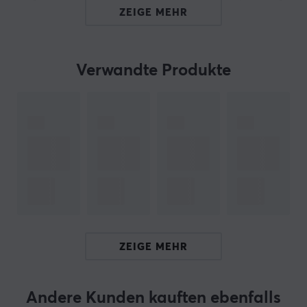
von 250V und einen Strom von 2,5A, was es zu einer
ZEIGE MEHR
zuverlässigen Lösung für die Verbindung verschiedener
Geräte im Wohn- oder Bürobereich macht.
Verwandte Produkte
Dieses Stromkabel ist dafür ausgelegt, eine stabile
Verbindung zwischen Geräten und
Netzwerksteckdosen zu bieten. Das gewinkelte Design
der Stecker erleichtert die Installation und minimiert
das Risiko von Beschädigungen am Kabel oder an
anderen angeschlossenen Geräten. Mit einer
maximalen Spannung von 250V und einem Strom von
2,5A kann das Kabel mit verschiedenen elektronischen
Geräten wie Computern und Monitoren verwendet
werden. Das Kabel hat eine schwarze Farbe, was es in
ZEIGE MEHR
den meisten Umgebungen unauffällig macht.
Zusammenfassung
Andere Kunden kauften ebenfalls