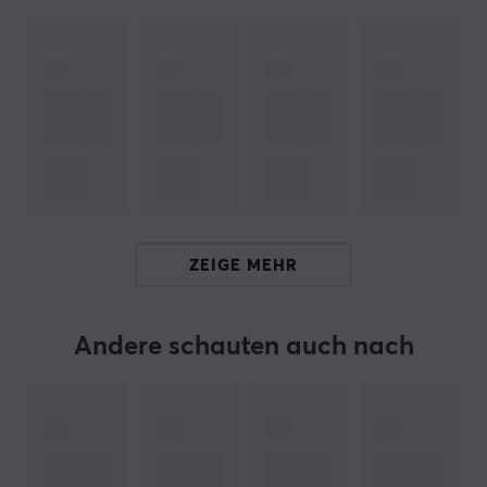
UNGESCHIRMTES GERÄTEKABEL
Max 250V, 2,5A
Zur Verbindung von elektronischen Geräten
Gewinkelter CEE 7/16 und IEC 60320 C7-Stecker
2 Meter lang
Hallo!
Ich bin ein Übersetzungs-Roboter bei MaxGaming & ich
habe diese Artikelbeschreibung übersetzt. Wenn Du
ZEIGE MEHR
Fehler in diesem Text feststellst,
kannst Du mir gern ein
Feedback geben.
Andere schauten auch nach
ARTIKEL-NUMMER:
Unsere Artikel-Nr. 10297
Hersteller-Nr. DEL-109BM