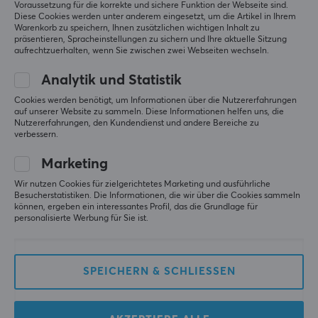
Voraussetzung für die korrekte und sichere Funktion der Webseite sind.
Diese Cookies werden unter anderem eingesetzt, um die Artikel in Ihrem
Relevanz
Warenkorb zu speichern, Ihnen zusätzlichen wichtigen Inhalt zu
TECHNISCHE DATEN
präsentieren, Spracheinstellungen zu sichern und Ihre aktuelle Sitzung
aufrechtzuerhalten, wenn Sie zwischen zwei Webseiten wechseln.
Alle Bewertungen
EIGENSCHAFTEN
Analytik und Statistik
Farbe
Elisabet H
Verifizierter Käufer
Casual Scout
Schwarz
Cookies werden benötigt, um Informationen über die Nutzererfahrungen
Level 5
auf unserer Website zu sammeln. Diese Informationen helfen uns, die
Nutzererfahrungen, den Kundendienst und andere Bereiche zu
Deltaco Netzkabel 2m Weiß
verbessern.
vor 2 Monaten
Marketing
Movitz E
Verifizierter Käufer
Wir nutzen Cookies für zielgerichtetes Marketing und ausführliche
Nerdy Scout
Level 5
Besucherstatistiken. Die Informationen, die wir über die Cookies sammeln
können, ergeben ein interessantes Profil, das die Grundlage für
Deltaco Netzkabel 2m Weiß
personalisierte Werbung für Sie ist.
vor 4 Monaten
SPEICHERN & SCHLIESSEN
Mehr aus unserer
Community