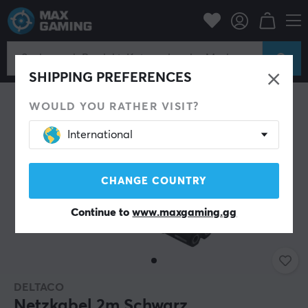
PC-Zubehör
Kabel und Adapter
Stromkabel
SHIPPING PREFERENCES
WOULD YOU RATHER VISIT?
International
CHANGE COUNTRY
Continue to
www.maxgaming.gg
DELTACO
Netzkabel 2m Schwarz