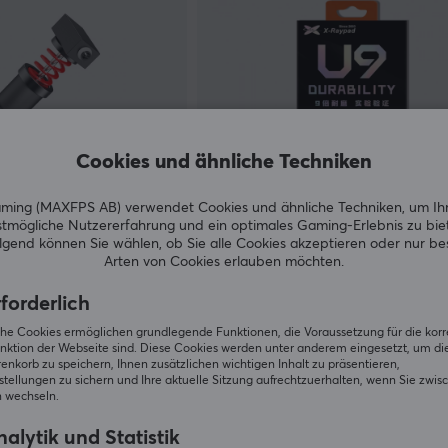
Cookies und ähnliche Techniken
ing (MAXFPS AB) verwendet Cookies und ähnliche Techniken, um Ih
tmögliche Nutzererfahrung und ein optimales Gaming-Erlebnis zu bie
X-raypad
gend können Sie wählen, ob Sie alle Cookies akzeptieren oder nur b
ke Pedal Performance
U9 Air 8mm - Dot Skates (40pcs
Arten von Cookies erlauben möchten.
it für SR-P Lite
forderlich
(3)
iche Cookies ermöglichen grundlegende Funktionen, die Voraussetzung für die kor
nktion der Webseite sind. Diese Cookies werden unter anderem eingesetzt, um die 
10.90 €
Auf Lager
A
nkorb zu speichern, Ihnen zusätzlichen wichtigen Inhalt zu präsentieren,
tellungen zu sichern und Ihre aktuelle Sitzung aufrechtzuerhalten, wenn Sie zwis
 wechseln.
NEU
alytik und Statistik