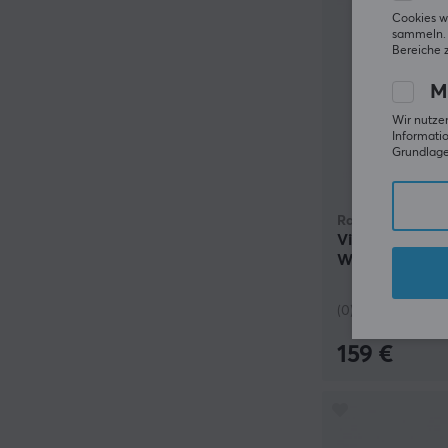
Cookies w
sammeln. 
Bereiche 
M
Wir nutzen
Informatio
Grundlage 
Razer
Viper V4 Pro L
Weiß
(0)
159 €