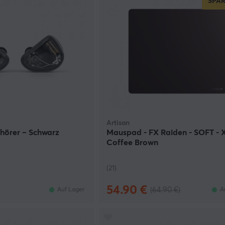
SPAR
Artisan
hörer – Schwarz
Mauspad - FX Raiden - SOFT - X
Coffee Brown
(21)
54.90 €
(64.90 €)
Auf Lager
A