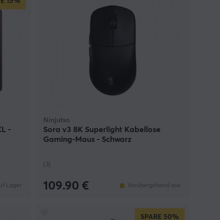
E
15%
Ninjutso
L -
Sora v3 8K Superlight Kabellose
Gaming-Maus - Schwarz
(3)
109.90 €
uf Lager
Vorübergehend aus
SPARE
50%