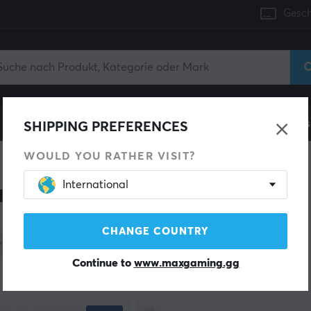
Gesch
Konsole
Gaming-Stühle
Handyzubehör
Zuhaus
SHIPPING PREFERENCES
WOULD YOU RATHER VISIT?
International
erzubehör für PC-Gamer
CHANGE COUNTRY
Kategorie
Farbe
Lagerbestand
Continue to
www.maxgaming.gg
Produkte