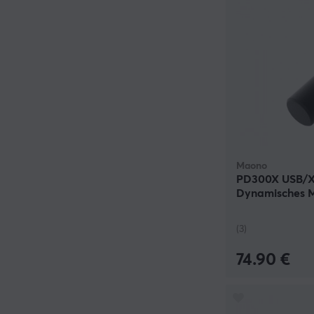
Maono
PD300X USB/X
Dynamisches M
(3)
74.90 €