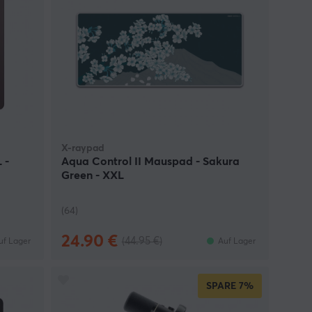
X-raypad
 -
Aqua Control II Mauspad - Sakura
Green - XXL
(64)
24.90 €
(44.95 €)
uf Lager
Auf Lager
SPARE
7%