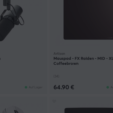
Artisan
n
Mauspad - FX Raiden - MID - XL
Coffeebrown
(34)
64.90 €
Auf Lager
A