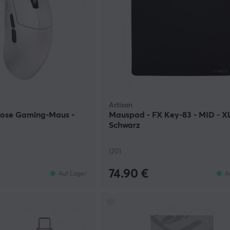
Artisan
ose Gaming-Maus -
Mauspad - FX Key-83 - MID - XL
Schwarz
(20)
74.90 €
Auf Lager
A