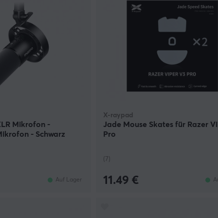
X-raypad
LR Mikrofon -
Jade Mouse Skates für Razer V
ikrofon - Schwarz
Pro
(7)
11.49 €
Auf Lager
A