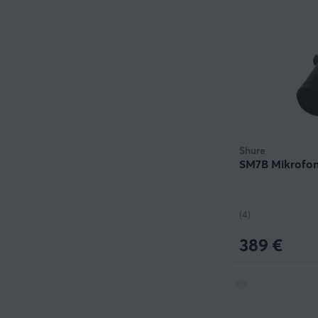
Shure
SM7B Mikrofo
(4)
389 €