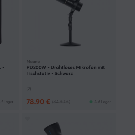
Maono
 -
PD200W - Drahtloses Mikrofon mit
Tischstativ - Schwarz
(2)
78.90 €
(84.90 €)
uf Lager
Auf Lager