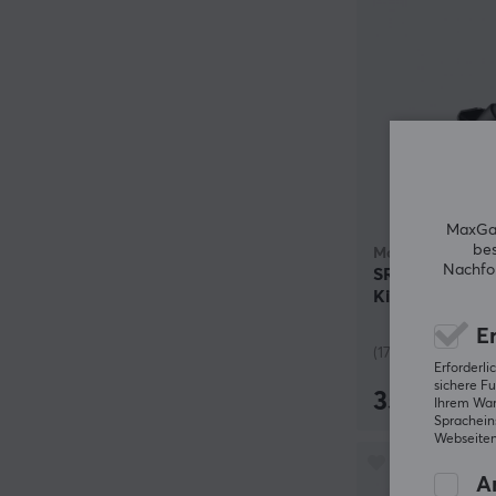
MaxGam
bes
Moza Racing
Nachfol
SR-P Lite Bra
Kit - Upgrade-K
Bremspedal
Er
(17)
Erforderl
sichere Fu
35 €
Ihrem Ware
Spracheins
Webseiten
An