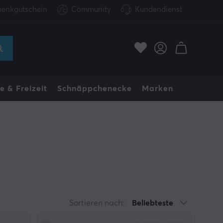
enkgutschein
Community
Kundendienst
e & Freizeit
Schnäppchenecke
Marken
Sortieren nach:
Beliebteste