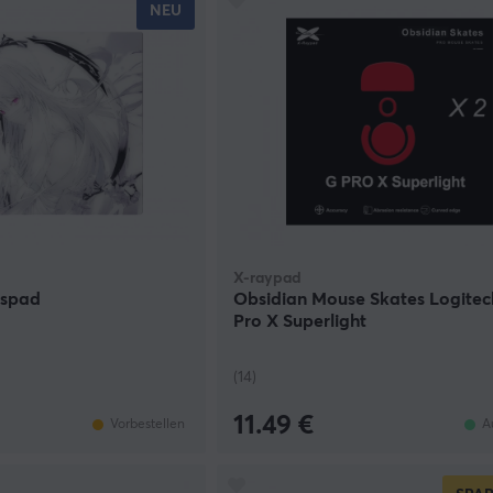
NEU
X-raypad
uspad
Obsidian Mouse Skates Logitec
Pro X Superlight
(14)
11.49 €
Vorbestellen
A