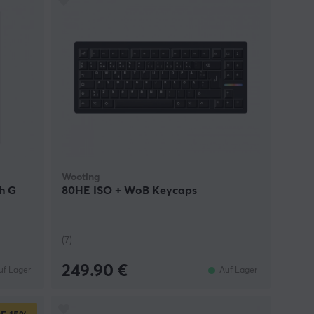
Wooting
h G
80HE ISO + WoB Keycaps
(7)
249.90 €
uf Lager
Auf Lager