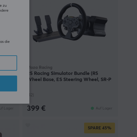
e zu
ndere
as die
Moza Racing
R5 Racing Simulator Bundle (R5
Wheel Base, ES Steering Wheel, SR-P
Lite Pedals)
(42)
399 €
uf Lager
Auf Lager
SPARE
45%