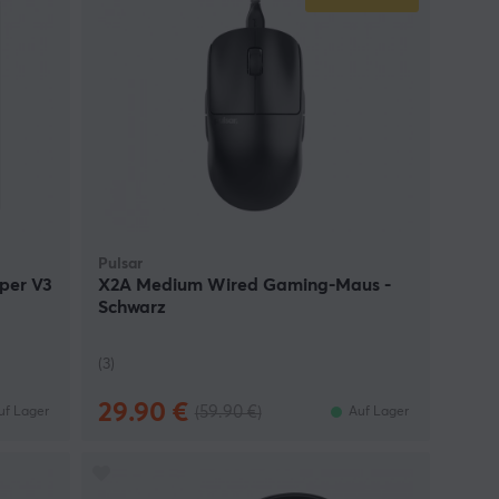
Pulsar
iper V3
X2A Medium Wired Gaming-Maus -
Schwarz
(3)
29.90 €
(59.90 €)
uf Lager
Auf Lager