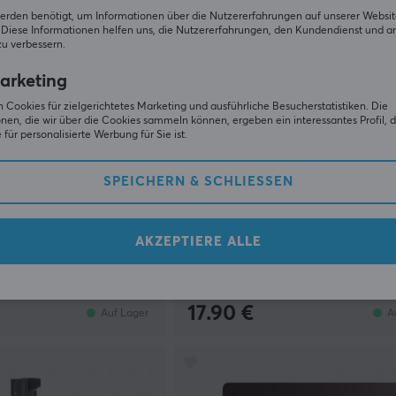
erden benötigt, um Informationen über die Nutzererfahrungen auf unserer Websit
Diese Informationen helfen uns, die Nutzererfahrungen, den Kundendienst und a
zu verbessern.
arketing
 Cookies für zielgerichtetes Marketing und ausführliche Besucherstatistiken. Die
nen, die wir über die Cookies sammeln können, ergeben ein interessantes Profil, d
für personalisierte Werbung für Sie ist.
SPEICHERN & SCHLIESSEN
Maono
ightweight Wireless -
Mikrofonarm - Schwarz
AKZEPTIERE ALLE
(0)
17.90 €
Auf Lager
A