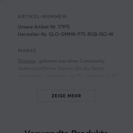
ARTIKEL-NUMMER:
Unsere Artikel-Nr. 17975
Hersteller-Nr. GLO-GMMK-P75-RGB-ISO-W
e
MARKE
Glorious
, geboren aus einer Community
leidenschaftlicher Gamer, die das Beste
verlangten – gestartet von PC-Gamern für PC-
Gamer. Glorious Gaming bietet Hardware und
d
Zubehör, die auf Spitzenleistung, Premium-
ZEIGE MEHR
Qualität und Erschwinglichkeit für alle
ausgelegt sind, und hat seit ihrer Gründung im
Jahr 2014 die traditionelle PC-Gaming-Branche
herausgefordert.
e