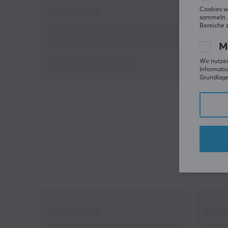
erworben werden
Cookies w
sammeln. 
32-Bit-ARM-Prozessor
Bereiche 
Geeignet für Gamer und Technikbegeisterte
M
RGB-Beleuchtung mit 16,8 Millionen Farben
Wir nutzen
Starke Schalldämmung durch
Informatio
Grundlage 
dichtungsmontierte Konstruktion
Hallo!
Ich bin ein Übersetzungs-Roboter bei MaxGaming &
ich habe diese Artikelbeschreibung übersetzt. Wenn
Du Fehler in diesem Text feststellst,
kannst Du mir
gern ein Feedback geben.