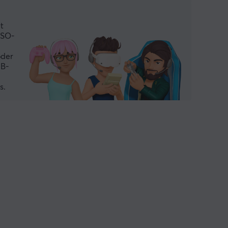
t
ISO-
g
oder
GB-
s.