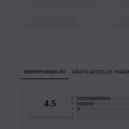
BEWERTUNGEN (74)
HÄUFIG GESTELLTE FRAGEN
5
4.5
4
3
2
Basierend auf 73 Bewertungen
1