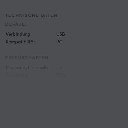
TECHNISCHE DATEN
DEFAULT
Verbindung
USB
Kompatibiltät
PC
EIGENSCHAFTEN
Mechanische schalter
Ja
Formfaktor
75%
Sprachlayout
ISO German, ISO
Nordic, ISO UK
Beleuchtung
Ja
RGB (16.8 m)
N-key rollover
Ja
Farbe
Silber