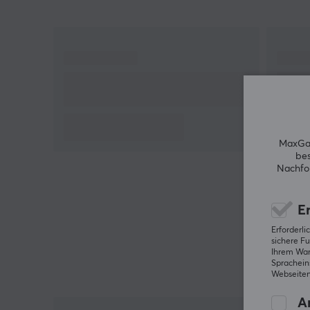
Löten ermöglichen. Sie ist mit einem 32-Bit-ARM-
Prozessor ausgestattet, der 16,8 Millionen
verschiedene RGB-Beleuchtungsoptionen steuert
und dem Benutzer die volle Kontrolle über die
Beleuchtung gibt. Das programmierbare Drehrad
bietet zusätzliche Funktionalität und ermöglicht di
einfache Anpassung von Einstellungen direkt
während des Spiels. Die Tastatur ist 332 mm breit,
135 mm tief und 32 mm hoch und wiegt 1,45 kg.
MaxGam
bes
Dadurch ist sie leicht zu handhaben und zu
Nachfol
transportieren. Der Anschluss erfolgt über USB und
die Tastatur ist sowohl mit PC- als auch mit
Er
QMK/VIA-Software kompatibel.
Erforderl
sichere Fu
Zusammenfassung
Ihrem Ware
Spracheins
Modulares Hot-Swap-Design für einfachen
Webseiten
Schalteraustausch
An
Schalter und Tastenkappen müssen separat