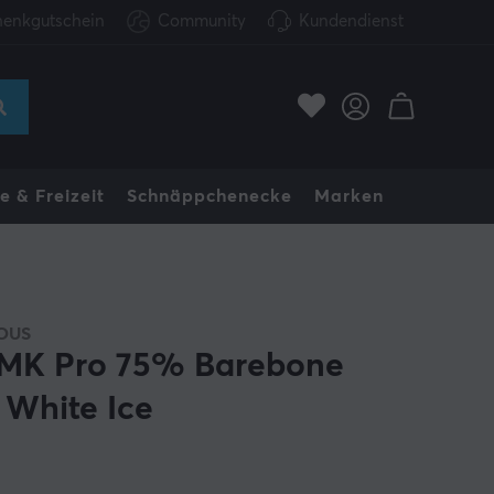
enkgutschein
Community
Kundendienst
e & Freizeit
Schnäppchenecke
Marken
OUS
K Pro 75% Barebone
 White Ice