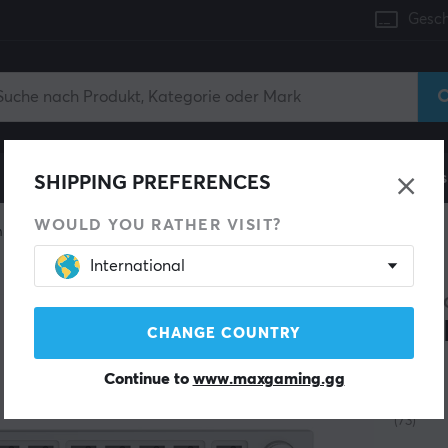
Gesch
Konsole
Gaming-Stühle
Handyzubehör
Zuhaus
SHIPPING PREFERENCES
WOULD YOU RATHER VISIT?
 keyboard
Barebone
International
SPARE 53%
GLORI
GMM
CHANGE COUNTRY
ISO
Continue to
www.maxgaming.gg
(73)