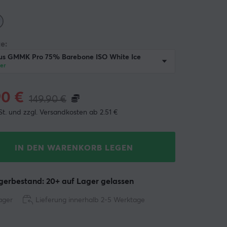
e:
ous GMMK Pro 75% Barebone ISO White Ice
er
90
€
149.90
€
St. und zzgl. Versandkosten ab 2.51 €
IN DEN WARENKORB LEGEN
erbestand: 20+ auf Lager gelassen
ager
Lieferung innerhalb 2-5 Werktage