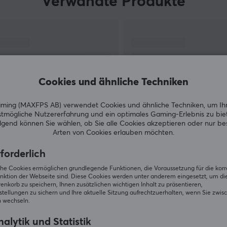
Verwandte Produkte
Die Produkte von Glorious wurden entwickelt,
um sowohl die Bedürfnisse von ernsthaften
Gamern zu erfüllen, die mehr wollten, als alle
anderen zu bieten hatten, als auch die
Bedürfnisse von Anfängern, die gerade nach
e
ihrer ersten Gaming-Maus suchen. Da sie zu den
ersten gehörten, die eine ultraleichte Gaming-
Cookies und ähnliche Techniken
Maus mit RGB-Beleuchtung anboten, eroberten
sie die Gaming-Branche immer wieder im
ing (MAXFPS AB) verwendet Cookies und ähnliche Techniken, um Ih
tmögliche Nutzererfahrung und ein optimales Gaming-Erlebnis zu bie
Sturm.
gend können Sie wählen, ob Sie alle Cookies akzeptieren oder nur b
Arten von Cookies erlauben möchten.
ZEIGE MEHR
forderlich
iche Cookies ermöglichen grundlegende Funktionen, die Voraussetzung für die kor
nktion der Webseite sind. Diese Cookies werden unter anderem eingesetzt, um die 
nkorb zu speichern, Ihnen zusätzlichen wichtigen Inhalt zu präsentieren,
tellungen zu sichern und Ihre aktuelle Sitzung aufrechtzuerhalten, wenn Sie zwis
Andere Kunden kauften ebenfall
 wechseln.
alytik und Statistik