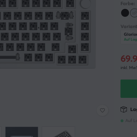
Farbe:
Variant
Glori
Auf Lag
69.
inkl. Mw
Lag
Auf L