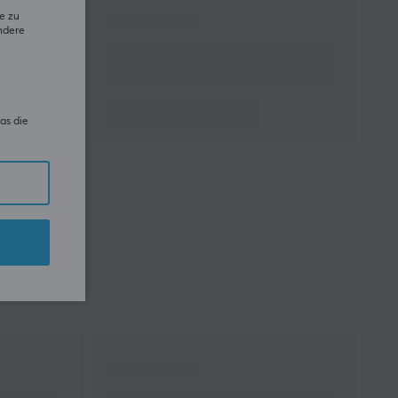
e zu
ndere
as die