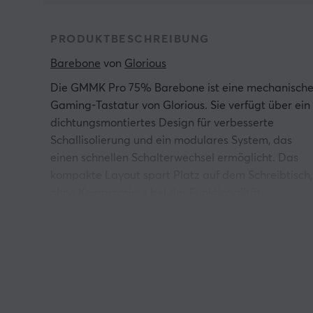
PRODUKTBESCHREIBUNG
Barebone
 von 
Glorious
Die GMMK Pro 75% Barebone ist eine mechanisch
Gaming-Tastatur von Glorious. Sie verfügt über ein
dichtungsmontiertes Design für verbesserte
Schallisolierung und ein modulares System, das
einen schnellen Schalterwechsel ermöglicht. Das
kompakte Layout spart Platz auf dem Schreibtisch,
ohne Kompromisse bei der Funktionalität
einzugehen. Die Tastatur eignet sich für Gamer un
Enthusiasten, die Wert auf individuelle Anpassung
und ein hochwertiges Spielgefühl legen.
Das Design der Tastatur umfasst 5-polige Hot-
Swap-Sockel, die den Austausch von Schaltern ohn