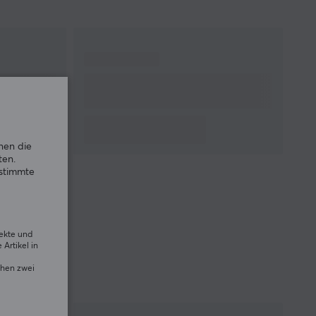
GARANTIE
Herstellergarantie
2 jahr garantie
GRÖSSE UND GEWICHT
Kabellänge
1.8 meter
Breite
332 mm
nen die
Höhe
32 mm
ten.
Tiefe
135 mm
estimmte
Gewicht
1.45 g
rekte und
Artikel in
chen zwei
s