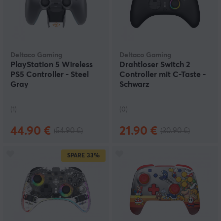
Deltaco Gaming
Deltaco Gaming
PlayStation 5 Wireless
Drahtloser Switch 2
PS5 Controller - Steel
Controller mit C-Taste -
Gray
Schwarz
(1)
(0)
44.90 €
21.90 €
(54.90 €)
(30.90 €)
SPARE
33%