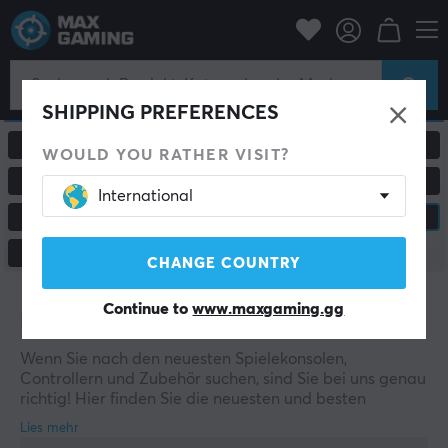
SHIPPING PREFERENCES
ALLE PRODUKTE
GAMING-MÄUSE
WOULD YOU RATHER VISIT?
MAUSPADS
HEADSETS & AUDIO
International
CUSTOM KEYBOARD
KONSOLE & ZUBEHÖR
MONITORE & ZUBEHÖR
CHANGE COUNTRY
Continue to
www.maxgaming.gg
Konsole & Zubehör
Wenn Sie nach den neuesten Spielekonsolen,
Controllern und Zubehör suchen, sind Sie bei uns genau
richtig! Hier finden Sie die neuesten und besten
Produkte der Top-Marken der Gaming-Branche. In der
folgenden Liste finden Sie die neuesten Controller,