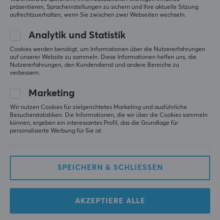
Tomtoc
Tomtoc
präsentieren, Spracheinstellungen zu sichern und Ihre aktuelle Sitzung
GameOn-G50 Switch 2
GameOn-G50 Switch 2
aufrechtzuerhalten, wenn Sie zwischen zwei Webseiten wechseln.
JoyCarry
JoyCarry Sling Bag -
Umhängetasche - Grün
Grau
Analytik und Statistik
Cookies werden benötigt, um Informationen über die Nutzererfahrungen
(0)
(0)
auf unserer Website zu sammeln. Diese Informationen helfen uns, die
Nutzererfahrungen, den Kundendienst und andere Bereiche zu
verbessern.
27.90 €
27.90 €
Marketing
Wir nutzen Cookies für zielgerichtetes Marketing und ausführliche
Besucherstatistiken. Die Informationen, die wir über die Cookies sammeln
können, ergeben ein interessantes Profil, das die Grundlage für
personalisierte Werbung für Sie ist.
SPEICHERN & SCHLIESSEN
8Bitdo
Turtle Beach
M30 Bluetooth
Atlas Verkabeltes
AKZEPTIERE ALLE
Gamepad - Earthion
Gaming Headset 200
Edition
Multi-Platform - Lilac