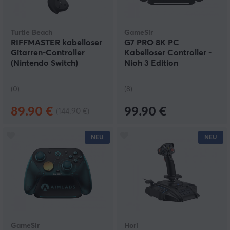
Turtle Beach
GameSir
RIFFMASTER kabelloser
G7 PRO 8K PC
Gitarren-Controller
Kabelloser Controller -
(Nintendo Switch)
Nioh 3 Edition
(0)
(8)
89.90 €
99.90 €
(144.90 €)
NEU
NEU
GameSir
Hori