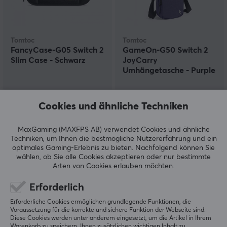
Tomtoc
Tomtoc
FancyCase-G05 Switch 2
GameOn-G50 Switch 2
Slim Case - Schwarz
JoyCarry
Umhängetasche - Purple
(0)
(0)
Cookies und ähnliche Techniken
27.90 €
27.90 €
MaxGaming (MAXFPS AB) verwendet Cookies und ähnliche
Techniken, um Ihnen die bestmögliche Nutzererfahrung und ein
optimales Gaming-Erlebnis zu bieten.
Nachfolgend können Sie
wählen, ob Sie alle Cookies akzeptieren oder nur bestimmte
Arten von Cookies erlauben möchten.
Erforderlich
Erforderliche Cookies ermöglichen grundlegende Funktionen, die
Voraussetzung für die korrekte und sichere Funktion der Webseite sind.
Diese Cookies werden unter anderem eingesetzt, um die Artikel in Ihrem
Warenkorb zu speichern, Ihnen zusätzlichen wichtigen Inhalt zu