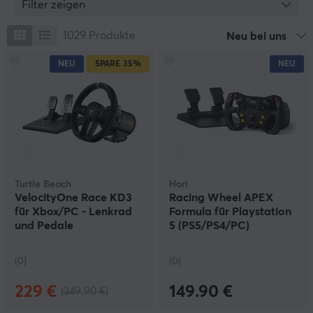
Filter zeigen
Konsolen, Headsets, Räder und alles andere, was Sie für
Ihr Konsolenspiel benötigen.
1029
Produkte
Neu bei uns
NEU
SPARE
35%
NEU
Turtle Beach
Hori
VelocityOne Race KD3
Racing Wheel APEX
für Xbox/PC - Lenkrad
Formula für Playstation
und Pedale
5 (PS5/PS4/PC)
(0)
(0)
229 €
149.90 €
(349.90 €)