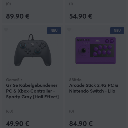
(0)
(1)
89.90 €
54.90 €
NEU
NEU
GameSir
8Bitdo
G7 Se Kabelgebundener
Arcade Stick 2.4G PC &
PC & Xbox-Controller -
Nintendo Switch - Lila
Sporty Gray [Hall Effect]
(60)
(0)
49.90 €
84.90 €