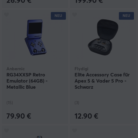
26.90 €
199.90 €
NEU
NEU
Anbernic
Flydigi
RG34XXSP Retro
Elite Accessory Case für
Emulator (64GB) -
Apex 5 & Vader 5 Pro -
Metallic Blue
Schwarz
(15)
(3)
79.90 €
12.90 €