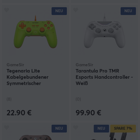
NEU
NEU
GameSir
GameSir
Tegenaria Lite
Tarantula Pro TMR
Kabelgebundener
Esports Handcontroller -
Symmetrischer
Weiß
Controller - MenaRD
Edition
(8)
(0)
22.90 €
99.90 €
NEU
NEU
SPARE
7%