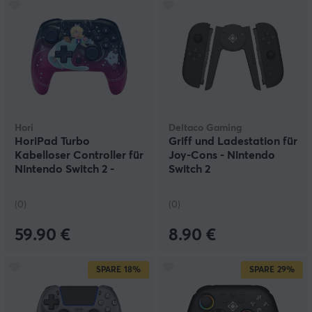
Hori
Deltaco Gaming
HoriPad Turbo
Griff und Ladestation für
Kabelloser Controller für
Joy-Cons - Nintendo
Nintendo Switch 2 -
Switch 2
Universe Rosalina
(0)
(0)
59.90 €
8.90 €
SPARE
18%
SPARE
29%