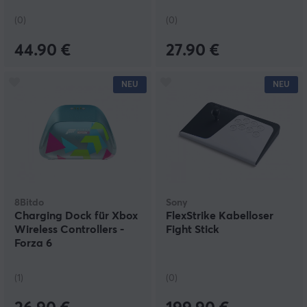
(0)
(0)
44.90 €
27.90 €
NEU
NEU
8Bitdo
Sony
Charging Dock für Xbox
FlexStrike Kabelloser
Wireless Controllers -
Fight Stick
Forza 6
(1)
(0)