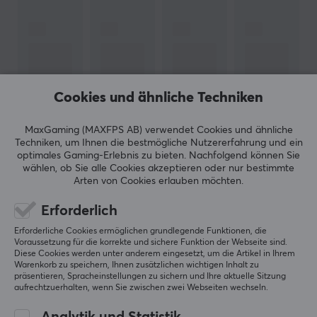
Hersteller-Nr. GSGT3PXB001-1
MARKE
Seit dem Start im Jahr 2013 konzentriert sich
GameSir
auf Innovation, Offenheit und Zusammenarbeit und
Cookies und ähnliche Techniken
erforscht kontinuierlich den Bereich der mobilen
Gaming-Ausrüstung. Von Gaming-Plattformen bis hin
MaxGaming (MAXFPS AB) verwendet Cookies und ähnliche
zu intelligenten Geräten führt und fertigt GameSir
Techniken, um Ihnen die bestmögliche Nutzererfahrung und ein
Produkte mit einem Geek-Geist, um Gaming-
optimales Gaming-Erlebnis zu bieten.
Nachfolgend können Sie
ZEIGE MEHR
wählen, ob Sie alle Cookies akzeptieren oder nur bestimmte
Equipment zu entwickeln, das jedes Spielerlebnis zum
Arten von Cookies erlauben möchten.
Besseren bereichert. GameSir ist als führender
Entwickler von Controllern und anderem Zubehör für
BEWERTUNGEN (0)
HÄUFIG GESTELLTE FRAGEN (0)
Erforderlich
mobile Spiele und Konsolen bekannt. Sie entwickeln oft
Erforderliche Cookies ermöglichen grundlegende Funktionen, die
neue innovative Produkte, um ihren Nutzern einen
Voraussetzung für die korrekte und sichere Funktion der Webseite sind.
Diese Cookies werden unter anderem eingesetzt, um die Artikel in Ihrem
Vorteil zu verschaffen.
Warenkorb zu speichern, Ihnen zusätzlichen wichtigen Inhalt zu
5
0%
präsentieren, Spracheinstellungen zu sichern und Ihre aktuelle Sitzung
0.0
4
0%
aufrechtzuerhalten, wenn Sie zwischen zwei Webseiten wechseln.
GameSir arbeitet derzeit mit großen Gaming-
3
0%
2
0%
Unternehmen auf der ganzen Welt zusammen,