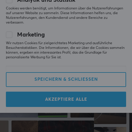
Analytik und Statistik
Basierend auf 0 Bewertungen
1
0%
darunter Apple, Gameloft, Nvidia, DJI und mehreren
Cookies werden benötigt, um Informationen über die Nutzererfahrungen
verschiedenen E-Sport-Organisationen. GamerSir ist
auf unserer Website zu sammeln. Diese Informationen helfen uns, die
Nutzererfahrungen, den Kundendienst und andere Bereiche zu
bestrebt, seinen Kunden innovative Gaming-Hardware,
GEBE EINE BEWERTUNG AB
verbessern.
-Software und -Services zu bieten und ihnen dabei zu
Marketing
helfen, den Sieg zu erringen.
Wir nutzen Cookies für zielgerichtetes Marketing und ausführliche
Mehr aus unserer
Besucherstatistiken. Die Informationen, die wir über die Cookies sammeln
TECHNISCHE DATEN
können, ergeben ein interessantes Profil, das die Grundlage für
personalisierte Werbung für Sie ist.
Community
DEFAULT
Verbindung
SPEICHERN & SCHLIESSEN
USB
Kabellos
Nein
AKZEPTIERE ALLE
Kompatibiltät
PC, Xbox Series