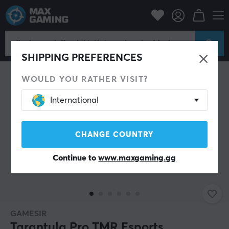
PC-Zubehör
Gamepad
Gamepad
NEU
SHIPPING PREFERENCES
WOULD YOU RATHER VISIT?
International
CHANGE COUNTRY
Continue to
www.maxgaming.gg
GAMESIR
Tarantula Pro TMR Esports