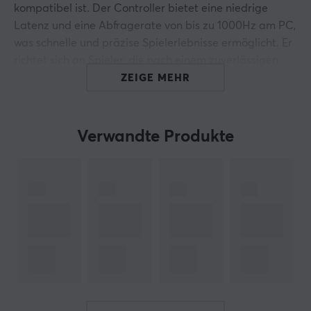
kompatibel ist. Der Controller bietet eine niedrige
Latenz und eine Abfragerate von bis zu 1000Hz am PC,
was schnelle und präzise Spielerlebnisse ermöglicht. Er
richtet sich an Spieler, die nach einem zuverlässigen
und reaktionsschnellen Controller für Wettkampfspiele
ZEIGE MEHR
suchen.
Dieser Controller ist mit GameSir Mag-Res™ TMR-Pins
Verwandte Produkte
ausgestattet, die niedrigen Stromverbrauch mit hoher
Haltbarkeit kombinieren, was eine stabile und hohe
Abfragerate gewährleistet. Die doppellagigen Trigger-
Stops mit Halleffekt-Triggern und Mikroschaltern
bieten benutzerdefinierte Erlebnisse mit sowohl exakter
Kontrolle als auch schneller Reaktion. Der Controller
verfügt über neun umprogrammierbare Tasten für
maßgeschneiderte Funktionen sowie vier Rumble-
Motoren für realistische Vibrationsfeedback. Mit einem
integrierten 6-Achsen-Gyroskop unterstützt er auch die