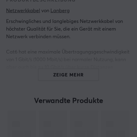
PRODUKTBESCHREIBUNG
Netzwerkkabel
 von 
Lanberg
Erschwingliches und langlebiges Netzwerkkabel von
höchster Qualität für Sie, die ein Gerät mit einem
Netzwerk verbinden müssen.
Cat6 hat eine maximale Übertragungsgeschwindigkeit
von 1 Gbit/s (1000 Mbit/s) bei normaler Nutzung, kann
aber auch bis zu 10 Gbit/s über kurze Distanzen
verarbeiten. Die Kabelbandbreite beträgt 250 MHz.
ZEIGE MEHR
Hallo!
Ich bin ein Übersetzungs-Roboter bei MaxGaming & ich
Verwandte Produkte
habe diese Artikelbeschreibung übersetzt. Wenn Du
Fehler in diesem Text feststellst,
kannst Du mir gern ein
Feedback geben.