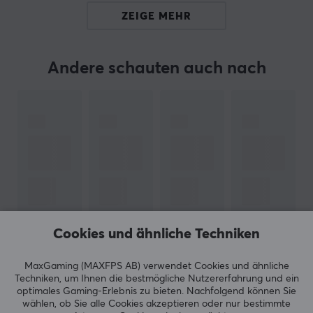
Produktportfolio wahrscheinlich genau das Richtige für
ZEIGE MEHR
Sie. Darüber hinaus werden Lösungen wie die
strukturierte Verkabelung inklusive LAN- und
Patchkabel sowie Tools zum Aufbau von LAN-
Andere schauten auch nach
Netzwerkinfrastrukturen angeboten. Sie finden auch
Werkzeuge und Produkte, die Ihnen bei der
Kabelkorrektur helfen.
TECHNISCHE DATEN
DEFAULT
Verbindung von
RJ45 (Männlich)
Cookies und ähnliche Techniken
Verbindung nach
ZEIGE MEHR
RJ45 (Männlich)
MaxGaming (MAXFPS AB) verwendet Cookies und ähnliche
Techniken, um Ihnen die bestmögliche Nutzererfahrung und ein
optimales Gaming-Erlebnis zu bieten.
Nachfolgend können Sie
BEWERTUNGEN (1)
HÄUFIG GESTELLTE FRAGEN (0)
EIGENSCHAFTEN
wählen, ob Sie alle Cookies akzeptieren oder nur bestimmte