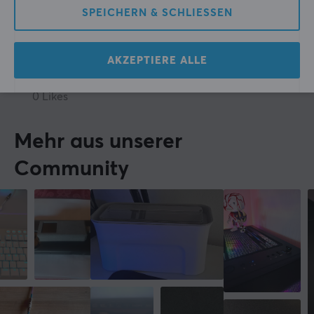
praktisch, etwas Länge übrig zu haben, sagte die 
20 meter
SPEICHERN & SCHLIESSEN
Braut.
Original anzeigen
Lanberg Cat6 UTP Patchkabel 20 Meter Grau
AKZEPTIERE ALLE
vor 2 Jahren
0 Likes
Mehr aus unserer
Community