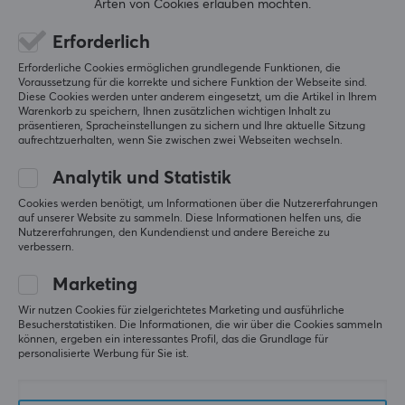
Arten von Cookies erlauben möchten.
Kabeltyp
Erforderlich
Cat6
5
100%
Erforderliche Cookies ermöglichen grundlegende Funktionen, die
5.0
Technik
4
0%
Voraussetzung für die korrekte und sichere Funktion der Webseite sind.
3
0%
U/UTP
Diese Cookies werden unter anderem eingesetzt, um die Artikel in Ihrem
2
0%
Warenkorb zu speichern, Ihnen zusätzlichen wichtigen Inhalt zu
Basierend auf 1 Bewertung
präsentieren, Spracheinstellungen zu sichern und Ihre aktuelle Sitzung
1
0%
Formfaktor
aufrechtzuerhalten, wenn Sie zwischen zwei Webseiten wechseln.
Runden
Analytik und Statistik
GEBE EINE BEWERTUNG AB
Farbe
Cookies werden benötigt, um Informationen über die Nutzererfahrungen
Grau
auf unserer Website zu sammeln. Diese Informationen helfen uns, die
Nutzererfahrungen, den Kundendienst und andere Bereiche zu
Relevanz
verbessern.
GARANTIE
Alle Bewertungen
Marketing
Herstellergarantie
Jøran B
Verifizierter Käufer
Wir nutzen Cookies für zielgerichtetes Marketing und ausführliche
2 jahr garantie
Besucherstatistiken. Die Informationen, die wir über die Cookies sammeln
Pwned Specialist
Level 6
können, ergeben ein interessantes Profil, das die Grundlage für
PC
Playstation
personalisierte Werbung für Sie ist.
GRÖSSE UND GEWICHT
Das Netzwerkkabel hat gut funktioniert, es ist 
Kabellänge