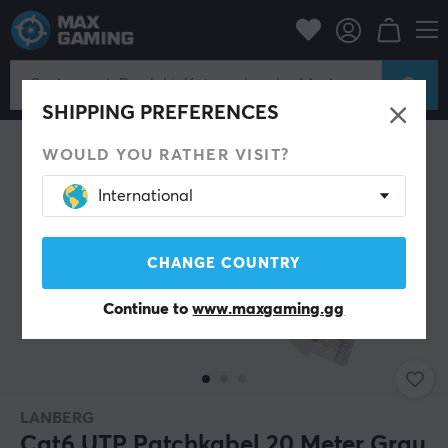
PC-Zubehör
Kabel und Adapter
Netzwerkkabel
SHIPPING PREFERENCES
WOULD YOU RATHER VISIT?
International
CHANGE COUNTRY
Continue to
www.maxgaming.gg
LANBERG
Cat6 UTP Patchkabel 20 Meter Grau