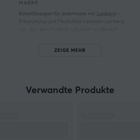
MARKE
Kabellösungen für jedermann mit
Lanberg
–
Entwicklung und Flexibilität zeichnen Lanberg
aus, das verschiedene Lösungen im Bereich
Netzwerk und Verkabelung anbietet. Ihr breites
Produktsortiment entwickelt sich ständig weiter
ZEIGE MEHR
und die Marke basiert darauf, dass ihre
Produkte kontinuierliche
Qualitätsverbesserungen erfahren. Ihr Talent,
Produkte an die Marktbedürfnisse anzupassen,
hat zu kontinuierlichem Wachstum beigetragen.
Verwandte Produkte
Wenn Sie auf der Suche nach einem Kabel oder
Adapter sind, ist Lanberg mit seinem breiten
Produktportfolio wahrscheinlich genau das
n.
Richtige für Sie. Darüber hinaus werden
Lösungen wie die strukturierte Verkabelung
inklusive LAN- und Patchkabel sowie Tools zum