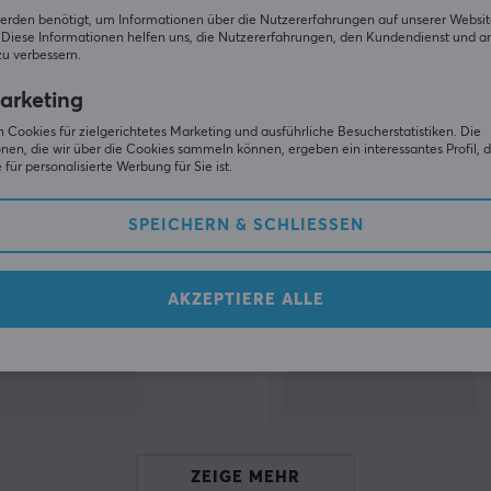
erden benötigt, um Informationen über die Nutzererfahrungen auf unserer Websit
Diese Informationen helfen uns, die Nutzererfahrungen, den Kundendienst und a
ZEIGE MEHR
zu verbessern.
arketing
 Cookies für zielgerichtetes Marketing und ausführliche Besucherstatistiken. Die
nen, die wir über die Cookies sammeln können, ergeben ein interessantes Profil, d
für personalisierte Werbung für Sie ist.
Andere schauten auch nach
SPEICHERN & SCHLIESSEN
AKZEPTIERE ALLE
ZEIGE MEHR