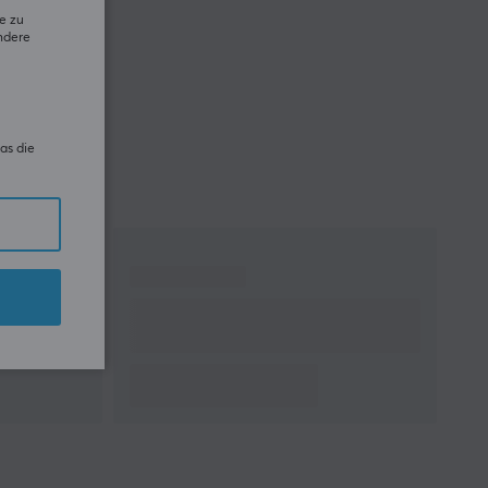
e zu
ndere
as die