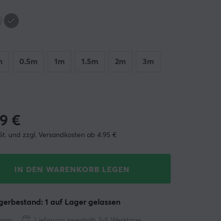
m
0.5m
1m
1.5m
2m
3m
99
€
St. und zzgl. Versandkosten ab 4.95 €
IN DEN WARENKORB LEGEN
erbestand: 1 auf Lager gelassen
ager
Lieferung innerhalb 2-5 Werktage