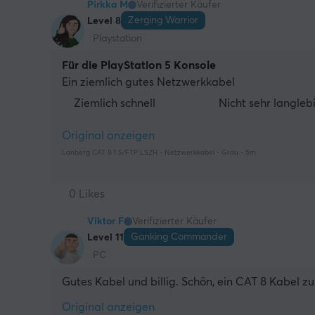
Pirkka M
Verifizierter Käufer
Zerging Warrior
Level 8
Playstation
Für die PlayStation 5 Konsole
Ein ziemlich gutes Netzwerkkabel
Ziemlich schnell
Nicht sehr langleb
Original anzeigen
Lanberg CAT 8.1 S/FTP LSZH - Netzwerkkabel - Grau - 5m
0 Likes
Viktor F
Verifizierter Käufer
Ganking Commander
Level 11
PC
Gutes Kabel und billig. Schön, ein CAT 8 Kabel z
Original anzeigen