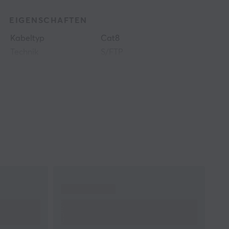
EIGENSCHAFTEN
Kabeltyp
Cat8
Technik
S/FTP
Formfaktor
Runden
Farbe
Grau
GARANTIE
Herstellergarantie
2 jahr garantie
GRÖSSE UND GEWICHT
Kabellänge
5 meter