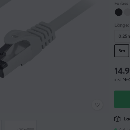
Farbe:
Länge:
0.25
5m
14.
inkl. Mw
Lag
Auf L