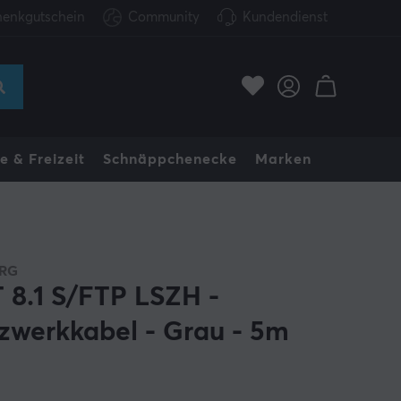
enkgutschein
Community
Kundendienst
e & Freizeit
Schnäppchenecke
Marken
RG
 8.1 S/FTP LSZH -
zwerkkabel - Grau - 5m