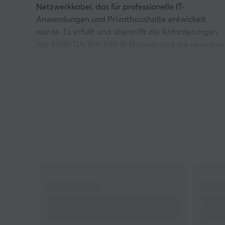
Netzwerkkabel, das für professionelle IT-
Anwendungen und Privathaushalte entwickelt
wurde. Es erfüllt und übertrifft die Anforderungen
der ANSI/TIA/EIA-568-B-Normen und die neuesten
ISO/IEC 11801 Klasse Ea-Standards, um die höchste
Qualitätsleistung zu gewährleisten.
Lanberg Netzwerkkabel CAT 8.1 wurde mit S/FTP
(Braid + each pair foiled) Abschirmung für
maximalen Schutz gegen elektromagnetische
Störungen entwickelt und verfügt über einen
robusten LSZH-Mantel für hohe Haltbarkeit. Mit
einer Bandbreite von bis zu 40 Gb/s und einer
Frequenz von bis zu 2.000 MHz mit minimalem
Signalverlust oder Dämpfung kann dieses
Internetkabel Daten unglaublich schnell übertrage
Trådmått: 26AWG (7 x 0,16 mm)