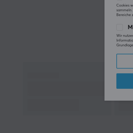
Cookies w
sammeln. 
Bereiche 
M
Wir nutzen
Informatio
Grundlage 