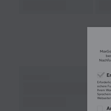
Außendurchmesser: 6,0 mm +/- 0,2 mm
Frequenz: bis zu 2000MHz
LSZH (Low Smoke Zero Halogen)
Bandbreite: bis zu 40 Gb/s
Produkte entsprechen der IS0/IEC 11801
CAT 8.1 Netzwerkkabel
Fluke Passed
MaxGam
Dieses Cat 8 Netzwerkkabel von Lanberg ist nicht
bes
nur ein hochwertiges Patchkabel, sondern auch seh
Nachfol
günstig. Kaufen Sie Ihr Lanberg 8.1 Ethernet Kabel
und genießen Sie eine ununterbrochene
Er
Datenübertragung in Ihrem Netzwerk.
Erforderl
sichere Fu
Ihrem Ware
Spracheins
Webseiten
An