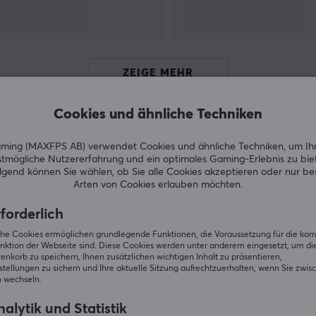
Aufbau von LAN-Netzwerkinfrastrukturen
angeboten. Sie finden auch Werkzeuge und
Produkte, die Ihnen bei der Kabelkorrektur
helfen.
ZEIGE MEHR
Cookies und ähnliche Techniken
ing (MAXFPS AB) verwendet Cookies und ähnliche Techniken, um Ih
Andere Kunden kauften ebenfall
tmögliche Nutzererfahrung und ein optimales Gaming-Erlebnis zu bie
r
gend können Sie wählen, ob Sie alle Cookies akzeptieren oder nur b
Arten von Cookies erlauben möchten.
forderlich
iche Cookies ermöglichen grundlegende Funktionen, die Voraussetzung für die kor
nktion der Webseite sind. Diese Cookies werden unter anderem eingesetzt, um die 
nkorb zu speichern, Ihnen zusätzlichen wichtigen Inhalt zu präsentieren,
tellungen zu sichern und Ihre aktuelle Sitzung aufrechtzuerhalten, wenn Sie zwis
 wechseln.
alytik und Statistik