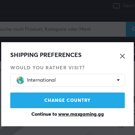
Gesch
Konsole
Gaming-Stühle
Handyzubehör
Zuhaus
SHIPPING PREFERENCES
WOULD YOU RATHER VISIT?
kabel
International
LANBE
CAT
CHANGE COUNTRY
Net
Continue to
www.maxgaming.gg
(3)