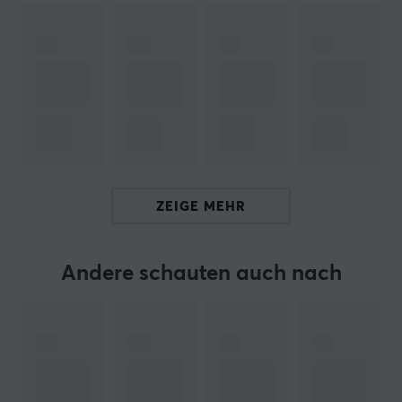
ARTIKEL-NUMMER:
Unsere Artikel-Nr. 33097
Hersteller-Nr. 9H.N56FQ.A61
MARKE
ZOWIE von BenQ
– Der Hersteller, der nach Perfektion
strebt – Das Unternehmen wurde 2008 gegründet und
ZEIGE MEHR
hat sich von Anfang an der Herstellung von Gaming-
Geräten mit bestmöglicher Leistung auf Elite-Niveau
verschrieben. Alle ihre Produkte werden mit E-Sport-
Andere schauten auch nach
Legenden wie Emil „HeatoN“ Christensen, Abdisamad
„SpawN“ Mohamed und Filip „NEO“ Kubski hergestellt.
Alle Produkte von
ZOWIE by BenQ
sind so konzipiert,
dass sie Spitzenleistungen erbringen können. Fast alle
Mäuse
sind in verschiedenen Größen erhältlich, um für