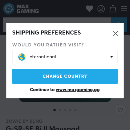
PC-Zubehör
Mauspad
SHIPPING PREFERENCES
WOULD YOU RATHER VISIT?
International
CHANGE COUNTRY
Continue to
www.maxgaming.gg
ZOWIE BY BENQ
G-SR-SE Bi II Mauspad