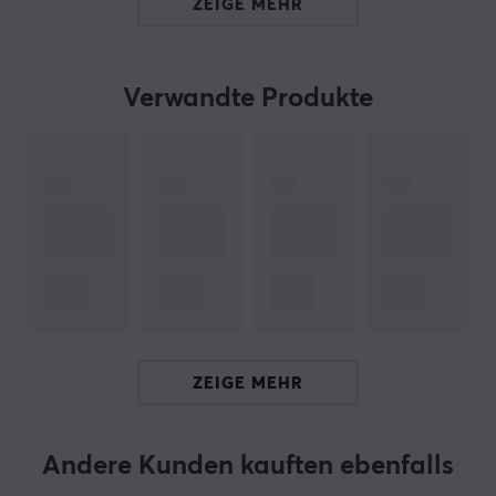
unglaublichen Kickstart bietet, der es einfacher macht,
ZEIGE MEHR
Ihre Bewegungen und schnellen Bewegungen mit hoher
Präzision zu platzieren.
Verwandte Produkte
Das G-SR-SE verfügt über eine brandneue Anti-Rutsch-
Basis, die noch besseren Halt als frühere Mauspads
bietet und so für Stabilität und Zuverlässigkeit bei
intensiven Gaming-Sessions sorgt. Ganz gleich, wie
hektisch das Spiel auch wird, die Griffigkeit des
Mauspads sorgt dafür, dass Sie immer im Mittelpunkt
des Kampfes stehen.
Der G-SR-SE verschafft Ihnen einen Wettbewerbsvorteil
gegenüber der Konkurrenz und ermöglicht es Ihnen,
ZEIGE MEHR
jedes Spiel mit Stil und Selbstvertrauen zu dominieren.
Dieses Mauspad ist wirklich ein Muss für jeden, der sein
Gaming ernst nimmt und seine Leistung maximieren
Andere Kunden kauften ebenfalls
möchte.