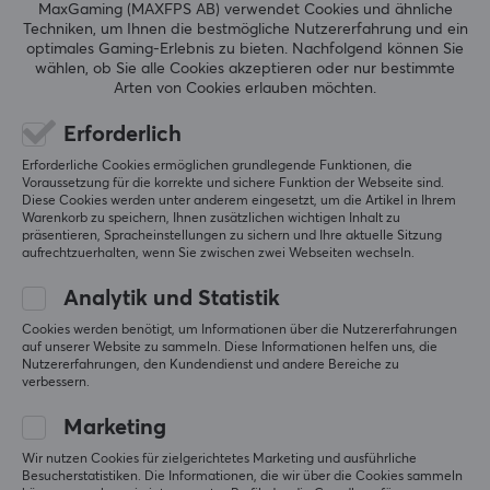
MaxGaming (MAXFPS AB) verwendet Cookies und ähnliche
Techniken, um Ihnen die bestmögliche Nutzererfahrung und ein
optimales Gaming-Erlebnis zu bieten.
Nachfolgend können Sie
Relevanz
wählen, ob Sie alle Cookies akzeptieren oder nur bestimmte
Arten von Cookies erlauben möchten.
Alle Bewertungen
Erforderlich
Minh Duc N
Verifizierter Käufer
Tired Specialist
Level 6
Erforderliche Cookies ermöglichen grundlegende Funktionen, die
Voraussetzung für die korrekte und sichere Funktion der Webseite sind.
Diese Cookies werden unter anderem eingesetzt, um die Artikel in Ihrem
Glattes, schnelles Mauspad, das Einzige, was mir 
Warenkorb zu speichern, Ihnen zusätzlichen wichtigen Inhalt zu
nicht gefällt, ist, dass es keine Naht gibt und die 
präsentieren, Spracheinstellungen zu sichern und Ihre aktuelle Sitzung
Unterseite nicht wirklich klebrig ist
aufrechtzuerhalten, wenn Sie zwischen zwei Webseiten wechseln.
Original anzeigen
Analytik und Statistik
ZOWIE by BenQ G-SR-SE Rouge II Mauspad
Cookies werden benötigt, um Informationen über die Nutzererfahrungen
vor 2 Monaten
auf unserer Website zu sammeln. Diese Informationen helfen uns, die
Nutzererfahrungen, den Kundendienst und andere Bereiche zu
2 Likes
verbessern.
David T
Verifizierter Käufer
Marketing
Speedy Crusader
Level 13
Wir nutzen Cookies für zielgerichtetes Marketing und ausführliche
PC
Xbox
Besucherstatistiken. Die Informationen, die wir über die Cookies sammeln