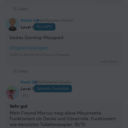
0 Likes
Nikita A
Verifizierter Käufer
Pro NPC
Level 1
bestes Gaming-Mauspad
Original anzeigen
ZOWIE by BenQ G-SR-SE Rouge II Mauspad
letzte Woche
0 Likes
Noah S
Verifizierter Käufer
Speedy Guardian
Level 7
PC
Sehr gut
Mein Freund Marcus mag diese Mausmatte. 
Funktioniert als Decke und Dönerrolle. Funktioniert 
wie benutztes Toilettenpapier. 10/10