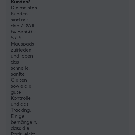
Kunden?
Breite
Die meisten
470 mm
Kunden
sind mit
Tiefe
den ZOWIE
390 mm
by BenQ G-
SR-SE
Mauspads
zufrieden
und loben
das
schnelle,
sanfte
Gleiten
sowie die
gute
Kontrolle
und das
Tracking.
Einige
bemängeln,
dass die
Pads leicht