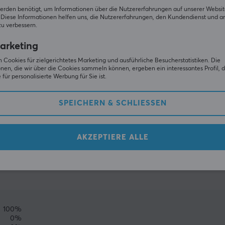
erden benötigt, um Informationen über die Nutzererfahrungen auf unserer Websit
Diese Informationen helfen uns, die Nutzererfahrungen, den Kundendienst und a
zu verbessern.
arketing
 Cookies für zielgerichtetes Marketing und ausführliche Besucherstatistiken. Die
nen, die wir über die Cookies sammeln können, ergeben ein interessantes Profil, d
für personalisierte Werbung für Sie ist.
SPEICHERN & SCHLIESSEN
ZEIGE MEHR
AKZEPTIERE ALLE
(1)
GEMEINSCHAFT
100%
0%