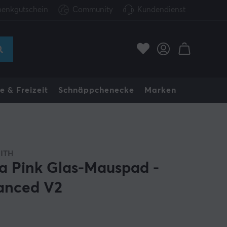
enkgutschein
Community
Kundendienst
e & Freizeit
Schnäppchenecke
Marken
ITH
a Pink Glas-Mauspad -
anced V2