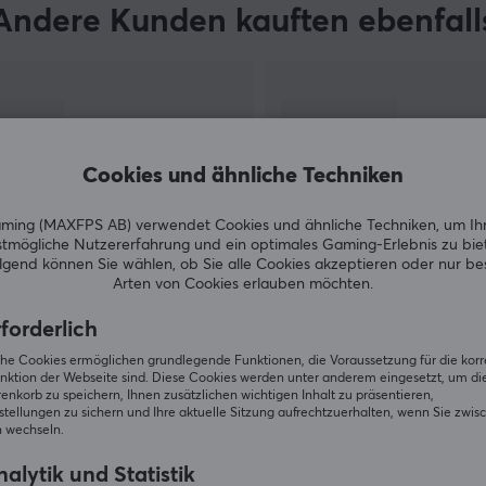
Andere Kunden kauften ebenfall
Cookies und ähnliche Techniken
ing (MAXFPS AB) verwendet Cookies und ähnliche Techniken, um Ih
tmögliche Nutzererfahrung und ein optimales Gaming-Erlebnis zu bie
gend können Sie wählen, ob Sie alle Cookies akzeptieren oder nur b
Arten von Cookies erlauben möchten.
ZEIGE MEHR
forderlich
iche Cookies ermöglichen grundlegende Funktionen, die Voraussetzung für die kor
nktion der Webseite sind. Diese Cookies werden unter anderem eingesetzt, um die 
nkorb zu speichern, Ihnen zusätzlichen wichtigen Inhalt zu präsentieren,
tellungen zu sichern und Ihre aktuelle Sitzung aufrechtzuerhalten, wenn Sie zwis
 wechseln.
Andere schauten auch nach
alytik und Statistik