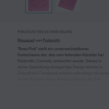
PRODUKTBESCHREIBUNG
Mauspad
 von 
Padsmith
"Rosa Pink" stellt ein unverwechselbares
Farbschema dar, das vom leitenden Künstler bei
Padsmith, Conrady, entworfen wurde. Dieses in
seiner Gestaltung einzigartige Design könnte in
Zukunft ein Comeback erleben, allerdings mit einer
neuen Variante seiner Farbvariationen. Ihr Ziel
besteht darin, der großen Vielfalt an
Computerinstallationen weltweit gerecht zu werde
indem sie eine Reihe von Designoptionen anbieten.