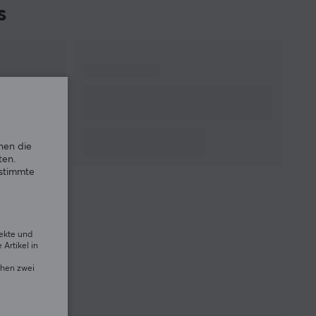
s
nen die
ten.
estimmte
rekte und
Artikel in
chen zwei