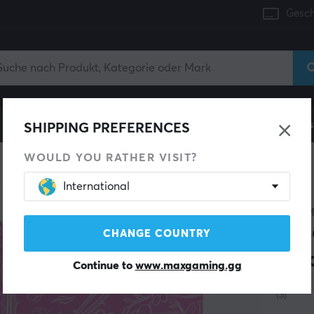
Gesch
Konsole
Gaming-Stühle
Handyzubehör
Zuhaus
SHIPPING PREFERENCES
WOULD YOU RATHER VISIT?
International
PADSM
Ros
CHANGE COUNTRY
Bal
Continue to
www.maxgaming.gg
(3)