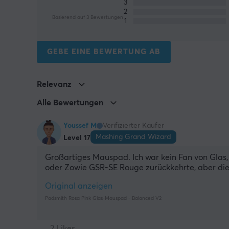
3
2
Basierend auf 3 Bewertungen
1
GEBE EINE BEWERTUNG AB
Relevanz
Alle Bewertungen
Youssef M
Verifizierter Käufer
Mashing Grand Wizard
Level 17
Großartiges Mauspad. Ich war kein Fan von Glas,
oder Zowie GSR-SE Rouge zurückkehrte, aber die
Original anzeigen
Padsmith Rosa Pink Glas-Mauspad - Balanced V2
2 Likes