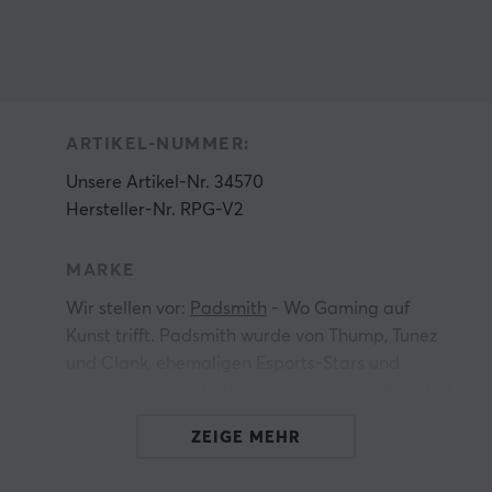
ARTIKEL-NUMMER:
Unsere Artikel-Nr. 34570
Hersteller-Nr. RPG-V2
MARKE
Wir stellen vor:
Padsmith
- Wo Gaming auf
Kunst trifft. Padsmith wurde von Thump, Tunez
und Clank, ehemaligen Esports-Stars und
wahren Gaming-Enthusiasten, entwickelt und ist
n,
die ultimative Verschmelzung von
ZEIGE MEHR
außergewöhnlicher Qualität und
atemberaubendem Design. Erlebe mit uns ein