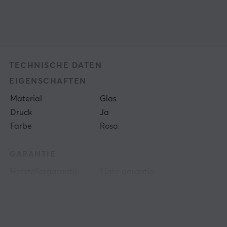
TECHNISCHE DATEN
EIGENSCHAFTEN
Material
Glas
Druck
Ja
Farbe
Rosa
GARANTIE
Herstellergarantie
1 jahr garantie
GRÖSSE UND GEWICHT
Dicke
2 mm