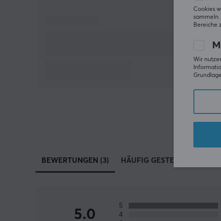
Cookies w
sammeln. 
Bereiche 
M
Wir nutzen
Informatio
Grundlage 
BEWERTUNGEN (3)
HÄUFIG GESTELLTE FRAGEN 
5
5.0
4