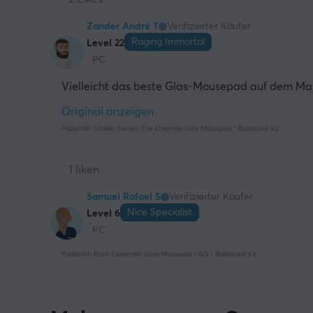
Zander André T
Verifizierter Käufer
Raging Immortal
Level 22
PC
Vielleicht das beste Glas-Mousepad auf dem Ma
Original anzeigen
Padsmith Striker Series: The Empress Glas-Mauspad - Balanced V2
1 liken
Samuel Rafael S
Verifizierter Käufer
Nice Specialist
Level 6
PC
Padsmith Rosa Lavender Glas-Mauspad - SQ - Balanced V2