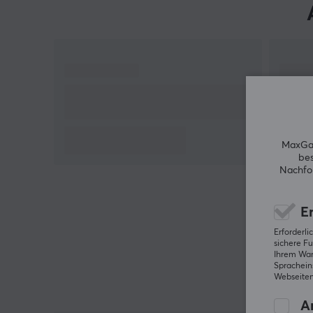
MaxGam
bes
Nachfol
Er
Erforderl
sichere Fu
Ihrem Ware
Spracheins
Webseiten
An