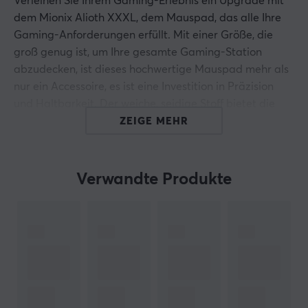
Verleihen Sie Ihrem Gaming-Erlebnis ein Upgrade mit
dem Mionix Alioth XXXL, dem Mauspad, das alle Ihre
Gaming-Anforderungen erfüllt. Mit einer Größe, die
groß genug ist, um Ihre gesamte Gaming-Station
abzudecken, ist dieses hochwertige Mauspad mehr als
nur ein Accessoire, es ist eine Investition in Präzision
und Haltbarkeit. Der weiche, seidige Stoff bietet die
perfekte Balance zwischen Reibung und angenehmem
ZEIGE MEHR
Gleiten und stellt sicher, dass Ihre Gaming-Maus
schnell und präzise reagiert, egal ob Sie an einem
intensiven FPS-Match teilnehmen oder Ihre Strategie in
Verwandte Produkte
Ihrem Lieblings-RPG verfeinern.
Das Material des Alioth 3XL ist wasserabweisend,
sodass Sie sich bei nächtlichen Gaming-Marathons
keine Sorgen über Getränkeunfälle machen müssen.
Die verstärkten, genähten Kanten verhindern ein
Ausfransen und Abnutzung, was nicht nur die