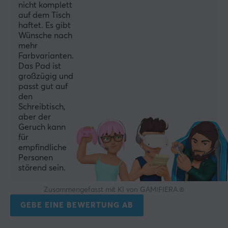
nicht komplett
Stoff
auf dem Tisch
haftet. Es gibt
Genähte kanten
Wünsche nach
Ja
mehr
Farbvarianten.
Druck
Das Pad ist
Nein
großzügig und
passt gut auf
Beleuchtung
den
Nein
Schreibtisch,
aber der
Handgelenkauflage
Geruch kann
für
Nein
empfindliche
Farbe
Personen
störend sein.
Schwarz
Zusammengefasst mit KI von GAMIFIERA.®
GARANTIE
GEBE EINE BEWERTUNG AB
Herstellergarantie
1 jahr garantie