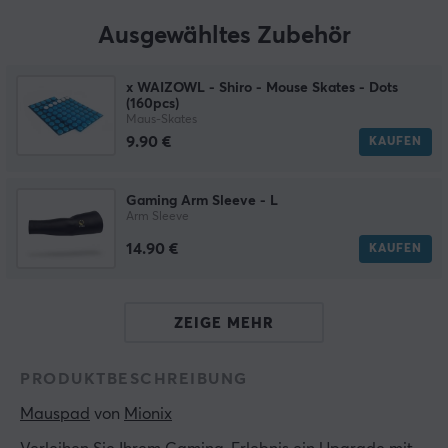
Ausgewähltes Zubehör
x WAIZOWL - Shiro - Mouse Skates - Dots
(160pcs)
Maus-Skates
9.90 €
KAUFEN
Gaming Arm Sleeve - L
Arm Sleeve
14.90 €
KAUFEN
ZEIGE MEHR
PRODUKTBESCHREIBUNG
Mauspad
 von 
Mionix