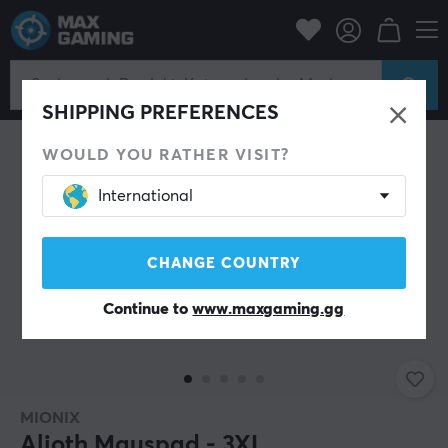
PC-Zubehör
Mauspad
SPARE 22%
SHIPPING PREFERENCES
WOULD YOU RATHER VISIT?
International
CHANGE COUNTRY
Continue to
www.maxgaming.gg
MIONIX
Alioth Mauspad - 3XL