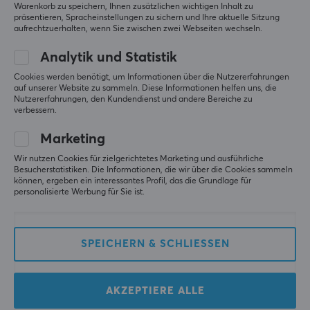
Warenkorb zu speichern, Ihnen zusätzlichen wichtigen Inhalt zu
präsentieren, Spracheinstellungen zu sichern und Ihre aktuelle Sitzung
Matte riecht schlecht
aufrechtzuerhalten, wenn Sie zwischen zwei Webseiten wechseln.
Die Matte selbst ist gut, groß und hält gut auf dem 
Tisch. Das Problem ist der Geruch der Matte, der 
Analytik und Statistik
nach kurzer Zeit Kopfschmerzen verursacht. Und 
Cookies werden benötigt, um Informationen über die Nutzererfahrungen
der Geruch verschwindet nicht durch Lüften. Wenn 
auf unserer Website zu sammeln. Diese Informationen helfen uns, die
du geruchsempfindlich bist, ist diese Matte auf 
Nutzererfahrungen, den Kundendienst und andere Bereiche zu
keinen Fall für dich geeignet.
verbessern.
Größe
Geruch
Marketing
Wir nutzen Cookies für zielgerichtetes Marketing und ausführliche
Original anzeigen
Besucherstatistiken. Die Informationen, die wir über die Cookies sammeln
Mionix Alioth Mauspad - 3XL
können, ergeben ein interessantes Profil, das die Grundlage für
personalisierte Werbung für Sie ist.
vor 3 Monaten
1 liken
SPEICHERN & SCHLIESSEN
Mike B
Verifizierter Käufer
Nice Guardian
Level 7
PC
AKZEPTIERE ALLE
Gute Mausmatte