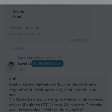
Gute Größe und fühlt sich gut an
Größe
Preis
Original anzeigen
Mionix Alioth Mauspad - 3XL
vor 4 Monaten
2 Likes
Sasa A
Verifizierter Käufer
Chilled Gladiator
Level 14
PC
Gut!
Schöne Matte, einfach mit Text, der in die Matte 
eingenäht ist (nicht gedruckt), sieht jedenfalls so 
aus.
Die Matte ist eher weich, gute Kontrolle, aber etwas 
schwer. (Logitech G703 Hero). Mein erster Gedanke 
war....hmmm eine leichtere Maus kaufen?