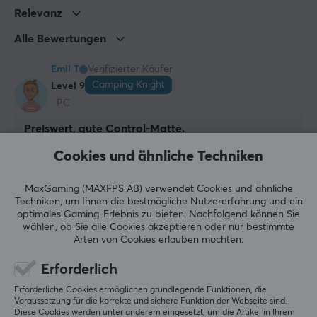
Relevanz
GRÖSSE UND GEWICHT
Alle Bewertungen
Dicke
Emil T
Verifizierter Käufer
3 mm
Camping Knight
Level 9
PC
Breite
1400 mm
Preiswert, gute Control-Matte.
Ich habe die falsche Größe gekauft, diese ist zu 
Tiefe
Cookies und ähnliche Techniken
groß geworden. Aber genauso gut wie die anderen 
600 mm
2 Mionix-Matten, die ich im Laufe der Jahre gekauft 
habe.
MaxGaming (MAXFPS AB) verwendet Cookies und ähnliche
Techniken, um Ihnen die bestmögliche Nutzererfahrung und ein
Original anzeigen
optimales Gaming-Erlebnis zu bieten.
Nachfolgend können Sie
wählen, ob Sie alle Cookies akzeptieren oder nur bestimmte
Mionix Alioth Mauspad - 3XL
Arten von Cookies erlauben möchten.
vor 2 Wochen
Erforderlich
0 Likes
Erforderliche Cookies ermöglichen grundlegende Funktionen, die
Jussi S
Verifizierter Käufer
Voraussetzung für die korrekte und sichere Funktion der Webseite sind.
Diese Cookies werden unter anderem eingesetzt, um die Artikel in Ihrem
Bossy Scout
Level 5