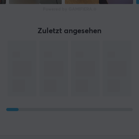
2.4GHz, Bluetooth, USB
Powered by GAMIFIERA.®
Kabellos
Ja
Zuletzt angesehen
Kompatibiltät
PC
EIGENSCHAFTEN
Treiber
50 mm
Akustische konstruktion
Geschlossen
Formfaktor
Over-ear
Kopfhörerpolster
Memory-Schaumstoff