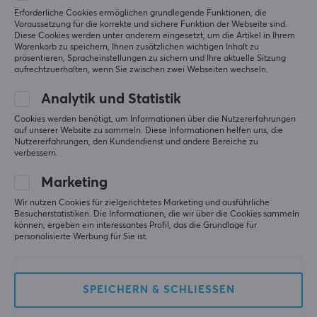
Produkt in jedem Segment. Mit ihrem großen
Erforderliche Cookies ermöglichen grundlegende Funktionen, die
5
100%
5.0
Voraussetzung für die korrekte und sichere Funktion der Webseite sind.
Maschinenpark haben sie die Möglichkeit, Produkte in
4
0%
Diese Cookies werden unter anderem eingesetzt, um die Artikel in Ihrem
3
0%
hervorragender Qualität zu erforschen, zu entwickeln
Warenkorb zu speichern, Ihnen zusätzlichen wichtigen Inhalt zu
2
0%
präsentieren, Spracheinstellungen zu sichern und Ihre aktuelle Sitzung
und zu produzieren. Wenn Sie nach einem Produkt
Basierend auf 1 Bewertung
1
0%
aufrechtzuerhalten, wenn Sie zwischen zwei Webseiten wechseln.
suchen, das Sie in puncto Leistung nicht enttäuscht,
dann ist Razer genau das Richtige für Sie.
Analytik und Statistik
GEBE EINE BEWERTUNG AB
Cookies werden benötigt, um Informationen über die Nutzererfahrungen
auf unserer Website zu sammeln. Diese Informationen helfen uns, die
TECHNISCHE DATEN
Nutzererfahrungen, den Kundendienst und andere Bereiche zu
verbessern.
Relevanz
DEFAULT
Marketing
Alle Bewertungen
Frequenzgang
Wir nutzen Cookies für zielgerichtetes Marketing und ausführliche
12-28000 Hz
Anton Z
Verifizierter Käufer
Besucherstatistiken. Die Informationen, die wir über die Cookies sammeln
können, ergeben ein interessantes Profil, das die Grundlage für
Nice Warrior
Level 8
Impedanz
personalisierte Werbung für Sie ist.
PC
32 Ω
Razer BlackShark V2 Hyperspeed Wireless Gaming-Headset - Weiß
Lautstärkeregelung
vor 10 Monaten
SPEICHERN & SCHLIESSEN
Ja