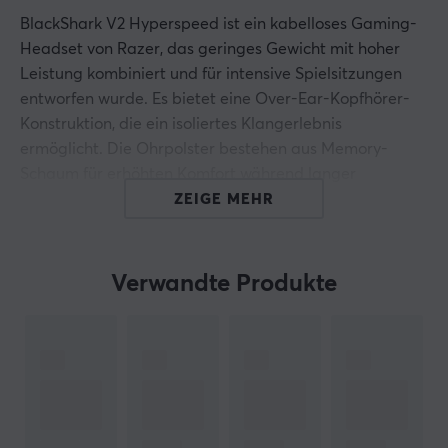
BlackShark V2 Hyperspeed ist ein kabelloses Gaming-
Headset von Razer, das geringes Gewicht mit hoher
Leistung kombiniert und für intensive Spielsitzungen
entworfen wurde. Es bietet eine Over-Ear-Kopfhörer-
Konstruktion, die ein isoliertes Klangerlebnis
ermöglicht. Die Ohrpolster bestehen aus Memory-
Schaum für erhöhten Komfort während langer
Spielzeiten.
ZEIGE MEHR
Das Headset verwendet eine 2,4 GHz kabellose
Verbindung und Bluetooth, was flexible
Verwandte Produkte
Nutzungsmöglichkeiten bietet. Mit einer
Batterielaufzeit von bis zu 70 Stunden und einer
Frequenzantwort von 12 bis 28.000 Hz ist es
maßgeschneidert, um die Bedürfnisse ernsthafter
Spieler zu erfüllen. Außerdem ist es mit THX Spatial
Audio ausgestattet, um ein detailliertes Klangerlebnis