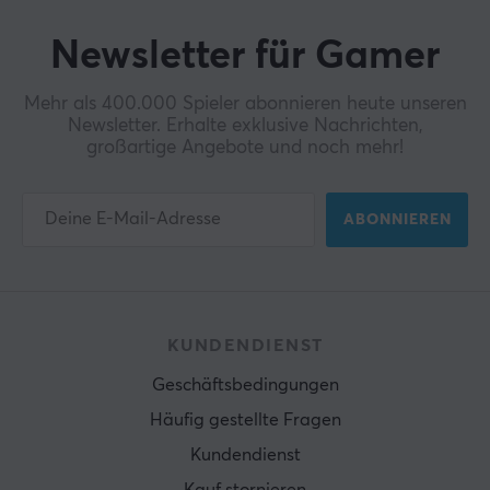
Farbe
Newsletter für Gamer
Schwarz
Mehr als 400.000 Spieler abonnieren heute unseren
GARANTIE
Newsletter. Erhalte exklusive Nachrichten,
großartige Angebote und noch mehr!
Herstellergarantie
2 jahr garantie
ABONNIEREN
GRÖSSE UND GEWICHT
Kabellänge
1.8 meter
KUNDENDIENST
Gewicht
280 g
Geschäftsbedingungen
Häufig gestellte Fragen
Kundendienst
Kauf stornieren