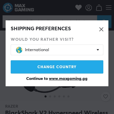
PC-Zubehör
Headset & Audio
Gaming-Headset
Kabellos
SPARE 8%
SHIPPING PREFERENCES
WOULD YOU RATHER VISIT?
International
CHANGE COUNTRY
Continue to
www.maxgaming.gg
RAZER
BlackShark V2 Hyperspeed Wireless