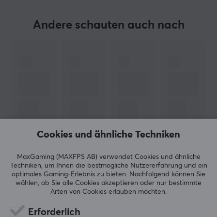
ARTIKEL-NUMMER:
Andere schauten auch nach
Unsere Artikel-Nr. 28147
Hersteller-Nr. RZ04-04960100-R3M1
MARKE
Razer
– Die dreiköpfige Schlange und die grüne Farbe
oder Chorma-Beleuchtung sind etwas, das fast alle
Gamer erkennen. Razer ist eine der bekanntesten
Marken im Gaming-Bereich, was nicht unverdient ist.
Cookies und ähnliche Techniken
Die lange Geschichte innovativer Produkte, die der
ZEIGE MEHR
Branche Auftrieb verliehen und im Laufe der Jahre
MaxGaming (MAXFPS AB) verwendet Cookies und ähnliche
unzählige Auszeichnungen gewonnen haben, beweist
Techniken, um Ihnen die bestmögliche Nutzererfahrung und ein
immer wieder, warum sie an der Spitze stehen.
optimales Gaming-Erlebnis zu bieten.
Nachfolgend können Sie
wählen, ob Sie alle Cookies akzeptieren oder nur bestimmte
BEWERTUNGEN (1)
HÄUFIG GESTELLTE FRAGEN (0)
Arten von Cookies erlauben möchten.
Razer ist eines der umfangreichsten Gaming-
Produktsortimente der Welt mit fast mindestens einem
Erforderlich