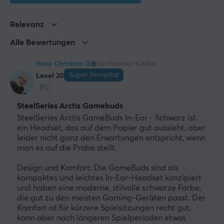
SteelSeries ist dafür bekannt, Produkte zu entwickeln,
die Legendenstatus erlangen, beispielsweise das QcK-
Relevanz
Mauspad, das seit über 15 Jahren eine ausgezeichnete
Alle Bewertungen
Wahl für Profi-Gamer ist. Ihre Produkte sind für jeden
Wettkampfspieler konzipiert, der zuverlässige
Hans Christian G
Verifizierter Käufer
Ausrüstung für entscheidende Momente im Spiel
Super Immortal
Level 20
benötigt, und für den Anfänger, der gerade dabei ist,
PC
seine erste Gaming-Maus zu kaufen.
SteelSeries Arctis Gamebuds
SteelSeries Arctis GameBuds In-Ear - Schwarz ist 
ein Headset, das auf dem Papier gut aussieht, aber 
TECHNISCHE DATEN
leider nicht ganz den Erwartungen entspricht, wenn 
DEFAULT
man es auf die Probe stellt.
Batterielebensdauer
Design und Komfort: Die GameBuds sind als 
10 h
kompaktes und leichtes In-Ear-Headset konzipiert 
und haben eine moderne, stilvolle schwarze Farbe, 
Ton
die gut zu den meisten Gaming-Geräten passt. Der 
Spatial Audio
Komfort ist für kürzere Spielsitzungen recht gut, 
kann aber nach längeren Spielperioden etwas 