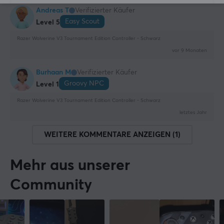
Andreas T
Verifizierter Käufer
Easy Scout
Level 5
Razer Wolverine V3 Tournament Edition Controller - Schwarz
vor 9 Monaten
Burhaan M
Verifizierter Käufer
Groovy NPC
Level 1
Razer Wolverine V3 Tournament Edition Controller - Schwarz
letztes Jahr
WEITERE KOMMENTARE ANZEIGEN (1)
Mehr aus unserer
Community