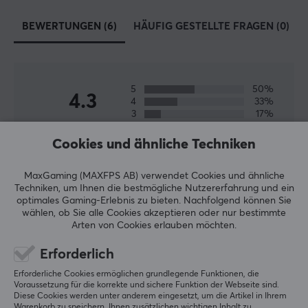
hervorragender Qualität zu erforschen, zu entwickeln
BEWERTUNGEN (6)
HÄUFIG GESTELLTE FRAGEN (0)
und zu produzieren. Wenn Sie nach einem Produkt
suchen, das Sie in puncto Leistung nicht enttäuscht,
dann ist Razer genau das Richtige für Sie.
5
50%
4.3
4
33%
TECHNISCHE DATEN
3
17%
DEFAULT
2
0%
Basierend auf 6 Bewertungen
1
0%
Cookies und ähnliche Techniken
Verbindung
USB
MaxGaming (MAXFPS AB) verwendet Cookies und ähnliche
GEBE EINE BEWERTUNG AB
Techniken, um Ihnen die bestmögliche Nutzererfahrung und ein
Kabellos
optimales Gaming-Erlebnis zu bieten.
Nachfolgend können Sie
Nein
wählen, ob Sie alle Cookies akzeptieren oder nur bestimmte
Relevanz
Arten von Cookies erlauben möchten.
Kompatibiltät
Alle Bewertungen
PC, Xbox One, Xbox Series
Erforderlich
Erforderliche Cookies ermöglichen grundlegende Funktionen, die
Jon Espen A
Verifizierter Käufer
Voraussetzung für die korrekte und sichere Funktion der Webseite sind.
EIGENSCHAFTEN
Speedy NPC
Level 1
Diese Cookies werden unter anderem eingesetzt, um die Artikel in Ihrem
Warenkorb zu speichern, Ihnen zusätzlichen wichtigen Inhalt zu