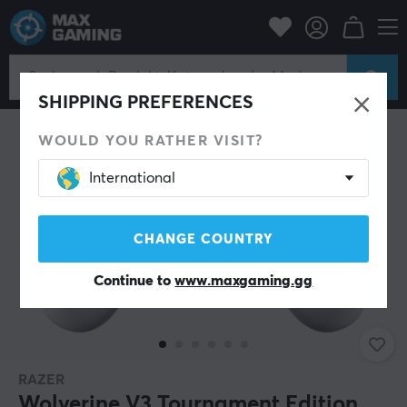
Konsole
Xbox
Xbox Series Zubehör
Controller
SHIPPING PREFERENCES
WOULD YOU RATHER VISIT?
International
CHANGE COUNTRY
Continue to
www.maxgaming.gg
RAZER
Wolverine V3 Tournament Edition