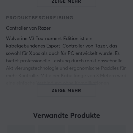
ZEIGE MEHR
PRODUKTBESCHREIBUNG
Controller
 von 
Razer
Wolverine V3 Tournament Edition ist ein
kabelgebundenes Esport-Controller von Razer, das
sowohl für Xbox als auch für PC entwickelt wurde. Es
bietet professionelle Leistung durch reaktionsschnelle
Aktivierungstechnologie und ergonomische Paddles für
mehr Kontrolle. Mit einer Kabellänge von 3 Metern wird
eine einfache Verbindung ohne Komplikationen
gewährleistet.
ZEIGE MEHR
Der Controller ist mit Ergonomie und Haltbarkeit im
Fokus konstruiert, was bedeutet, dass der Spieler sich
Verwandte Produkte
auf seine langanhaltende Qualität während intensiver
Spielsitzungen verlassen kann. Razer Pro HyperTriggers