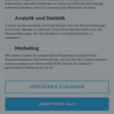
Farbe
präsentieren, Spracheinstellungen zu sichern und Ihre aktuelle Sitzung
Toller Controller!
aufrechtzuerhalten, wenn Sie zwischen zwei Webseiten wechseln.
Weiß
Original anzeigen
Analytik und Statistik
Razer Wolverine V3 Tournament Edition Controller - Schwarz
GARANTIE
Cookies werden benötigt, um Informationen über die Nutzererfahrungen
letztes Jahr
auf unserer Website zu sammeln. Diese Informationen helfen uns, die
Herstellergarantie
Nutzererfahrungen, den Kundendienst und andere Bereiche zu
0 Likes
2 jahr garantie
verbessern.
Dick Rasmus S
Verifizierter Käufer
Marketing
Nice Warlord
Level 18
Wir nutzen Cookies für zielgerichtetes Marketing und ausführliche
PC
Besucherstatistiken. Die Informationen, die wir über die Cookies sammeln
können, ergeben ein interessantes Profil, das die Grundlage für
Razer Wolverine V3 Tournament Edition Controller - Schwarz
personalisierte Werbung für Sie ist.
vor 6 Monaten
Adam B
Verifizierter Käufer
SPEICHERN & SCHLIESSEN
Groovy Specialist
Level 6
PC
Razer Wolverine V3 Tournament Edition Controller - Schwarz
AKZEPTIERE ALLE
vor 7 Monaten