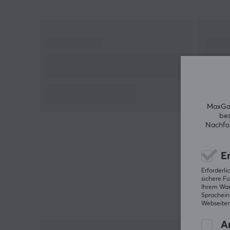
Hintergrundbeleuchtung für ein beeindruckendes
Tipperlebnis. Und mit den neuen schraubbaren
PCB-Stabilisatoren können Sie sicher sein, dass Ihr
Tastatur robust und stabil bleibt, egal wie oft Sie si
verwenden.
Barebone-Version (Schalter und Tastenkappen
nicht enthalten)
1000 Hz Abfragerate
MaxGam
Hot-Swap-fähig
bes
Nachfol
RGB nach Süden ausgerichtet
Kompatibel mit 3-poligen und 5-poligen
mechanischen MX-Schaltern
Er
Design mit doppelter Dichtung
Erforderl
sichere Fu
Ihrem Ware
Egal, ob Sie nach einer neuen Tastatur für die Arbei
Spracheins
oder zum Spielen suchen, die Keychron Q4 ISO
Webseiten
Barbone-Tastatur ist die perfekte Grundlage, um
An