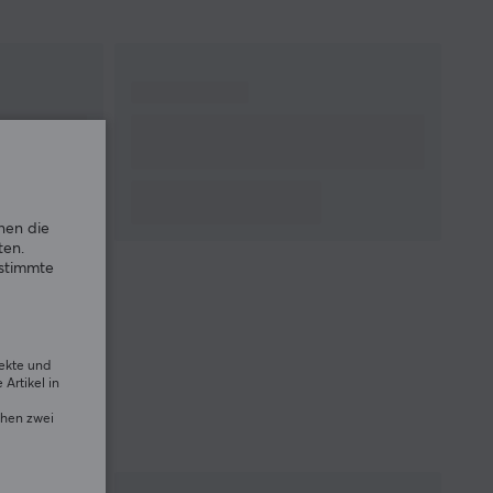
Hot-swap
Ja
Farbe
Blau
GARANTIE
Herstellergarantie
2 jahr garantie
GRÖSSE UND GEWICHT
nen die
Breite
303 mm
ten.
Höhe
33.8 mm
estimmte
Tiefe
121 mm
Gewicht
1500 g
rekte und
Artikel in
chen zwei
s