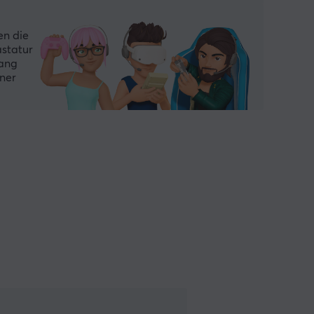
en die
astatur
fang
iner