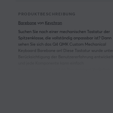
PRODUKTBESCHREIBUNG
Barebone
 von 
Keychron
Suchen Sie nach einer mechanischen Tastatur der
Spitzenklasse, die vollständig anpassbar ist? Dann
sehen Sie sich das Q4 QMK Custom Mechanical
Keyboard Barebone an! Diese Tastatur wurde unte
Berücksichtigung der Benutzererfahrung entwickelt
und jede Komponente kann einfach
zusammengebaut und an Ihre genauen Vorlieben
angepasst werden. Ganz zu schweigen davon, das
die Platine sowohl 3-polige als auch 5-polige
mechanische MX-Schalter unterstützt. Q4 ist sowoh
mit Windows- als auch mit Mac-Geräten
kompatibel. Die nach Süden ausgerichteten RGB-
LED-Leuchten bieten eine brillante