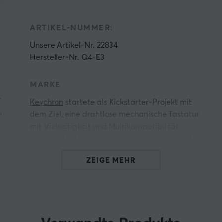
ARTIKEL-NUMMER:
Unsere Artikel-Nr. 22834
Hersteller-Nr. Q4-E3
MARKE
r
Keychron
startete als Kickstarter-Projekt mit
,
dem Ziel, eine drahtlose mechanische Tastatur
mit Vielseitigkeit und Multikompatibilität
herzustellen. Ihre Tastaturen sind sowohl mit PC,
s
Mac als auch mit Smartphones kompatibel.
ZEIGE MEHR
Nach dem Erfolg bei der Markteinführung und
l
den hervorragenden Bewertungen des
Technologierezensenten und YouTubers MKBHD
hat Keychron sein Tastatursortiment erweitert
und ist nun in verschiedenen Größen und