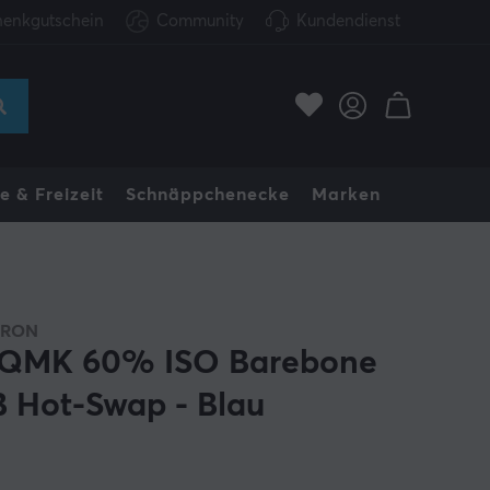
enkgutschein
Community
Kundendienst
e & Freizeit
Schnäppchenecke
Marken
HRON
QMK 60% ISO Barebone
 Hot-Swap - Blau