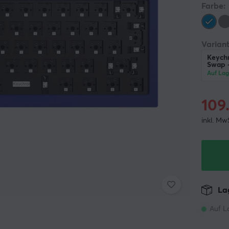
Farbe:
Variant
Keych
Swap 
Auf Lag
109
inkl. Mw
Lag
Auf L