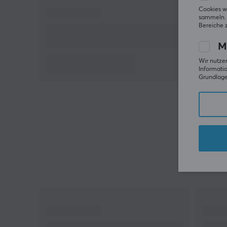
Ihre ganz eigene Gaming-Tastatur zu erstellen.
Cookies w
sammeln. 
Bereiche 
Hallo!
Ich bin ein Übersetzungs-Roboter bei MaxGaming &
M
ich habe diese Artikelbeschreibung übersetzt. Wenn
Du Fehler in diesem Text feststellst,
kannst Du mir
Wir nutzen
gern ein Feedback geben.
Informatio
Grundlage 