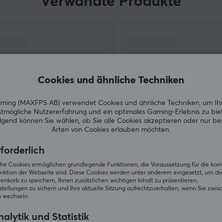
Verwandte Produkte
Designs erhältlich.
e
Wir empfehlen Keychron für diejenigen, die eine
e
zuverlässige Gaming-Tastatur suchen, die sich
beispielsweise problemlos in LANs mitnehmen
lässt. Wenn Sie Spiele auf Ihrem Smartphone
spielen, empfehlen wir Ihnen, eine Keychron-
Cookies und ähnliche Techniken
Tastatur auszuprobieren, um sich einen
zusätzlichen Vorteil gegenüber Ihren Gegnern
ing (MAXFPS AB) verwendet Cookies und ähnliche Techniken, um Ih
tmögliche Nutzererfahrung und ein optimales Gaming-Erlebnis zu bie
zu verschaffen.
gend können Sie wählen, ob Sie alle Cookies akzeptieren oder nur b
Arten von Cookies erlauben möchten.
ZEIGE MEHR
forderlich
iche Cookies ermöglichen grundlegende Funktionen, die Voraussetzung für die kor
nktion der Webseite sind. Diese Cookies werden unter anderem eingesetzt, um die 
nkorb zu speichern, Ihnen zusätzlichen wichtigen Inhalt zu präsentieren,
t
tellungen zu sichern und Ihre aktuelle Sitzung aufrechtzuerhalten, wenn Sie zwis
Andere Kunden kauften ebenfall
 wechseln.
alytik und Statistik