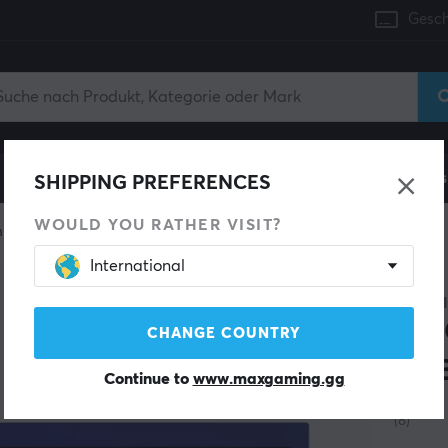
Gesch
Konsole
Gaming-Stühle
Handyzubehör
Zuhaus
SHIPPING PREFERENCES
WOULD YOU RATHER VISIT?
 keyboard
Barebone
International
SPARE 35%
KEYC
Q4 
CHANGE COUNTRY
RGB
Continue to
www.maxgaming.gg
(8)