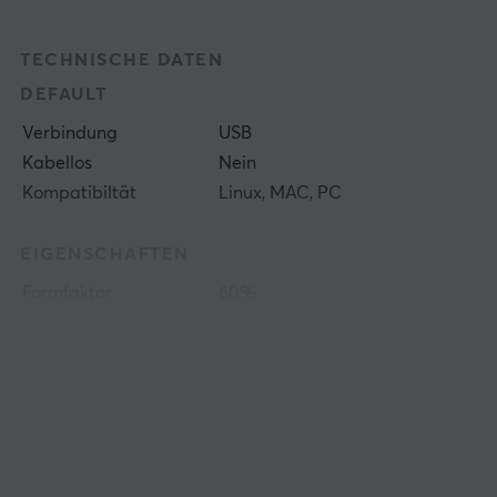
TECHNISCHE DATEN
DEFAULT
Verbindung
USB
Kabellos
Nein
Kompatibiltät
Linux, MAC, PC
EIGENSCHAFTEN
Formfaktor
60%
Sprachlayout
ISO German, ISO
Nordic, ISO UK
Beleuchtung
Ja
RGB (16.8 m)
N-key rollover
Ja
Ja