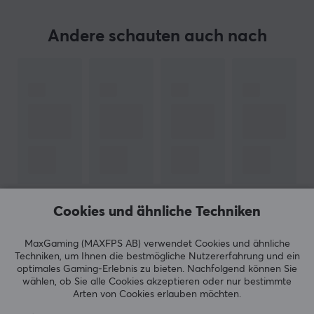
Cable type: Type-C Data Cable
Stabilizer: Gateron Stabilizers
Andere schauten auch nach
Connectivity: Wireless/2.4G/Wired
Compatible System: Windows/MacOS
PCB: 1.6mm Hot-swap
Plate: 1.5mm PC Plate
Material
Case: 6063 CNC Aluminum
Weight: Copper
Cookies und ähnliche Techniken
Badge: Copper
ZEIGE MEHR
MaxGaming (MAXFPS AB) verwendet Cookies und ähnliche
Techniken, um Ihnen die bestmögliche Nutzererfahrung und ein
BEWERTUNGEN (1)
HÄUFIG GESTELLTE FRAGEN (0)
optimales Gaming-Erlebnis zu bieten.
Nachfolgend können Sie
ARTIKEL-NUMMER:
wählen, ob Sie alle Cookies akzeptieren oder nur bestimmte
Arten von Cookies erlauben möchten.
Unsere Artikel-Nr. 32591
Hersteller-Nr. LK-LUMN80-BLK