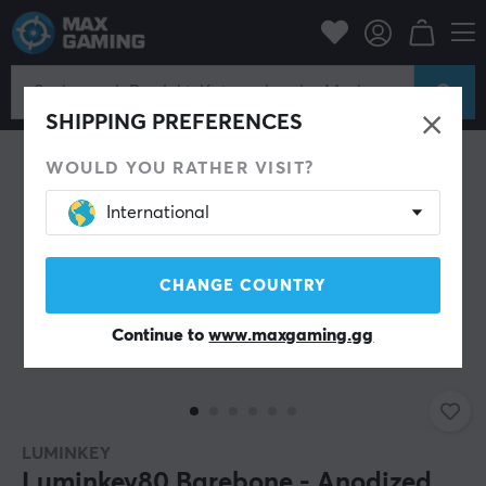
PC-Zubehör
Tastaturen & Zubehör
Custom keyboard
Barebone
SPARE 12%
SHIPPING PREFERENCES
WOULD YOU RATHER VISIT?
International
CHANGE COUNTRY
Continue to
www.maxgaming.gg
LUMINKEY
Luminkey80 Barebone - Anodized