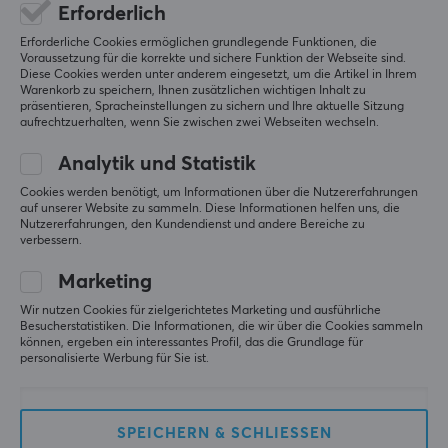
Erforderlich
5
100%
5.0
4
0%
Erforderliche Cookies ermöglichen grundlegende Funktionen, die
MARKE
Voraussetzung für die korrekte und sichere Funktion der Webseite sind.
3
0%
Diese Cookies werden unter anderem eingesetzt, um die Artikel in Ihrem
2
0%
Luminkey ist ein Hersteller von Hochleistungs-
Basierend auf 1 Bewertung
Warenkorb zu speichern, Ihnen zusätzlichen wichtigen Inhalt zu
1
0%
präsentieren, Spracheinstellungen zu sichern und Ihre aktuelle Sitzung
Tastaturen mit Fokus auf mechanische und
aufrechtzuerhalten, wenn Sie zwischen zwei Webseiten wechseln.
magnetische Lösungen, die Präzisionstechnik mit
GEBE EINE BEWERTUNG AB
Analytik und Statistik
minimalistischem Design verbinden. Die Marke wurde
gegründet, um die Lücke zwischen technischer Leistung
Cookies werden benötigt, um Informationen über die Nutzererfahrungen
auf unserer Website zu sammeln. Diese Informationen helfen uns, die
und durchdachter Ästhetik zu schließen.
Relevanz
Nutzererfahrungen, den Kundendienst und andere Bereiche zu
verbessern.
Luminkey entwickelt Tastaturen aus CNC-gefrästem
Alle Bewertungen
Aluminium, die auf Langlebigkeit, Akustik und
Marketing
konstante Leistung optimiert sind. Die Produkte
Jesper S
Verifizierter Käufer
Wir nutzen Cookies für zielgerichtetes Marketing und ausführliche
verfügen über fortschrittliche Funktionen wie hot-
Guru Knight
Level 9
Besucherstatistiken. Die Informationen, die wir über die Cookies sammeln
können, ergeben ein interessantes Profil, das die Grundlage für
swappable PCBs und magnetische Hall-Effect-
personalisierte Werbung für Sie ist.
Gute Verarbeitungsqualität, schwer für eine TKL-
Switches, die ein hohes Maß an Anpassbarkeit und
Variante.
präzise Reaktionsfähigkeit für Gaming und
Original anzeigen
professionelle Anwendungen ermöglichen.
SPEICHERN & SCHLIESSEN
Luminkey Luminkey80 Barebone - E-Retro White