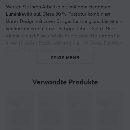
Werten Sie Ihren Arbeitsplatz mit dem eleganten
Luminkey80
auf. Diese 80 %-Tastatur kombiniert
klares Design mit zuverlässiger Leistung und bietet ein
komfortables und präzises Tipperlebnis. Sein CNC-
Aluminiumgehäuse und die Kupferplakette sorgen für
einen stilvollen Touch, während die Hot-Swap-Funktion
eine einfache Anpassung ermöglicht.
ZEIGE MEHR
Hauptmerkmale:
Tri-Mode-Verbindung (2,4 G, kabellos,
kabelgebunden)
Verwandte Produkte
Wechsel des WIN/MAC-Layouts
80 % ISO/ANSI-Layout
Hot-Swap-fähige Schlüssel
VIA programmierbar
Latency data