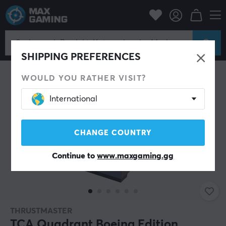
Konsole
Xbox
Xbox Series Zubehör
Joystick
SPARE 20%
SHIPPING PREFERENCES
WOULD YOU RATHER VISIT?
International
CHANGE COUNTRY
Continue to
www.maxgaming.gg
THRUSTMASTER
TCA Quadrant Boeing Edition