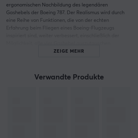
ergonomischen Nachbildung des legendären
Gashebels der Boeing 787. Der Realismus wird durch
eine Reihe von Funktionen, die von der echten
Erfahrung beim Fliegen eines Boeing-Flugzeugs
inspiriert sind, weiter verbessert, einschließlich der
Möglichkeit, alle vier Gashebel auszutauschen
Quadrantenhebel für beidhändige Bedienung. Da jede
ZEIGE MEHR
Steuerknüppelbewegung eine ähnliche
Widerstandskraft erzeugt wie beim Dreamliner,
ermöglicht dieses überlegene Produkt ein
Verwandte Produkte
bahnbrechendes Gameplay im Microsoft Flight
Simulator (auf Xbox Series X|S und PC) und anderen
Flugsimulationsspielen.
Dieses Produkt ist die perfekte Lösung für angehende
Piloten und verfügt außerdem über eine exakte
Nachbildung der klassischen Boeing-Autopilotfunktion
für mehr Realismus bei der Steuerung von Höhe,