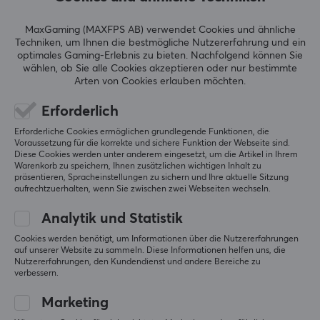
Einheit kostet, um sie in großen Mengen von ihrem 
herstellten, und sie haben Auszeichnungen für ihre
Lieferanten zu kaufen)
innovativen Produkte gewonnen.
MaxGaming (MAXFPS AB) verwendet Cookies und ähnliche
funktioniert mit MFS2020
Techniken, um Ihnen die bestmögliche Nutzererfahrung und ein
hat zusätzliche zuweisbare Tasten
optimales Gaming-Erlebnis zu bieten.
Nachfolgend können Sie
keinen Motor
TECHNISCHE DATEN
wählen, ob Sie alle Cookies akzeptieren oder nur bestimmte
Arten von Cookies erlauben möchten.
DEFAULT
Original anzeigen
Erforderlich
Kompatibiltät
Thrustmaster TCA Quadrant Boeing Edition
Erforderliche Cookies ermöglichen grundlegende Funktionen, die
PC, Xbox One, Xbox Series
letztes Jahr
Voraussetzung für die korrekte und sichere Funktion der Webseite sind.
Diese Cookies werden unter anderem eingesetzt, um die Artikel in Ihrem
2 Likes
Warenkorb zu speichern, Ihnen zusätzlichen wichtigen Inhalt zu
EIGENSCHAFTEN
präsentieren, Spracheinstellungen zu sichern und Ihre aktuelle Sitzung
Fredrik G
Verifizierter Käufer
aufrechtzuerhalten, wenn Sie zwischen zwei Webseiten wechseln.
Farbe
Ganking Scout
Level 5
Grau
Analytik und Statistik
Thrustmaster TCA Quadrant Boeing Edition
Cookies werden benötigt, um Informationen über die Nutzererfahrungen
vor 6 Monaten
auf unserer Website zu sammeln. Diese Informationen helfen uns, die
GARANTIE
Nutzererfahrungen, den Kundendienst und andere Bereiche zu
verbessern.
Krister L
Verifizierter Käufer
Herstellergarantie
Worldly Scout
Level 5
1 jahr garantie
Marketing
Thrustmaster TCA Quadrant Boeing Edition