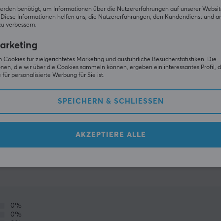
erden benötigt, um Informationen über die Nutzererfahrungen auf unserer Websit
Diese Informationen helfen uns, die Nutzererfahrungen, den Kundendienst und a
zu verbessern.
arketing
 Cookies für zielgerichtetes Marketing und ausführliche Besucherstatistiken. Die
nen, die wir über die Cookies sammeln können, ergeben ein interessantes Profil, d
für personalisierte Werbung für Sie ist.
SPEICHERN & SCHLIESSEN
ZEIGE MEHR
AKZEPTIERE ALLE
(0)
GEMEINSCHAFT
0%
0%