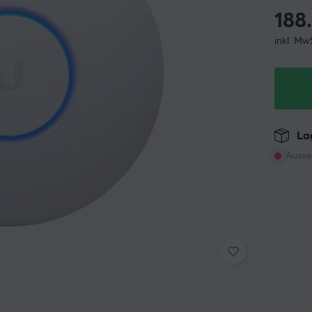
188
inkl. Mw
Lag
Ausve