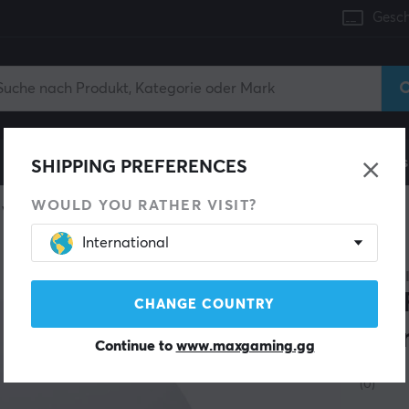
Gesch
Konsole
Gaming-Stühle
Handyzubehör
Zuhaus
SHIPPING PREFERENCES
WOULD YOU RATHER VISIT?
Verstärker
International
UBIQUI
Uni
CHANGE COUNTRY
Poi
Continue to
www.maxgaming.gg
(0)