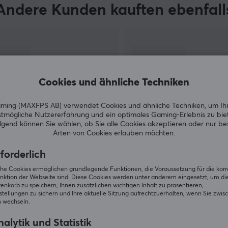
Andere Kunden kauften ebenfall
Cookies und ähnliche Techniken
ing (MAXFPS AB) verwendet Cookies und ähnliche Techniken, um Ih
tmögliche Nutzererfahrung und ein optimales Gaming-Erlebnis zu bie
gend können Sie wählen, ob Sie alle Cookies akzeptieren oder nur b
Arten von Cookies erlauben möchten.
ZEIGE MEHR
forderlich
iche Cookies ermöglichen grundlegende Funktionen, die Voraussetzung für die kor
nktion der Webseite sind. Diese Cookies werden unter anderem eingesetzt, um die 
nkorb zu speichern, Ihnen zusätzlichen wichtigen Inhalt zu präsentieren,
tellungen zu sichern und Ihre aktuelle Sitzung aufrechtzuerhalten, wenn Sie zwis
 wechseln.
Andere schauten auch nach
alytik und Statistik