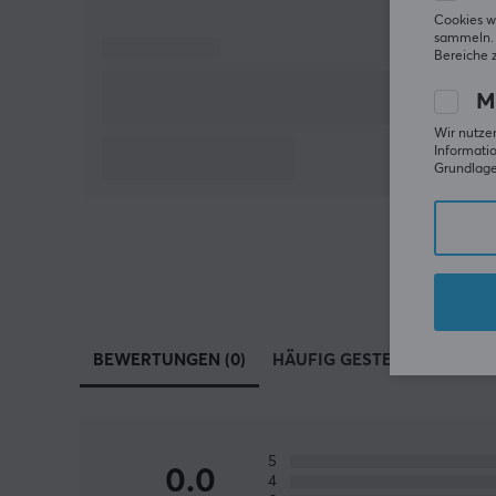
Cookies w
sammeln. 
Bereiche 
M
Wir nutzen
Informatio
Grundlage 
BEWERTUNGEN (0)
HÄUFIG GESTELLTE FRAGEN 
5
0.0
4