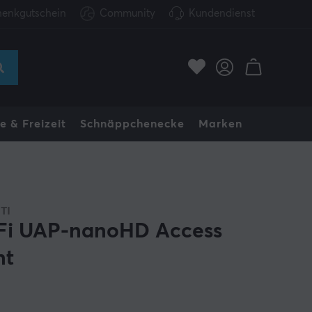
enkgutschein
Community
Kundendienst
e & Freizeit
Schnäppchenecke
Marken
TI
Fi UAP-nanoHD Access
nt