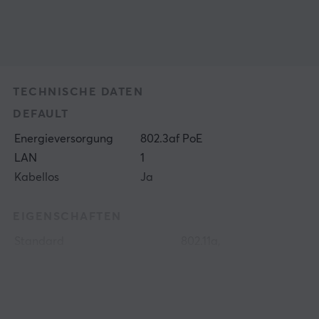
TECHNISCHE DATEN
DEFAULT
Energieversorgung
802.3af PoE
LAN
1
Kabellos
Ja
EIGENSCHAFTEN
Standard
802.11a,
802.11ac,
802.11b,
802.11g,
802.11n