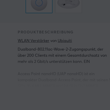
PRODUKTBESCHREIBUNG
WLAN Verstärker
 von 
Ubiquiti
Dualband-802.11ac-Wave-2-Zugangspunkt, der
über 200 Clients mit einem Gesamtdurchsatz von
mehr als 2 Gbit/s unterstützen kann. EIN
Access Point nanoHD (UAP nanoHD) ist ein
kompakter Dualband-Access Point, der mit seinen 
GHz (4x4 MU-MIMO) und 2,4 GHz (2x2 MIMO)
Bändern eine Durchsatzeinheit von 2+ Gbps
erreichen kann. UAP nanoHD kann auch über 200
gleichzeitig verbundene Clients unterstützen und