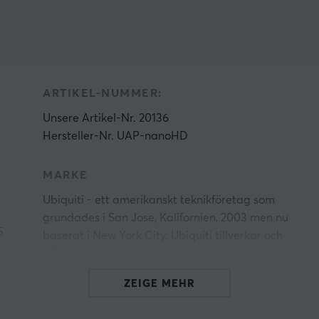
ARTIKEL-NUMMER:
Unsere Artikel-Nr. 20136
Hersteller-Nr. UAP-nanoHD
MARKE
Ubiquiti - ett amerikanskt teknikföretag som
grundades i San Jose, Kalifornien, 2003 men nu
5
baserat i New York City. Ubiquiti tillverkar och
säljer trådlös datakommunikation och
trådbundna produkter för både företag och
ZEIGE MEHR
hem under flera olika varumärken.