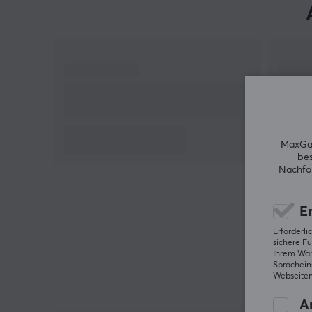
Hallo!
Ich bin ein Übersetzungs-Roboter bei MaxGaming &
ich habe diese Artikelbeschreibung übersetzt. Wenn
Du Fehler in diesem Text feststellst,
kannst Du mir
gern ein Feedback geben.
MaxGam
bes
Nachfol
Er
Erforderl
sichere Fu
Ihrem Ware
Spracheins
Webseiten
An