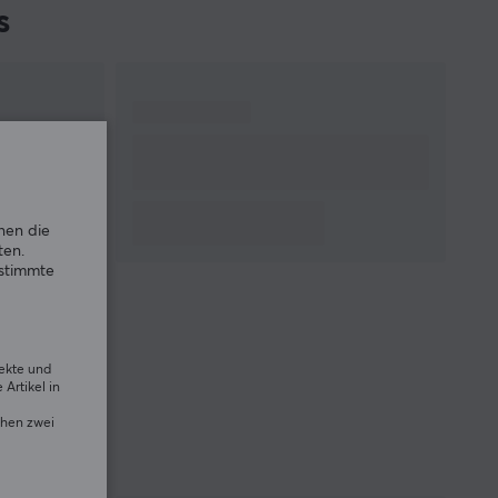
s
nen die
ten.
estimmte
rekte und
Artikel in
chen zwei