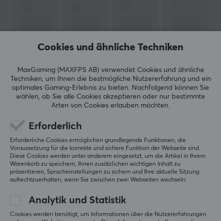
Natürliche Technologie von
Natec
- Der Hersteller von
Computerzubehör und Unterhaltungselektronik
möchte, dass seine Produkte einen positiven Einfluss
Cookies und ähnliche Techniken
auf seine Nutzer haben. Ihr Fokus liegt auf der
Bereitstellung von Zubehör mit fortschrittlicher
MaxGaming (MAXFPS AB) verwendet Cookies und ähnliche
Technologie, das die Bedürfnisse ihrer Nutzer erfüllt und
Techniken, um Ihnen die bestmögliche Nutzererfahrung und ein
optimales Gaming-Erlebnis zu bieten.
Nachfolgend können Sie
ihnen den Alltag erleichtert.
wählen, ob Sie alle Cookies akzeptieren oder nur bestimmte
ZEIGE MEHR
Arten von Cookies erlauben möchten.
Bei uns finden Sie elektronisches Zubehör von NATEC,
Erforderlich
das den Alltag ein wenig leichter macht. Das kann so
BEWERTUNGEN (0)
HÄUFIG GESTELLTE FRAGEN (0)
einfach sein wie verschiedene USB-hubs oder
Erforderliche Cookies ermöglichen grundlegende Funktionen, die
Voraussetzung für die korrekte und sichere Funktion der Webseite sind.
universelle Ladegeräte für Laptops. Alle Produkte von
Diese Cookies werden unter anderem eingesetzt, um die Artikel in Ihrem
NATEC werden mit dem Gedanken an den Kunden
Warenkorb zu speichern, Ihnen zusätzlichen wichtigen Inhalt zu
präsentieren, Spracheinstellungen zu sichern und Ihre aktuelle Sitzung
hergestellt, damit Sie als Nutzer zufrieden sind.
5
0%
aufrechtzuerhalten, wenn Sie zwischen zwei Webseiten wechseln.
0.0
4
0%
3
0%
Analytik und Statistik
2
0%
TECHNISCHE DATEN
Basierend auf 0 Bewertungen
1
0%
Cookies werden benötigt, um Informationen über die Nutzererfahrungen
EIGENSCHAFTEN