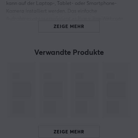
kann auf der Laptop-, Tablet- oder Smartphone-
Kamera installiert werden. Das einfache
Aufnahmesystem ermöglicht es Ihnen, Ihre Webcam
nach Bedarf zu öffnen oder zu schließen.
ZEIGE MEHR
Zusammenfassung
- Selbstklebend
Verwandte Produkte
- Slide-Funktion
- Subtil
Stilvoll und diskret
Sie müssen Ihre Webcam nicht mehr mit einem
unschönen Aufkleber abdecken. Natec Crayfish ist eine
perfekte Alternative mit dem einzigartigen, dezenten
Design. Die matte Oberfläche sieht auf dem Gerät
elegant aus und das ultradünne Profil stört nicht bei
der Verwendung.
ZEIGE MEHR