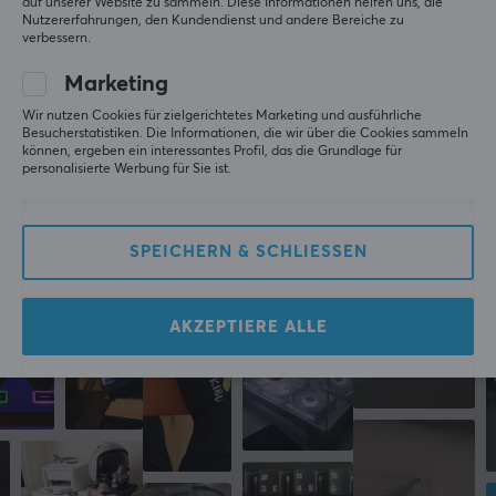
auf unserer Website zu sammeln. Diese Informationen helfen uns, die
Nutzererfahrungen, den Kundendienst und andere Bereiche zu
Farbe
verbessern.
GEBE EINE BEWERTUNG AB
Schwarz
Marketing
Wir nutzen Cookies für zielgerichtetes Marketing und ausführliche
Besucherstatistiken. Die Informationen, die wir über die Cookies sammeln
Mehr aus unserer
können, ergeben ein interessantes Profil, das die Grundlage für
personalisierte Werbung für Sie ist.
Community
SPEICHERN & SCHLIESSEN
AKZEPTIERE ALLE