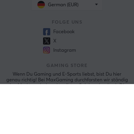
German (EUR)
FOLGE UNS
Facebook
X
Instagram
GAMING STORE
Wenn Du Gaming und E-Sports liebst, bist Du hier
genau richtig! Bei MaxGaming durchforsten wir ständig
den Markt nach den aktuellsten Spielen, damit wir Dir
das absolut Beste präsentieren können.
Durch unsere sicheren Zahlungsmöglichkeiten und dem
außergewöhnlich guten Kundendienst wirst Du stets ein
absolut gutes Shopping-Erlebnis bei uns genießen.