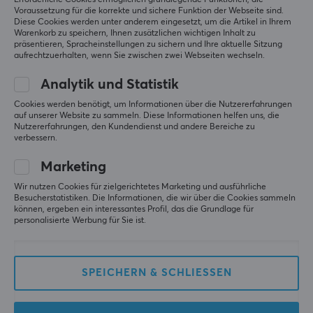
Voraussetzung für die korrekte und sichere Funktion der Webseite sind.
Varmilo
Varmilo
Diese Cookies werden unter anderem eingesetzt, um die Artikel in Ihrem
Ariel Glas Mauspad XL
Schwarzes Glas
Warenkorb zu speichern, Ihnen zusätzlichen wichtigen Inhalt zu
Mauspad XL
präsentieren, Spracheinstellungen zu sichern und Ihre aktuelle Sitzung
aufrechtzuerhalten, wenn Sie zwischen zwei Webseiten wechseln.
Analytik und Statistik
(3)
(3)
Cookies werden benötigt, um Informationen über die Nutzererfahrungen
auf unserer Website zu sammeln. Diese Informationen helfen uns, die
89.90 €
89.90 €
Nutzererfahrungen, den Kundendienst und andere Bereiche zu
verbessern.
Marketing
Wir nutzen Cookies für zielgerichtetes Marketing und ausführliche
Besucherstatistiken. Die Informationen, die wir über die Cookies sammeln
können, ergeben ein interessantes Profil, das die Grundlage für
personalisierte Werbung für Sie ist.
SPEICHERN & SCHLIESSEN
Varmilo
Weißes Glas Mauspad
XL