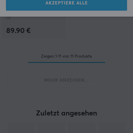
AKZEPTIERE ALLE
(3)
89.90 €
Zeigen
1-11
von
11
Produkte
MEHR ANZEIGEN...
Zuletzt angesehen